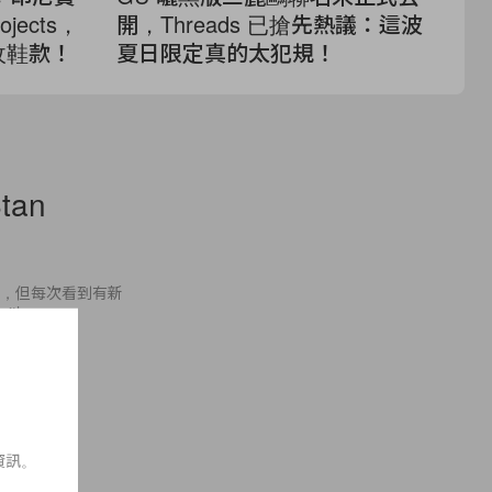
ojects，
開，Threads 已搶先熱議：這波
搭
收鞋款！
夏日限定真的太犯規！
到
動
tan
的鞋子，但每次看到有新
ith
資訊。