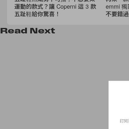
運動的款式？讓 Coperni 這 3 款
emmi
五趾鞋給你驚喜！
不要錯過
Read
Next
訂閱