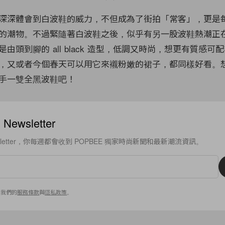
深深體會到白波鞋的威力，不但成為了街拍「常客」，更是
的潮物。不過緊隨著白波鞋之後，似乎有另一股波鞋熱潮正
由頭到腳的 all black 造型，低調又時尚，想更有質感可
，又或者今個春天可以用它來襯粉嫩的裙子，都同樣好看。
手一雙全黑波鞋吧！
ewsletter
sletter，你每週都會收到 POPBEE 獨家時尚新聞和最新潮流資訊。
意我們的
服務條款
與
隱私政策
。