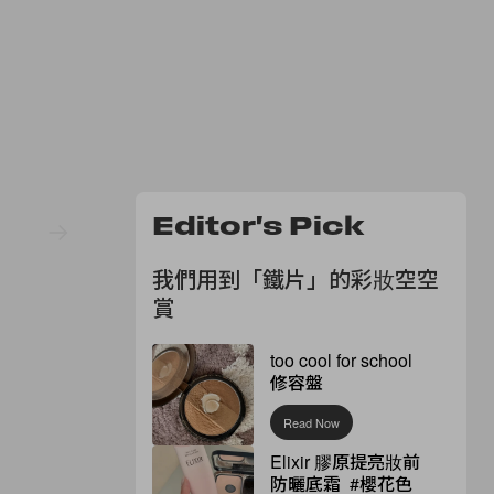
Editor's Pick
我們用到「鐵片」的彩妝空空
賞
too cool for school
修容盤
Read Now
Elixir 膠原提亮妝前
防曬底霜 #櫻花色