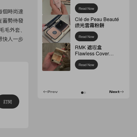
Read Now
每個時尚達
Clé de Peau Beauté
在蓄勢待發
鑽光雲霧粉餅
配毛毛外套、
Read Now
想快人一步
RMK 遮瑕盒
Flawless Cover
Concealer
Read Now
Prev
Next
訂閱