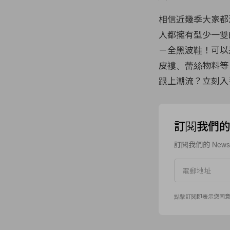
Common Projects
相信近幾季大家都
人都擁有型少一雙
－全黑波鞋！可以是
皮褸、蕾絲物料等
跟上潮流？立刻入
訂閱我們的 N
訂閱我們的 New
點擊訂閱即表示您同