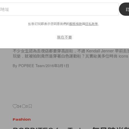
10
0
Fashion
點擊訂閱即表示您同意我們的
服務條款
與
隱私政策
。
週末狂歡夜穿搭提案：明星示範
鞋也能依舊迷人！
現在不要
不少女生認為去夜店都要穿高跟鞋，不過 Kendall Jenner 早
玩樂，就被拍到竟然是穿著白色運動鞋？其實歐美多位時尚 icons
By
POPBEE Team
/
2016年3月1日
24
0
Fashion