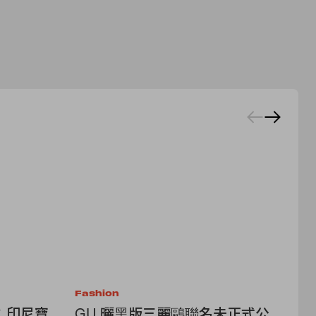
Fashion
Ac
：印尼寶
GU 曬黑版三麗鷗聯名未正式公
人