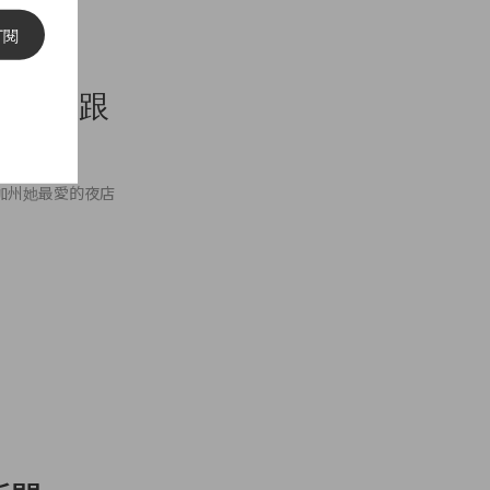
訂閱
不穿高跟
前去加州她最愛的夜店