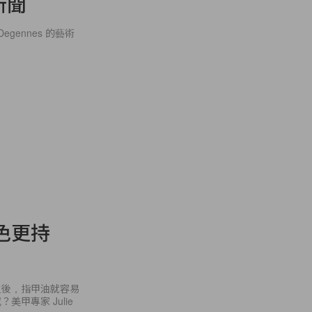
尚新聞
Degennes 的藝術
色更持
之後，指甲油就容易
甲專家 Julie