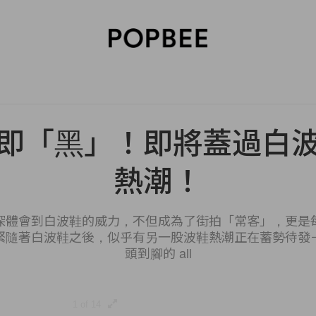
SORIES
BEAUTY
WELLNESS
LIFESTYLE
CELEBRITIES
V
即「黑」！即將蓋過白
熱潮！
深體會到白波鞋的威力，不但成為了街拍「常客」，更是
緊隨著白波鞋之後，似乎有另一股波鞋熱潮正在蓄勢待發
頭到腳的 all
1 of 14