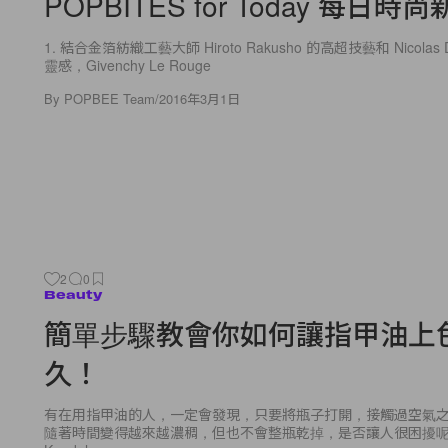
POPBITES for Today 每日時
1. 結合金箔紡織工藝大師 Hiroto Rakusho 的高超技藝和 Nicolas 
靈感，Givenchy Le Rouge
By
POPBEE Team
/
2016年3月1日
2
0
Beauty
簡單步驟教會你如何讓指甲油上
久！
有在用指甲油的人，一定會發現，只要將瓶子打開，接觸過空氣
隨著時間變得越來越濃稠，但也不會整瓶乾掉，是否讓人很困擾呢？美