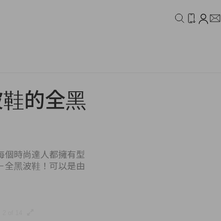
IDEO
CAMPAIGN
波鞋的全黑
每個時尚達人都擁有型
－全黑波鞋！可以是由
2 of 14
3 of 14