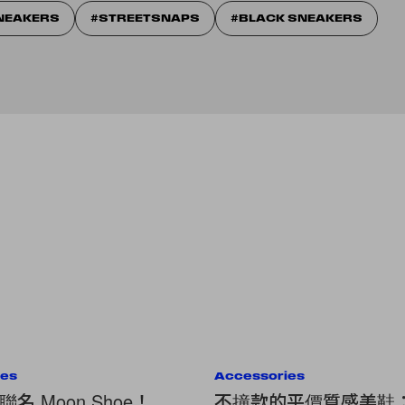
NEAKERS
STREETSNAPS
BLACK SNEAKERS
ies
Accessories
名 Moon Shoe！
不撞款的平價質感美鞋