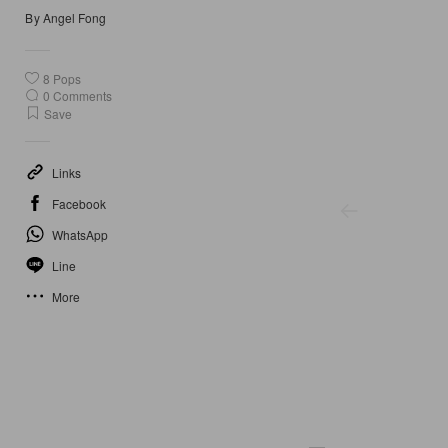
By
Angel Fong
8
Pops
0
Comments
Save
Links
Facebook
WhatsApp
Line
More