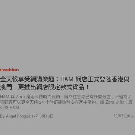
Fashion
全天候享受網購樂趣：H&M 網店正式登陸香港與
澳門，更推出網店限定款式貨品！
H&M 與 Zara 是兩大快時尚龍頭，雖然在香港已有多間分店，不過為了
讓顧客可以更全天候 24 小時都能隨時安在家中購物，繼 Zara 之後，最
近連 H&M
By
Angel Fong
/
2017年5月16日
97
0