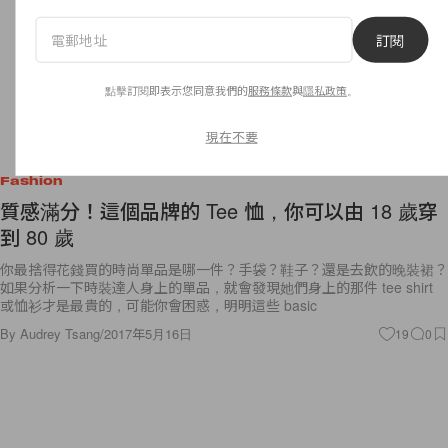
訂閱
點擊訂閱即表示您同意我們的
服務條款
與
隱私政策
。
現在不要
Fashion
質感滿分！這個品牌的 Tee 恤，你可以由 18 歲穿
到 80 歲
你最捨得花錢買的時尚單品是哪一件？手袋？鞋子？還是去飲的晚裝裙？
如果分析一下時裝達人身上的單品，就會發現她們身上的那件 tee shirt
或恤衫才是最貴的，可能你會困惑，明明這些 basic
By
Audrey Tsang
/
2017年5月16日
19
0