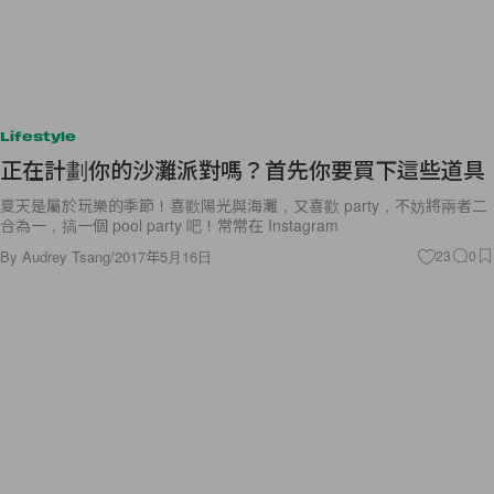
Lifestyle
正在計劃你的沙灘派對嗎？首先你要買下這些道具
夏天是屬於玩樂的季節！喜歡陽光與海灘，又喜歡 party，不妨將兩者二
合為一，搞一個 pool party 吧！常常在 Instagram
By
Audrey Tsang
/
2017年5月16日
23
0