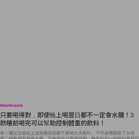
Wellness
只要喝得對，即使晚上喝翌日都不一定會水腫！3
款睡前喝完可以幫助控制體重的飲料！
有一種說法是晚上或是睡覺前都不要喝太多飲料，不然身體積聚了水份，
第二朝會很容易會水腫。可是原來只要喝得對，睡覺前的一杯飲料竟然可