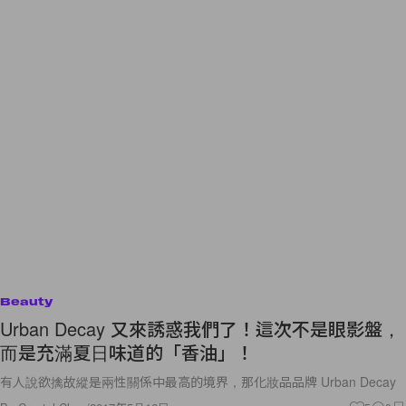
Beauty
Urban Decay 又來誘惑我們了！這次不是眼影盤，
而是充滿夏日味道的「香油」！
有人說欲擒故縱是兩性關係中最高的境界，那化妝品品牌 Urban Decay