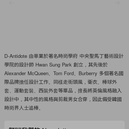
D-Antidote 由畢業於著名時尚學府 中央聖馬丁藝術設計
學院的設計師 Hwan Sung Park 創立，其先後於
Alexander McQueen、Tom Ford、Burberry 多個著名國
際品牌擔任設計工作。同樣走街頭風，衛衣、棒球外
套、運動套裝、西裝外套等單品，擅長將英倫風格融入
設計中，其中性的風格與剪裁男女合穿，因此備受韓國
時尚界人士追棒。