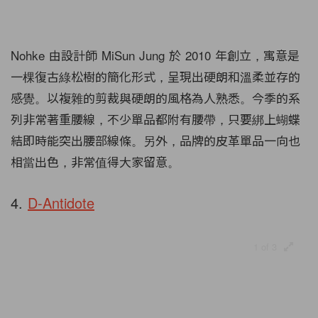
Nohke 由設計師 MiSun Jung 於 2010 年創立，寓意是
一棵復古綠松樹的簡化形式，呈現出硬朗和溫柔並存的
感覺。以複雜的剪裁與硬朗的風格為人熟悉。今季的系
列非常著重腰線，不少單品都附有腰帶，只要綁上蝴蝶
結即時能突出腰部線條。另外，品牌的皮革單品一向也
相當出色，非常值得大家留意。
4.
D-Antidote
1 of 3