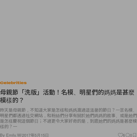
Celebrities
母親節「洗版」活動！名模、明星們的媽媽是甚麼
模樣的？
昨天是母親節，不知道大家是怎樣和媽媽渡過這溫馨的節日？一眾名模、
明星們都透過社交網站，和粉絲們分享有關於她們媽媽的故事、或是她們
是怎樣慶祝這個節日；不過更令大家好奇的是，到底她們的媽媽是甚麼模
樣的？一
By
Emily.W
/
2017年5月15日
6
0