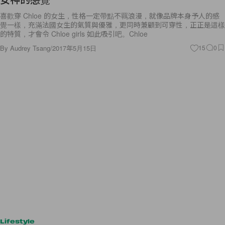
喜歡穿 Chloe 的女生，性格一定帶點不羈浪漫，就像品牌本身予人的感
覺一樣，充滿法國女生的氣質與優雅，更同時兼顧到可穿性，正正是這樣
的特質，才會令 Chloe girls 如此吸引吧。Chloe
By
Audrey Tsang
/
2017年5月15日
15
0
Lifestyle