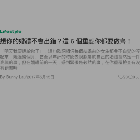
Lifestyle
想你的婚禮不會出錯？這 6 個重點你都要做齊！
「明天我要嫁給你了」，這句歌詞相信每個結婚前的女生都會不自覺的哼
起來，幾過幾個月、甚至以年計的時間去規劃屬於自己的婚禮當然是一件
高興的事，但在婚禮前的一天，感到緊張是必然的事，在你重覆檢查有沒
有錯漏時
By
Bunny Lau
/
2017年5月15日
23
0