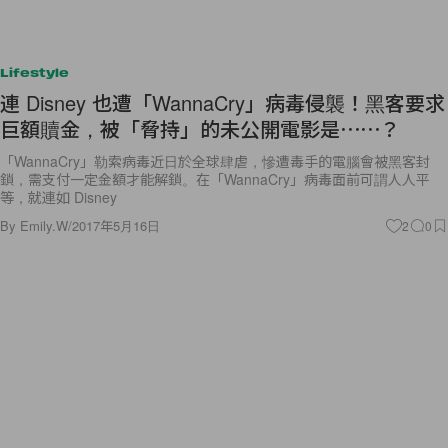
Lifestyle
連 Disney 也遭「WannaCry」病毒侵襲！黑客要求
巨額贖金，被「脅持」的未公開電影是⋯⋯？
「WannaCry」勒索病毒近日於全球肆虐，慘遭毒手的電腦會被黑客封
鎖，需支付一定金額才能解鎖。在「WannaCry」病毒面前可謂人人平
等，就連如 Disney
By
Emily.W
/
2017年5月16日
2
0