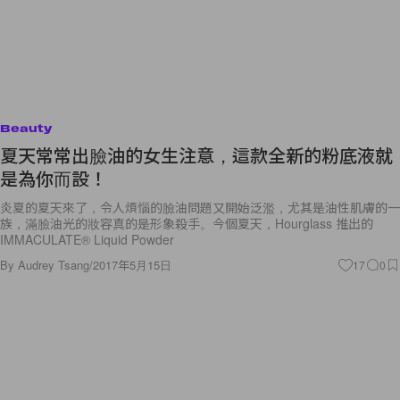
Beauty
夏天常常出臉油的女生注意，這款全新的粉底液就
是為你而設！
炎夏的夏天來了，令人煩惱的臉油問題又開始泛濫，尤其是油性肌膚的一
族，滿臉油光的妝容真的是形象殺手。今個夏天，Hourglass 推出的
IMMACULATE® Liquid Powder
By
Audrey Tsang
/
2017年5月15日
17
0