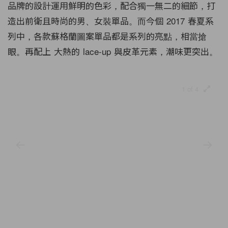
品牌的設計運用鮮明的色彩，配合獨一無二的細節，打
造出前衛且時尚的男、女裝單品。而今個 2017 春夏系
列中，各款蘇格蘭圖案單品都是系列的亮點，相當搶
眼。再配上 大熱的 lace-up 與皮革元素，潮味更突出。
1 of 4