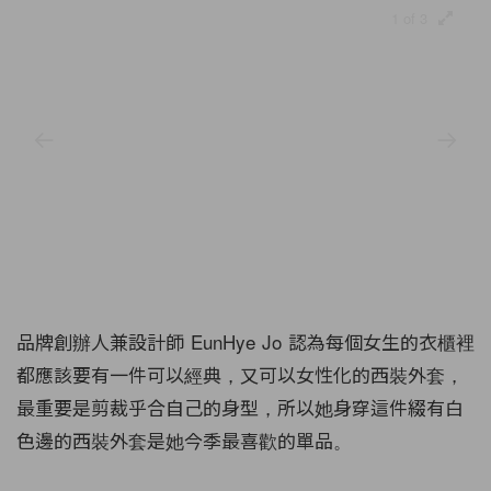
1 of 3
品牌創辦人兼設計師 EunHye Jo 認為每個女生的衣櫃裡
都應該要有一件可以經典，又可以女性化的西裝外套，
最重要是剪裁乎合自己的身型，所以她身穿這件綴有白
色邊的西裝外套是她今季最喜歡的單品。