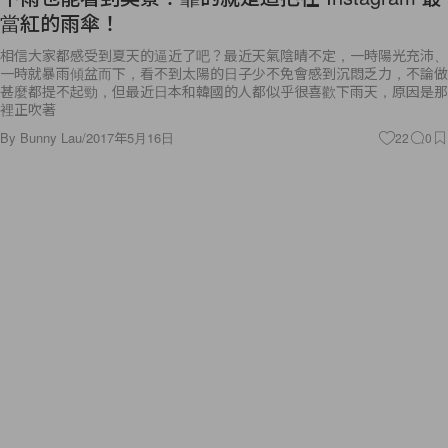
當紅的雨傘！
相信大家都感受到夏天的逼近了吧？最近天氣陰晴不定，一時陽光充沛、
一時就暴雨傾盆而下，看不到太陽的日子少不免會感到沉悶乏力，不論做
甚麼都提不起勁，但最近日本和韓國的人都似乎很喜歡下雨天，原因是那
裡正吹著
By
Bunny Lau
/
2017年5月16日
22
0