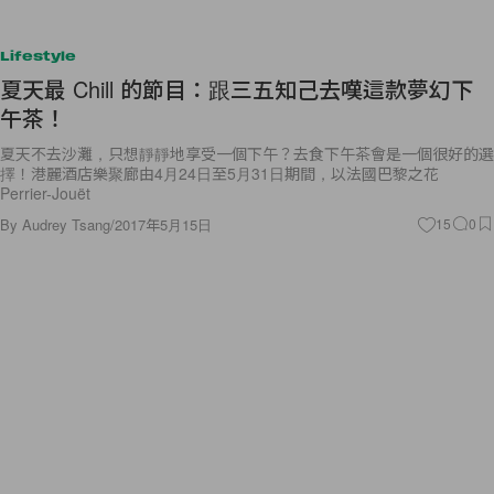
Lifestyle
夏天最 Chill 的節目：跟三五知己去嘆這款夢幻下
午茶！
夏天不去沙灘，只想靜靜地享受一個下午？去食下午茶會是一個很好的選
擇！港麗酒店樂聚廊由4月24日至5月31日期間，以法國巴黎之花
Perrier-Jouët
By
Audrey Tsang
/
2017年5月15日
15
0