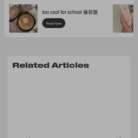
too cool for school 修容盤
Read Now
Related Articles