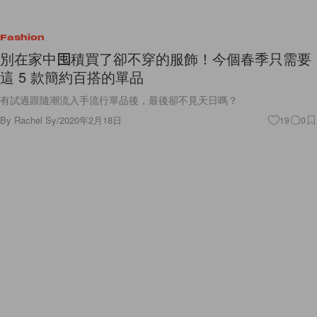
Fashion
別在家中囤積買了卻不穿的服飾！今個春季只需要
這 5 款簡約百搭的單品
有試過跟隨潮流入手流行單品後，最後卻不見天日嗎？
By
Rachel Sy
/
2020年2月18日
19
0