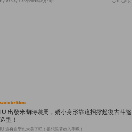
By
Ashley Pang
/
2020年2月19日
10
0
Celebrities
IU 出發米蘭時裝周，嬌小身形靠這招撐起復古斗篷
造型！
IU 這身造型也太美了吧！很想跟著她入手呢！