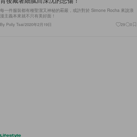
背後藏著細膩而深沈的悲傷！
每一件服裝都有種聖潔又神秘的莊嚴，或許對於 Simone Rocha 來說浪
漫主義本來就不只有美好面！
By
Polly Tsai
/
2020年2月19日
29
0
Lifestyle