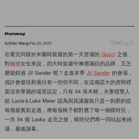
Runway
By
Ellen Wang
/
Feb 20, 2020
19
0
在看完同樣於米蘭時裝週的第一天登場的
Gucci
之後，
對
極簡
女生來說，四大時裝週中琳瑯滿目的品牌，又怎
麼能錯過 Jil Sander 呢？走進本季
Jil Sander
的會場，
或許會發現和過往有一些些不同，在這個諾大的房間裡
面沒有華麗的場景設定，只有 54 張木椅，夫妻檔雙人
組 Lucie＆Luke Meier 認為與其讓服裝只是一剎那的從
每個嘉賓前走過，將每張椅子都對應了每一個模特兒，
一共 54 個 Looks 走完之後，模特兒們再一同站起來繞
場，最後謝幕。