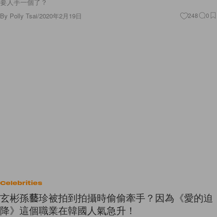
要人手一個了？
By
Polly Tsai
/
2020年2月19日
248
0
Celebrities
玄彬孫藝珍被拍到拍攝時偷偷牽手？因為《愛的迫
降》這個職業在韓國人氣急升！