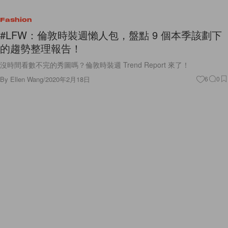
Fashion
#LFW：倫敦時裝週懶人包，盤點 9 個本季該劃下
的趨勢整理報告！
沒時間看數不完的秀圖嗎？倫敦時裝週 Trend Report 來了！
By
Ellen Wang
/
2020年2月18日
6
0