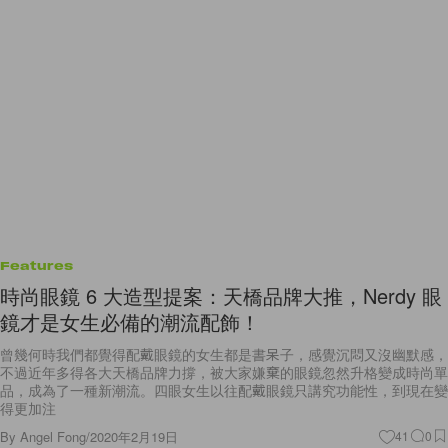
Features
時尚眼鏡 6 大造型提案：天橋品牌大推，Nerdy 眼
鏡才是女生必備的潮流配飾！
曾幾何時我們都覺得配戴眼鏡的女生都是書呆子，感覺沉悶又沒幽默感，
不過近年多得各大天橋品牌力撐，被大家嫌棄的眼鏡忽然升格變成時尚單
品，成為了一種新潮流。四眼女生以往配戴眼鏡只講究功能性，到現在變
得更加注
By
Angel Fong
/
2020年2月19日
41
0