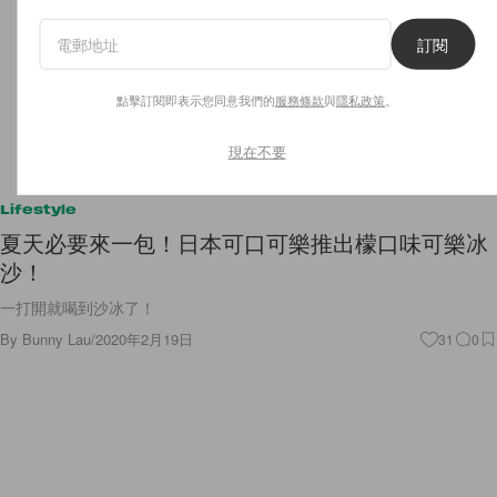
訂閱
點擊訂閱即表示您同意我們的
服務條款
與
隱私政策
。
現在不要
Lifestyle
夏天必要來一包！日本可口可樂推出檬口味可樂冰
沙！
一打開就喝到沙冰了！
By
Bunny Lau
/
2020年2月19日
31
0