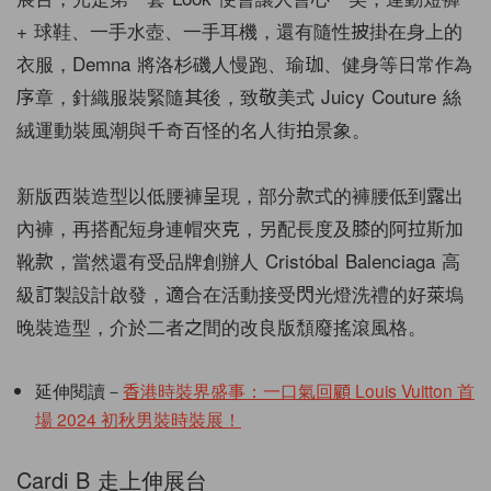
+ 球鞋、一手水壺、一手耳機，還有隨性披掛在身上的
衣服，Demna 將洛杉磯人慢跑、瑜珈、健身等日常作為
序章，針織服裝緊隨其後，致敬美式 Juicy Couture 絲
絨運動裝風潮與千奇百怪的名人街拍景象。
新版西裝造型以低腰褲呈現，部分款式的褲腰低到露出
內褲，再搭配短身連帽夾克，另配長度及膝的阿拉斯加
靴款，當然還有受品牌創辦人 Cristóbal Balenciaga 高
級訂製設計啟發，適合在活動接受閃光燈洗禮的好萊塢
晚裝造型，介於二者之間的改良版頹廢搖滾風格。
延伸閱讀－
香港時裝界盛事：一口氣回顧​​ Louis Vuitton 首
場 2024 初秋男裝時裝展！
Cardi B 走上伸展台