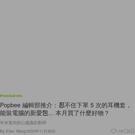
Features
Popbee 編輯部推介：忍不住下單 5 次的耳機套，
能裝電腦的新愛包... 本月買了什麼好物？
年末逛街的心蠢蠢欲動🫣
By
Ellen Wang
/
2023年11月30日
1.1K
0