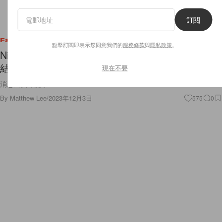
訂閱
Fashion
點擊訂閱即表示您同意我們的
服務條款
與
隱私政策
。
Nicole Kidman 為 Balenciaga 全新品牌大使，就連
結婚也是穿它！
現在不要
消息終於確認了！
By
Matthew Lee
/
2023年12月3日
575
0