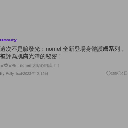
Beauty
這次不是臉發光：nomel 全新登場身體護膚系列，
被評為肌膚光澤的秘密！
又香又亮，nomel 太貼心呵護了！
By
Polly Tsai
/
2023年12月2日
355
0