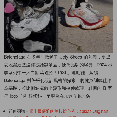
Balenciaga 在多年前掀起了 Ugly Shoes 的熱潮，更成
功地讓這些波鞋從話題單品，便為品牌的經典，2024 秋
季系列中一大亮點莫過於「10XL」運動鞋，延續
Balenciaga 對誇張化設計風格的探索，將健身訓練鞋作
為基礎，將比例結構做出變形和拉伸處理，鞋側的 B 字
母 logo 向鞋跟傾斜，呈現像在加速奔跑景象。
延伸閱讀－
跟上最優雅的美拉德色系：adidas Originals