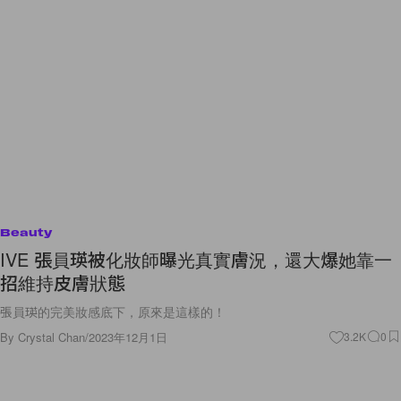
Beauty
IVE 張員瑛被化妝師曝光真實膚況，還大爆她靠一
招維持皮膚狀態
張員瑛的完美妝感底下，原來是這樣的！
By
Crystal Chan
/
2023年12月1日
3.2K
0