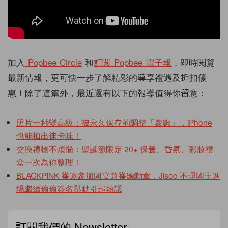
加入
Popbee Circle
和
訂閱 Popbee 電子報
，即時閱覽
最新情報，更可快一步了解精彩的尊享禮遇及折扣優
惠！除了這篇外，最近還有以下的報導值得你留意：
照片一秒變高級：被永久保存的調整「參數」，iPhone
也能拍出徠卡味！
交換禮物不煩惱：聖誕節限定 20+ 保養、香氛、彩妝禮
盒一次為你整理！
BLACKPINK 獲邀參加國宴兼獲頒勳章，Jisoo 不理國王進
場繼續偷偷簽名舉動引起熱議
訂閱我們的 Newsletter