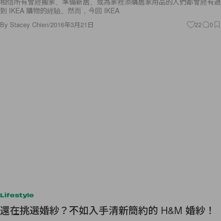
相信所有曾經搬家、準備新居、或為家裡添購居家用品的人們都曾經有過
到 IKEA 購物的經驗。然而，今回 IKEA
By
Stacey Chien
/
2016年3月21日
22
0
Lifestyle
還在挑選婚紗？不如入手清新簡約的 H&M 婚紗！