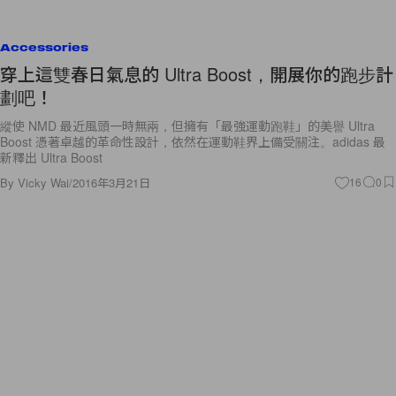
Accessories
穿上這雙春日氣息的 Ultra Boost，開展你的跑步計
劃吧！
縱使 NMD 最近風頭一時無兩，但擁有「最強運動跑鞋」的美譽 Ultra
Boost 憑著卓越的革命性設計，依然在運動鞋界上備受關注。adidas 最
新釋出 Ultra Boost
By
Vicky Wai
/
2016年3月21日
16
0