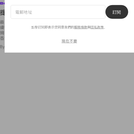
Beauty
提高補濕力！轉季時份你要有的護膚神器
訂閱
最近天氣變化不定，溫差大的環境，令肌膚難以適應，甚至會引起不少肌
膚問題，缺水、乾燥、脫皮，甚至敏感！想令肌膚看起來健康無瑕，首要
點擊訂閱即表示您同意我們的
服務條款
與
隱私政策
。
擁有健康膚質！怎樣才算是健康的膚質？其實水油平衡才是最重要！其實
香港不少
現在不要
By
Audrey Tsang
/
2016年3月21日
14
0