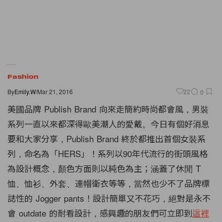
Fashion
By
Emily.W
/
Mar 21, 2016
22
0
美國品牌 Publish Brand 向來走簡約時尚都會風，男裝
系列一直以來都深得歐美潮人的愛戴。今日有個好消息
要和大家分享，Publish Brand 終於都推出首個女裝系
列，命名為「HERS」！系列以90年代流行的街頭風格
為設計概念，顏色方面則以純色為主；涵蓋了休閒 T
恤、恤衫、外套、連帽衛衣等等，當然也少不了品牌標
誌性的 Jogger pants！設計簡單又不花巧，絕對是永不
會 outdate 的耐看設計，感興趣的朋友們可立即到
這裡