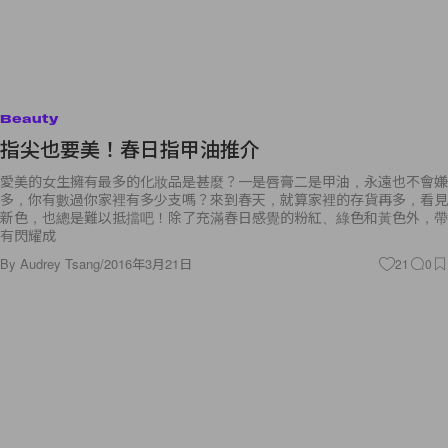
Beauty
指尖也要美！春日指甲油推介
愛美的女生擁有最多的化妝品是甚麼？一是唇膏二是甲油，永遠也不會嫌
多，你有數過你家裡有多少支嗎？來到春天，就算家裡的存貨再多，看見
新色，也總是難以抵擋吧！除了充滿春日感覺的粉紅、綠色和黃色外，帶
有閃耀成
By
Audrey Tsang
/
2016年3月21日
21
0