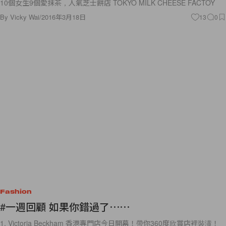
10個女生9個愛抹茶，人氣芝士餅店 TOKYO MILK CHEESE FACTOY
By
Vicky Wai
/
2016年3月18日
13
0
Fashion
#一週回顧 如果你錯過了⋯⋯
1. Victoria Beckham 香港專門店今日開幕！帶你360度欣賞店裡裝潢！