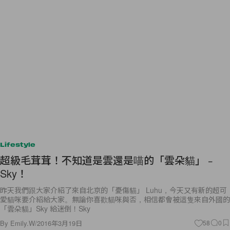
Lifestyle
超級毛茸茸！不知道是雲還是喵的「雲朵貓」﹣
Sky！
昨天我們跟大家介紹了來自北京的「憂傷貓」 Luhu，今天又有新的超可
愛貓咪要介紹給大家。無論你喜歡貓咪與否，相信都會被這隻來自外國的
「雲朵貓」Sky 給迷倒！Sky
By
Emily.W
/
2016年3月19日
58
0