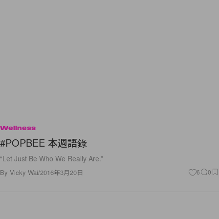
Wellness
#POPBEE 本週語錄
“Let Just Be Who We Really Are.”
By
Vicky Wai
/
2016年3月20日
6
0