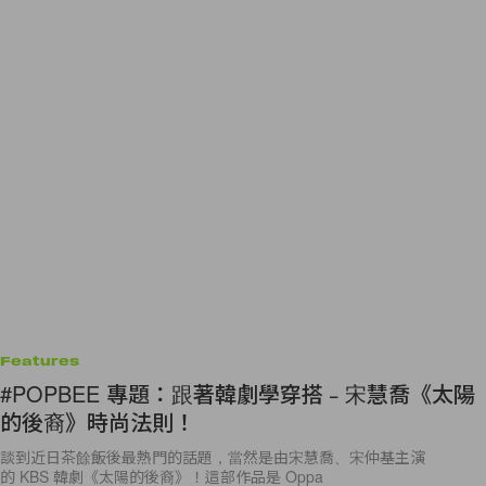
Features
#POPBEE 專題：跟著韓劇學穿搭﹣宋慧喬《太陽
的後裔》時尚法則！
談到近日茶餘飯後最熱門的話題，當然是由宋慧喬、宋仲基主演
的 KBS 韓劇《太陽的後裔》！這部作品是 Oppa