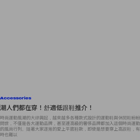
Accessories
潮人們都在穿！舒適低跟鞋推介！
時尚運動風潮的大肆興起，越來越多各種款式設計的運動鞋與休閒鞋紛紛
問世，不僅是各大運動品牌，甚至連高級的奢侈品牌都加入這個時尚運動
的風尚行列。隨著大家逐漸的愛上平底鞋款，即使是想要穿上高跟鞋，有
時也難以