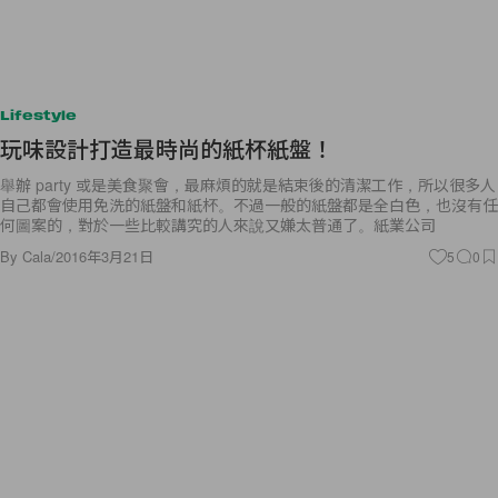
Lifestyle
玩味設計打造最時尚的紙杯紙盤！
舉辦 party 或是美食聚會，最麻煩的就是結束後的清潔工作，所以很多人
自己都會使用免洗的紙盤和紙杯。不過一般的紙盤都是全白色，也沒有任
何圖案的，對於一些比較講究的人來說又嫌太普通了。紙業公司
By
Cala
/
2016年3月21日
5
0