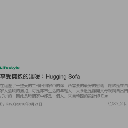
Lifestyle
享受擁抱的溫暖：Hugging Sofa
在經歷了一整天的工作回到家中的你，所需要的最好的慰藉，應該是來自
家人溫暖的擁抱。可是都市生活的年輕人，大多數是離開父母親獨自出門
打拼的，因此長時間家中都是一個人。來自韓國的設計師 Eun
By
Kay.Q
/
2016年3月21日
27
0