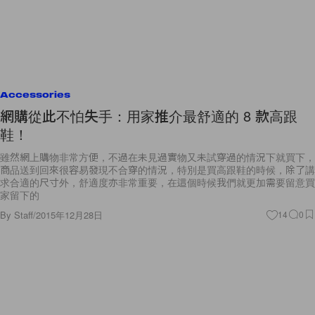
Accessories
網購從此不怕失手：用家推介最舒適的 8 款高跟
鞋！
雖然網上購物非常方便，不過在未見過實物又未試穿過的情況下就買下，
商品送到回來很容易發現不合穿的情況，特別是買高跟鞋的時候，除了講
求合適的尺寸外，舒適度亦非常重要，在這個時候我們就更加需要留意買
家留下的
By
Staff
/
2015年12月28日
14
0