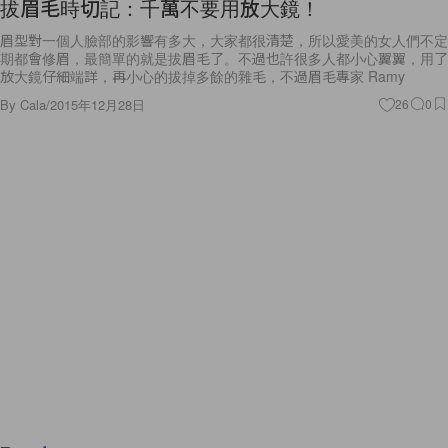
拔眉毛時切記：千萬不要用放大鏡！
眉型對一個人臉部的影響有多大，大家都很清楚，所以愛美的女人們不定
期都會修眉，最簡單的就是拔眉毛了。不過也許很多人都小心翼翼，用了
放大鏡仔細端詳，再小心的拔掉多餘的雜毛，不過眉毛專家 Ramy
By
Cala
/
2015年12月28日
26
0