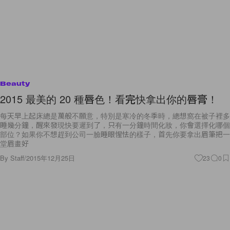
Beauty
2015 最美的 20 種唇色！看完快拿出你的唇膏！
每天早上起床總是萬般不願意，特別是寒冷的冬季時，總想窩在被子裡多
睡幾分鐘，醒來發現快要遲到了，只有一分鐘時間化妝，你會選擇化哪個
部位？如果你不想趕到公司一臉睡眼惺怯的樣子，首先你要拿出眉筆把一
堂眉畫好
By
Staff
/
2015年12月25日
23
0