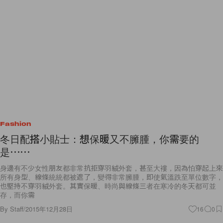
Fashion
冬日配搭小貼士：想保暖又不臃腫，你需要的
是⋯⋯
身邊有不少女性朋友都非常抗拒穿羽絨外套，甚至大褸，因為怕穿起上來
所有身型、線條統統都被遮了，變得非常臃腫，即使氣溫跌至單位數字，
也堅持不穿羽絨外套。其實保暖、時尚與線條三者在寒冷的冬天都可並
存，而你需
By
Staff
/
2015年12月28日
16
0