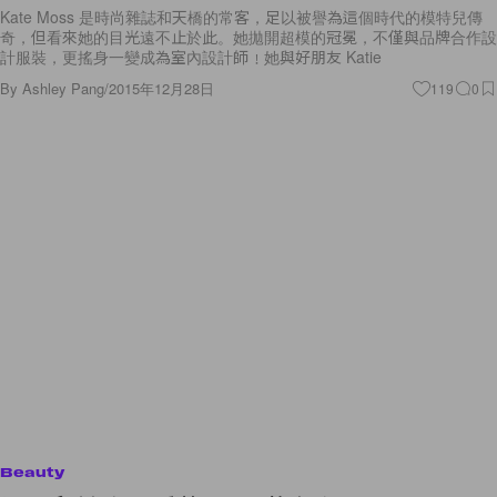
Kate Moss 是時尚雜誌和天橋的常客，足以被譽為這個時代的模特兒傳
奇，但看來她的目光遠不止於此。她拋開超模的冠冕，不僅與品牌合作設
計服裝，更搖身一變成為室內設計師﹗她與好朋友 Katie
By
Ashley Pang
/
2015年12月28日
119
0
Beauty