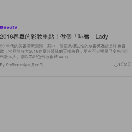
Beauty
2016春夏的彩妝重點！做個「啡唇」Lady
90 年代的美容潮流回歸，其中一個最具標誌性的妝容莫過於是啡色唇
妝，常見於各大2016春夏時裝騷的天橋妝容，更有不少明星已率先化啡
唇妝示人。別以為啡色唇妝很難 carry
By
Staff
/
2015年12月28日
1
0