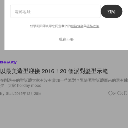
訂閱
點擊訂閱即表示您同意我們的
服務條款
與
隱私政策
。
現在不要
Beauty
以最美造型迎接 2016！20 個派對髮型示範
在剛過去的聖誕節大家有沒有參加一些派對？緊隨著聖誕節而來的還有除
夕，大家 holiday mood
By
Staff
/
2015年12月28日
54
0