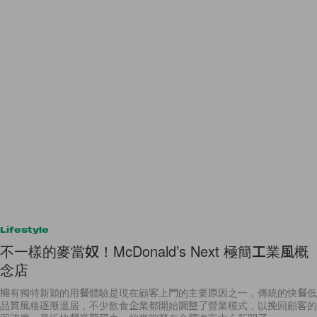
Lifestyle
不一樣的麥當奴！McDonald’s Next 極簡工業風概
念店
擁有獨特新穎的用餐體驗是現在顧客上門的主要原因之一，傳統的快餐低
品質風格逐漸退居，不少飲食企業都開始調整了營業模式，以挽回顧客的