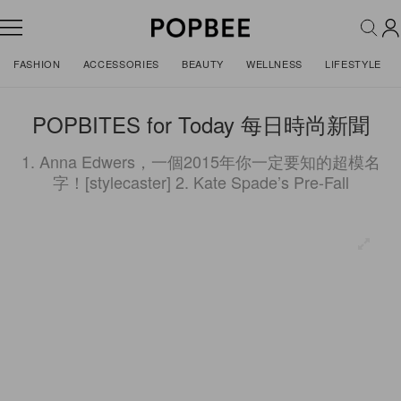
FASHION
ACCESSORIES
BEAUTY
WELLNESS
LIFESTYLE
POPBITES for Today 每日時尚新聞
1. Anna Edwers，一個2015年你一定要知的超模名
字！[stylecaster] 2. Kate Spade’s Pre-Fall