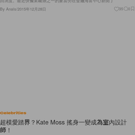
回流度。最近快餐業龍頭之一的麥當勞在金鐘海富中心新開了
By
Anaïs
/
2015年12月28日
35
0
Celebrities
超模愛踏界？Kate Moss 搖身一變成為室內設計
師！