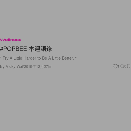
Wellness
#POPBEE 本週語錄
” Try A Little Harder to Be A Little Better. “
By
Vicky Wai
/
2015年12月27日
1
0