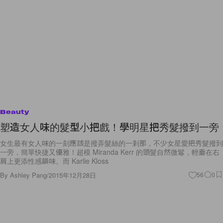
Beauty
塑造女人味的髮型小把戲！學明星把秀髮撥到一旁
女生最有女人味的一刻應該是撥弄髮絲的一剎那，不少女星愛把秀髮撥到
一旁，簡單快捷又優雅！超模 Miranda Kerr 的頭髮自然微鬈，輕垂在右
肩上更添性感韻味。而 Karlie Kloss
By
Ashley Pang
/
2015年12月28日
56
0