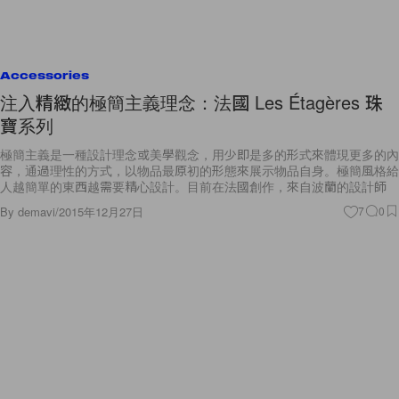
Accessories
注入精緻的極簡主義理念：法國 Les Étagères 珠
寶系列
極簡主義是一種設計理念或美學觀念，用少即是多的形式來體現更多的內
容，通過理性的方式，以物品最原初的形態來展示物品自身。極簡風格給
人越簡單的東西越需要精心設計。目前在法國創作，來自波蘭的設計師
By
demavi
/
2015年12月27日
7
0