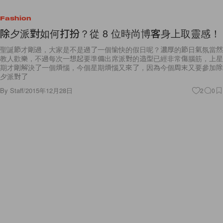
Fashion
除夕派對如何打扮？從 8 位時尚博客身上取靈感！
聖誕節才剛過，大家是不是過了一個愉快的假日呢？濃厚的節日氣氛當然
教人歡樂，不過每次一想起要準備出席派對的造型已經非常傷腦筋，上星
期才剛解決了一個煩惱，今個星期煩惱又來了，因為今個周末又要參加除
夕派對了
By
Staff
/
2015年12月28日
2
0