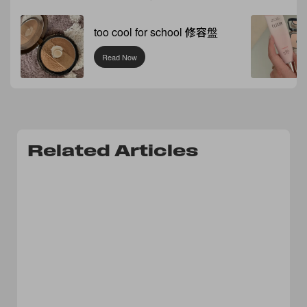
too cool for school 修容盤
Read Now
Related Articles