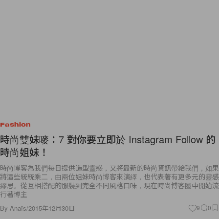
Fashion
時尚雙妹嘜：7 對你要立即於 Instagram Follow 的
時尚姐妹！
時尚博客為我們每日提供造型靈感，又將最新的時尚資訊帶給我們，如果
將這些統統乘二，由兩位姐妹時尚博客來演繹，也代表著有更多元的靈感
繆思。從互相搭配的服裝到完全不同風格口味，現在時尚博客圈中開始流
行著博主
By
Anaïs
/
2015年12月30日
9
0