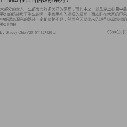
大部分的女人ㄧ生都會有許多美好的夢想，而其中之一就是穿上心目中最
夢幻的婚紗與下半生的另一半攜手步入婚姻的殿堂！而或許在大家的印象
中都認為漂亮的婚紗ㄧ定都價格不菲，然而今天要帶來的這些隨風飄揚的
夢幻禮服
By
Stacey Chien
/
2015年12月29日
30
0