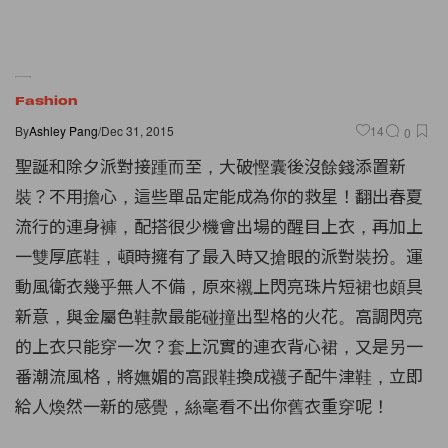
Fashion
By
Ashley Pang
/
Dec 31, 2015
14
0
聖誕和除夕派對接踵而至，大破慳囊後沒餘錢添置新
裝？不用擔心，這些單品定能成為你的救星！翻出春夏
流行的連身褲，配搭很少機會出場的醒目上衣，再加上
一雙厚底鞋，頓時擁有了最入時又搶眼的派對裝扮。運
動風衛衣幾乎無人不備，原來襯上閃亮珠片短裙也頗具
新意，與金屬色鞋款最能碰撞出型格的火花。高調閃亮
的上衣只能穿一次？套上沉實的連衣背心裙，又是另一
番潮流風格，將嫵媚的高跟鞋換成襪子配牛津鞋，立即
給人煥然一新的感覺，絲毫看不出你舊衣重穿呢！