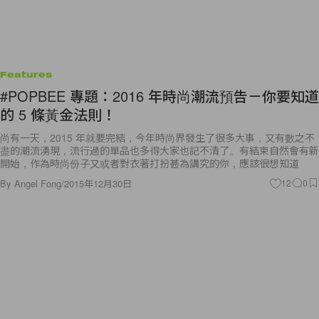
Features
#POPBEE 專題：2016 年時尚潮流預告－你要知道
的 5 條黃金法則！
尚有一天，2015 年就要完結，今年時尚界發生了很多大事，又有數之不
盡的潮流湧現，流行過的單品也多得大家也記不清了。有結束自然會有新
開始，作為時尚份子又或者對衣著打扮甚為講究的你，應該很想知道
By
Angel Fong
/
2015年12月30日
12
0