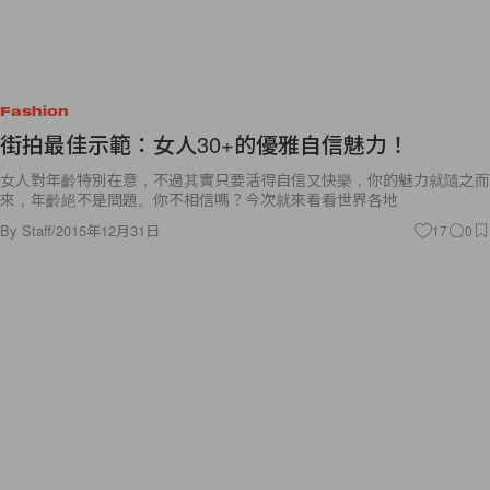
Fashion
街拍最佳示範：女人30+的優雅自信魅力！
女人對年齡特別在意，不過其實只要活得自信又快樂，你的魅力就隨之而
來，年齡絕不是問題。你不相信嗎？今次就來看看世界各地
By
Staff
/
2015年12月31日
17
0