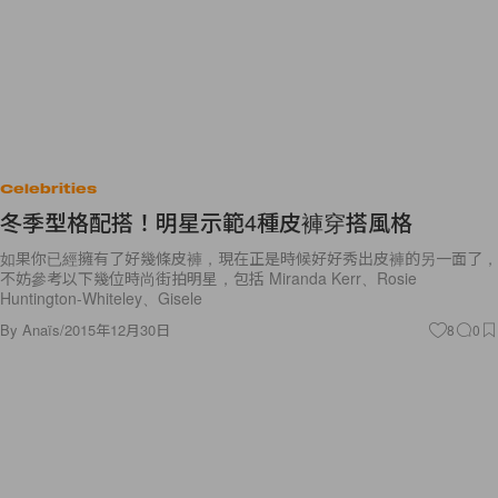
Celebrities
冬季型格配搭！明星示範4種皮褲穿搭風格
如果你已經擁有了好幾條皮褲，現在正是時候好好秀出皮褲的另一面了，
不妨參考以下幾位時尚街拍明星，包括 Miranda Kerr、Rosie
Huntington-Whiteley、Gisele
By
Anaïs
/
2015年12月30日
8
0