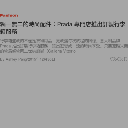
Fashion
獨一無二的時尚配件：Prada 專門店推出訂製行李
箱服務
行李箱盛載的不僅是衣物用品，更載滿每次旅程的回憶。意大利品牌
Prada 推出訂製行李箱服務，讓出遊變成一流的時尚享受。只要蒞臨米蘭
的埃馬努埃萊二世拱廊街（Galleria Vittorio
By
Ashley Pang
/
2015年12月30日
5
0