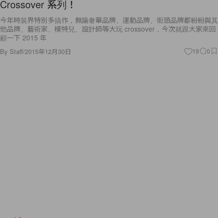
Crossover 系列！
今年時裝界特別多搞作，無論奢華品牌、運動品牌、街頭品牌都紛紛與其
他品牌、藝術家、模特兒、設計師等大玩 crossover，今次就跟大家來回
顧一下 2015 年
By
Staff
/
2015年12月30日
19
0