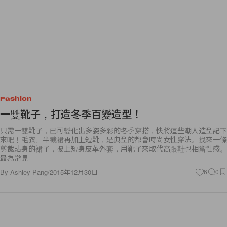
Fashion
一雙靴子，打造冬季百變造型！
只需一雙靴子，已可變化出多姿多彩的冬季穿搭，快將這些潮人造型記下
來吧﹗毛衣、半截裙再加上短靴，是典型的都會時尚女性穿法。找來一條
剪裁貼身的裙子，披上短身皮革外套，用靴子來取代高跟鞋也相當性感。
最為常見
By
Ashley Pang
/
2015年12月30日
6
0