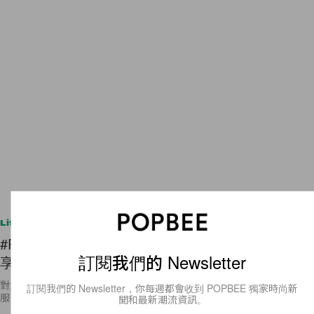
Lifestyle
#POPBEE App 登場：時尚模特兒 Tequila Shih 分
訂閱我們的 Newsletter
享她最常用的手機 App
對於模特兒這個職業，想必不少女孩都對其心生嚮往。她們身穿漂亮衣
訂閱我們的 Newsletter，你每週都會收到 POPBEE 獨家時尚新
服，手拿精緻手袋，永遠走在時尚最前端。模特兒們不僅僅在 T
聞和最新潮流資訊。