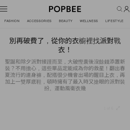
FASHION
ACCESSORIES
BEAUTY
WELLNESS
LIFESTYLE
別再破費了，從你的衣櫥裡找派對戰
衣！
聖誕和除夕派對接踵而至，大破慳囊後沒餘錢添置新
裝？不用擔心，這些單品定能成為你的救星！翻出春
夏流行的連身褲，配搭很少機會出場的醒目上衣，再
加上一雙厚底鞋，頓時擁有了最入時又搶眼的派對裝
扮。運動風衛衣幾
1 of 6