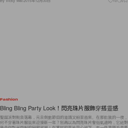
By
Vicky Wai
/
2015年12月30日
10
0
Fashion
Bling Bling Party Look！閃亮珠片服飾穿搭靈感
聖誕派對剛告落幕，元旦倒數節目的邀請又紛至沓來。在那歡騰的一夜，
何不穿著珠片服裝來迎接新一年？別再以為閃亮珠片會俗氣過時，它絕對
是令你豔光四射的秘密武器！在寬鬆的亮片背心裙下，套一件高領毛衣馬