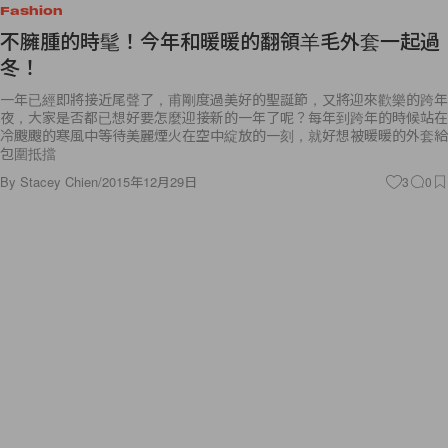
Fashion
不臃腫的時髦！今年和暖暖的翻領羊毛外套一起過
冬！
一年已經即將接近尾聲了，甫剛度過美好的聖誕節，又將迎來歡樂的跨年
夜，大家是否都已想好要怎麼迎接新的一年了呢？每年到跨年的時候站在
冷颼颼的寒風中等待美麗煙火在空中綻放的一刻，就好想被暖暖的外套給
包圍抵擋
By
Stacey Chien
/
2015年12月29日
3
0