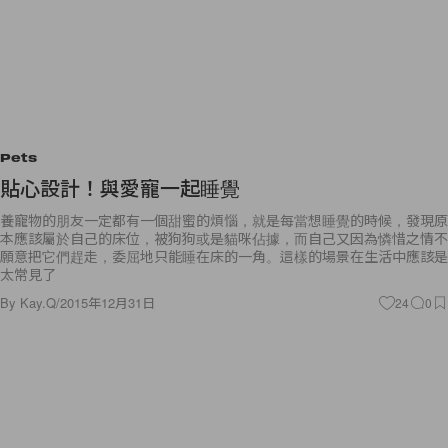
Pets
貼心設計！與愛寵一起睡覺
養寵物的朋友一定都有一個甜蜜的煩惱，就是每當想睡覺的時候，發現原
本應該屬於自己的床位，被狗狗或是貓咪佔據，而自己又因為憐惜之情不
願意把它們趕走，委屈地只能睡在床的一角。這樣的場景在生活中應該是
太常見了
By
Kay.Q
/
2015年12月31日
24
0