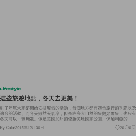
Lifestyle
這些旅遊地點，冬天去更美！
到了年底大家都開始安排度假的活動，每個地方都有適合旅行的季節以及
適合的活動。而冬天雖然天氣冷，但是許多大自然的景觀如雪景，也只有
冬天可以一覽無遺。像是美國加州的優勝美地國家公園、保加利亞的
By
Cala
/
2015年12月30日
20
0