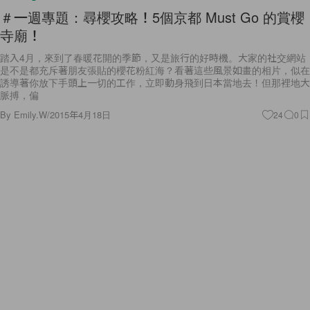
＃一週專題：尋櫻攻略！5個京都 Must Go 的賞櫻
寺廟！
踏入4月，來到了春暖花開的季節，又是旅行的好時機。大家的社交網站
是不是都充斥著朋友張貼的櫻花粉紅海？看著這些風景如畫的相片，似在
誘導著你放下手頭上一切的工作，立即動身飛到日本當地去！但那裡地大
脈搏，偏
By
Emily.W
/
2015年4月18日
24
0