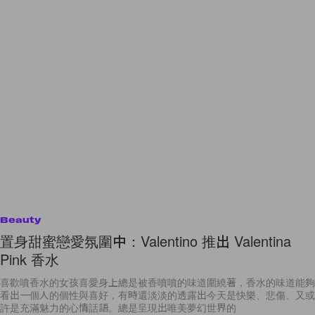
Beauty
置身甜蜜戀愛氛圍中：Valentino 推出 Valentina
Pink 香水
喜歡噴香水的女孩喜愛身上總是被香噴噴的味道圍繞著，香水的味道能夠
看出一個人的個性與喜好，有時還淡淡的透露出今天是快樂、悲傷、又或
許是充滿魅力的心情話語。總是呈現出唯美夢幻世界的