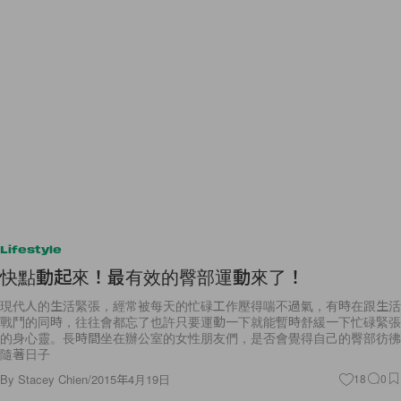
Lifestyle
快點動起來！最有效的臀部運動來了！
現代人的生活緊張，經常被每天的忙碌工作壓得喘不過氣，有時在跟生活
戰鬥的同時，往往會都忘了也許只要運動一下就能暫時舒緩一下忙碌緊張
的身心靈。長時間坐在辦公室的女性朋友們，是否會覺得自己的臀部彷彿
隨著日子
By
Stacey Chien
/
2015年4月19日
18
0