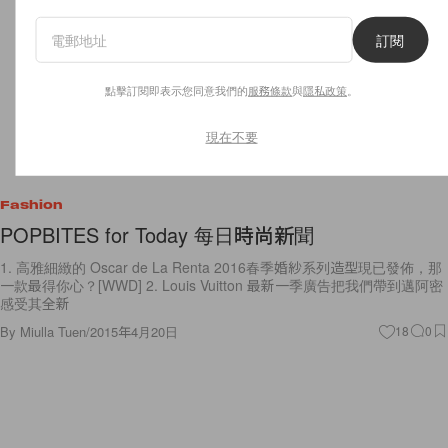
訂閱
點擊訂閱即表示您同意我們的
服務條款
與
隱私政策
。
現在不要
Fashion
POPBITES for Today 每日時尚新聞
1. 高雅細緻的 Oscar de La Renta 2016春季婚紗系列造型現已發佈，那
一款最得你心？[WWD] 2. Louis Vuitton 最新一季廣告把我們帶到邁阿密
感受其全新
By
Miulla Tuen
/
2015年4月20日
18
0