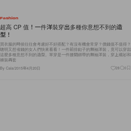
Fashion
超高 CP 值！一件洋裝穿出多種你意想不到的造
型！
買衣服的時侯往往會考慮好不好搭配？有沒有機會常穿？價錢值不值得？
聰明又想省錢的女人們快來看看！一件前排釦子的無袖洋裝，竟可以穿出
這麼多種意想不到的造型。單穿是一件腰間綁帶的無袖洋裝，穿上襯衫和
褲裝再套
By
Cala
/
2015年4月20日
28
0