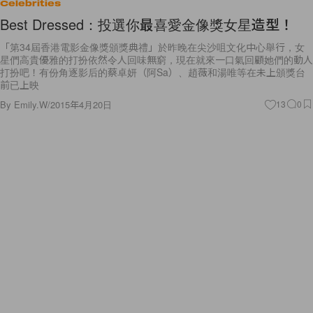
Celebrities
Best Dressed：投選你最喜愛金像獎女星造型！
「第34屆香港電影金像獎頒獎典禮」於昨晚在尖沙咀文化中心舉行，女
星們高貴優雅的打扮依然令人回味無窮，現在就來一口氣回顧她們的動人
打扮吧！有份角逐影后的蔡卓妍（阿Sa）、趙薇和湯唯等在未上頒獎台
前已上映
By
Emily.W
/
2015年4月20日
13
0