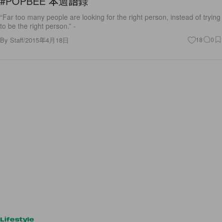
#POPBEE 本週語錄
“Far too many people are looking for the right person, instead of trying
to be the right person.” -
By
Staff
/
2015年4月18日
18
0
Lifestyle