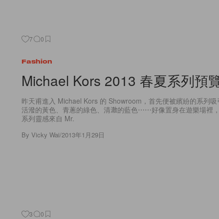
7
0
Fashion
Michael Kors 2013 春夏系列預
昨天甫進入 Michael Kors 的 Showroom，首先便被繽紛的
活潑的黃色、青蔥的綠色、清澈的藍色⋯⋯好像置身在遊樂場裡
系列靈感來自 Mr.
By
Vicky Wai
/
2013年1月29日
3
0