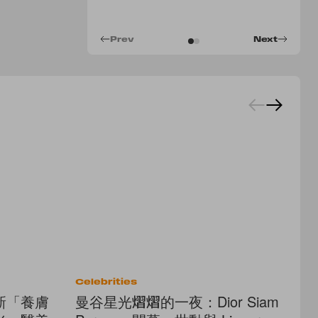
Prev
Next
Celebrities
Fe
新「養膚
曼谷星光熠熠的一夜：Dior Siam
Di