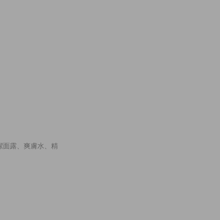
霜、潔面露、爽膚水、精