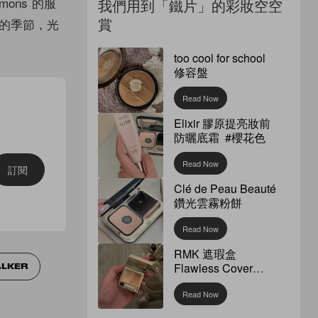
imons 的服
我們用到「鐵片」的彩妝空空
賞
天的季節，光
too cool for school
修容盤
Read Now
Elixir 膠原提亮妝前
防曬底霜 #櫻花色
Read Now
訂閱
Clé de Peau Beauté
鑽光雲霧粉餅
Read Now
RMK 遮瑕盒
Flawless Cover
ALKER
Concealer
Read Now