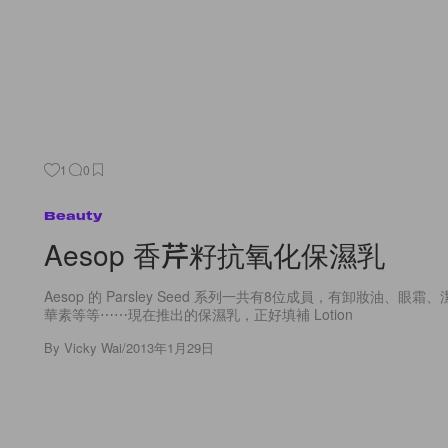
1
0
Beauty
Aesop 香芹籽抗氧化保濕乳
Aesop 的 Parsley Seed 系列一共有8位成員，有卸妝油、眼
華素等等⋯⋯現在推出的保濕乳，正好填補 Lotion
By
Vicky Wai
/
2013年1月29日