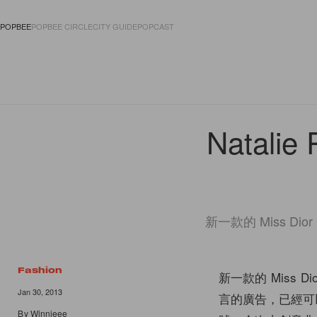
POPBEE
POPBEE CIRCLE
CITY GUIDE
POPCAST
FASHION
ACCES
Natali
新一款的 Miss Di
Fashion
新一款的 Miss D
Jan 30, 2013
言的廣告，已經可以率
By
Winnieee