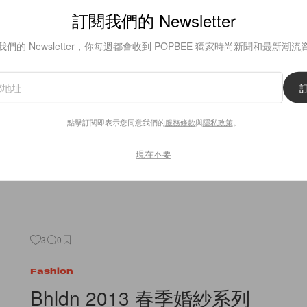
訂閱我們的 Newsletter
Fashion
Graham & Spencer 2013 春季 L
我們的 Newsletter，你每週都會收到 POPBEE 獨家時尚新聞和最新潮流
最近上海雖然空氣極差，太陽卻一直露臉，我心情太好以致於每
街，哈哈～隨著寒冬逐漸過去，我們似乎見到了春天到來的跡象。Gr
Spencer 的 lookbook
點擊訂閱即表示您同意我們的
服務條款
與
隱私政策
。
By
Jasmin
/
2013年1月30日
現在不要
3
0
Fashion
Bhldn 2013 春季婚紗系列