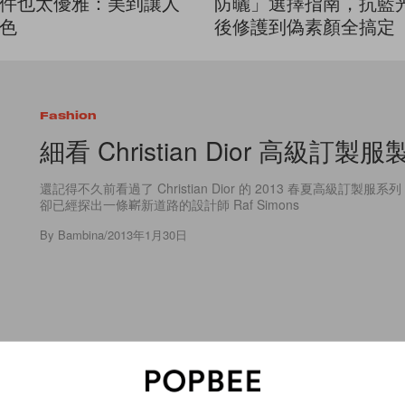
件也太優雅：美到讓人
防曬」選擇指南，抗藍
色
後修護到偽素顏全搞定
Fashion
細看 Christian Dior 高級訂製
還記得不久前看過了 Christian Dior 的 2013 春夏高級訂製
卻已經探出一條嶄新道路的設計師 Raf Simons
By
Bambina
/
2013年1月30日
2
0