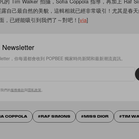
im Walker 拍攝，Sofia Coppola 指導，再加上 Raf S
 只需展露自己最自然的美貌，這輯相就已經非常吸引！尤其是春
面，已經能吸引到我們了～對吧！[
via
]
ewsletter
sletter，你每週都會收到 POPBEE 獨家時尚新聞和最新潮流資訊。
意我們的
服務條款
與
隱私政策
。
IA COPPOLA
RAF SIMONS
MISS DIOR
TIM W