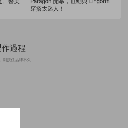
光、醫美
Paragon 開幕，世勳與 Lingorm
F
穿搭太迷人！
法
服製作過程
服系列，剛接任品牌不久