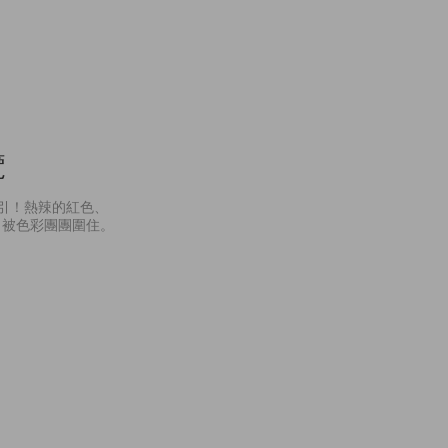
覽
系列吸引！熱辣的紅色、
，被色彩團團圍住。