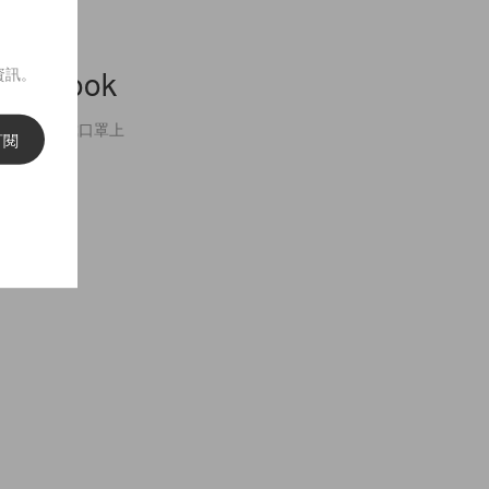
ookbook
資訊。
天都忘記要戴口罩上
訂閱
aham &