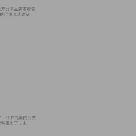
就要來分享品牌甫發表
麗的巴洛克式建築，
開幕了，住在九龍的朋友
的硬照推出了，由