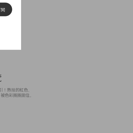
訂閱
覽
系列吸引！熱辣的紅色、
，被色彩團團圍住。