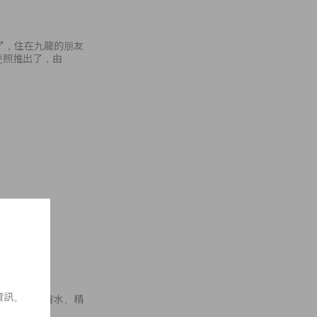
開幕了，住在九龍的朋友
的硬照推出了，由
資訊。
霜、潔面露、爽膚水、精