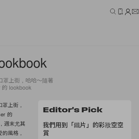
IDEO
CAMPAIGN
ookbook
口罩上街，哈哈～隨著
lookbook
口罩上街，
Editor's Pick
r 的
系，週末尤其
我們用到「鐵片」的彩妝空空
賞
愛的風格，