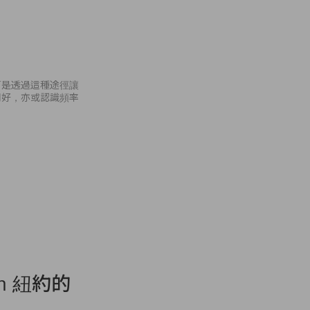
而是透過這種途徑讓
同好，亦或認識頻率
nn 紐約的