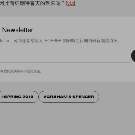
因此而更期待春天的到來呢？[
via
]
ewsletter
sletter，你每週都會收到 POPBEE 獨家時尚新聞和最新潮流資訊。
意我們的
服務條款
與
隱私政策
。
SPRING 2013
GRAHAM & SPENCER