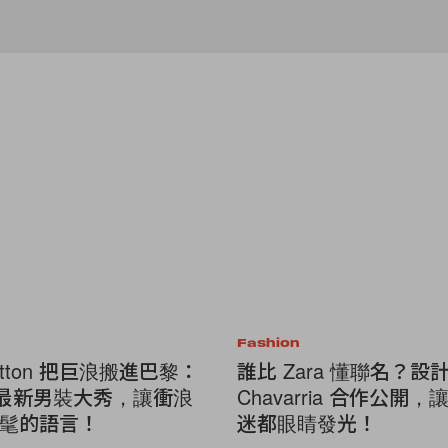
Fashion
Vuitton 把巨浪搬進巴黎：
誰比 Zara 懂聯名？設計師
ell 最新男裝大秀，讓衝浪
Chavarria 合作公開
髦的語言！
迷都眼睛發光！