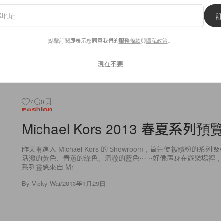
By
Vicky Wai
/
2013年1月29日
點擊訂閱即表示您同意我們的
服務條款
與
隱私政策
。
現在不要
7
0
Fashion
Michael Kors 2013 春夏系列預
昨天甫進入 Michael Kors 的 Showroom，首先便被繽紛的
活潑的黃色、青蔥的綠色、清澈的藍色⋯⋯好像置身在遊樂場裡
系列靈感來自 Mr.
By
Vicky Wai
/
2013年1月29日