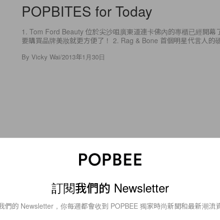
POPBITES for Today
1. Tom Ford Beauty 位於尖沙咀廣東道連卡佛內的專櫃已經
要購買品牌美妝就更方便了！ 2. Rag & Bone 首個明星代言人
By
Vicky Wai
/
2013年1月30日
1
0
Beauty
Aesop 香芹籽抗氧化保濕乳
訂閱我們的 Newsletter
我們的 Newsletter，你每週都會收到 POPBEE 獨家時尚新聞和最新潮流
Aesop 的 Parsley Seed 系列一共有8位成員，有卸妝油、眼
華素等等⋯⋯現在推出的保濕乳，正好填補 Lotion