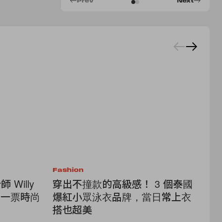
Prev
Next
Fashion
Fa
 Willy
穿出不撞款的高級感！ 3 個泰國
不
，讓一票時尚
爆紅小眾泳衣品牌，當日常上衣
雅
搭也超美
你