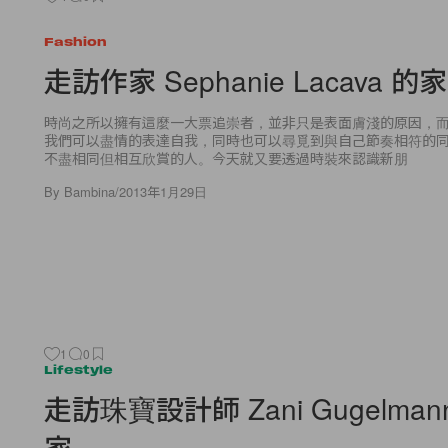
Fashion
走訪作家 Sephanie Lacava 的家
時尚之所以擁有這麼一大票追崇者，並非只是表面膚淺的原因，
我們可以盡情的表達自我，同時也可以尋覓到與自己節奏相符的
不盡相同但相互欣賞的人。今天就又要透過時裝來認識新朋
By
Bambina
/
2013年1月29日
1
0
Lifestyle
走訪珠寶設計師 Zani Gugelma
家