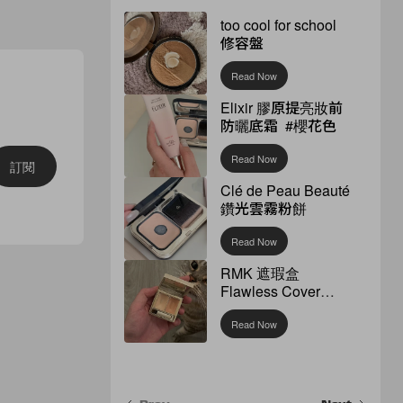
too cool for school
修容盤
Read Now
Elixir 膠原提亮妝前
防曬底霜 #櫻花色
Read Now
訂閱
Clé de Peau Beauté
鑽光雲霧粉餅
Read Now
RMK 遮瑕盒
Flawless Cover
Concealer
Read Now