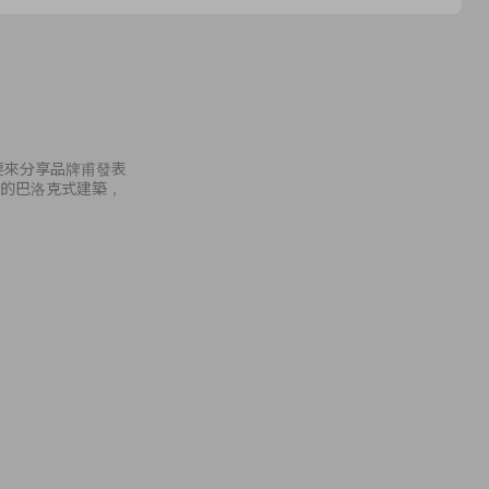
就要來分享品牌甫發表
麗的巴洛克式建築，