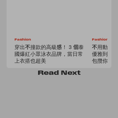
Fashion
Fashion
穿出不撞款的高級感！ 3 個泰
不用動腦
國爆紅小眾泳衣品牌，當日常
優雅到街
上衣搭也超美
包攬你一
Read
Next