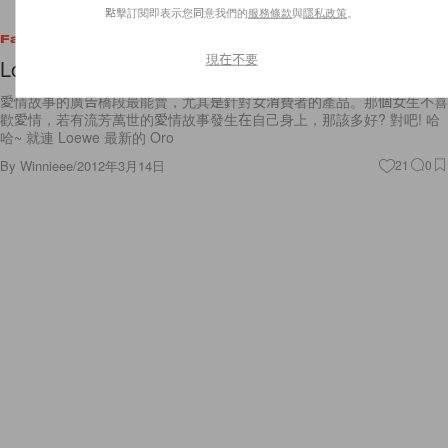
點擊訂閱即表示您同意我們的
服務條款
與
隱私政策
。
Fashion
現在不要
Loewe New ORO Collection
愛情故事的廣告橋段最能賣，尤其是針對女消費者的產品。那個女生不喜
歡愛情，若有流芳萬世的愛情故事發生在自己身上，那該多好? 對吧! 哈
哈~ 就連 Loewe 最新的 Oro
By
Winnieee
/
2012年3月14日
21
0