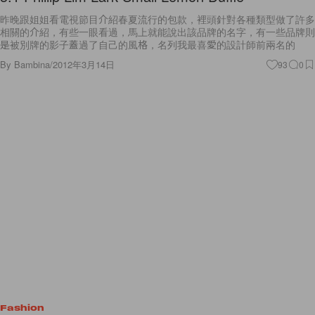
昨晚跟姐姐看電視節目介紹春夏流行的包款，裡頭針對各種類型做了許多
相關的介紹，有些一眼看過，馬上就能說出該品牌的名字，有一些品牌則
是被別牌的影子蓋過了自己的風格，名列我最喜愛的設計師前兩名的
By
Bambina
/
2012年3月14日
93
0
Fashion