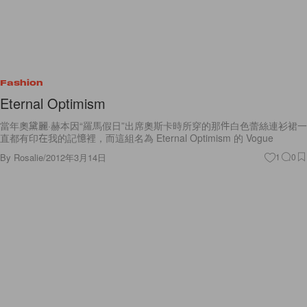
Fashion
Eternal Optimism
當年奧黛麗·赫本因“羅馬假日”出席奧斯卡時所穿的那件白色蕾絲連衫裙一
直都有印在我的記憶裡，而這組名為 Eternal Optimism 的 Vogue
By
Rosalie
/
2012年3月14日
1
0