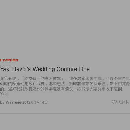
Fashion
Yaki Ravid's Wedding Couture Line
廣告有說，「給女孩一個家叫做嫁」。還在思索未來的我，已經不會將年
幻時的結婚幻想放在心裡，那些想法，對即將畢業的我來說，是不切實際
的。還好我對欣賞婚紗的興趣還沒有消失，亦能跟大家分享以下這個
Yaki
By
Winnieee
/
2012年3月14日
6
0