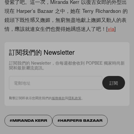
發紫了吧。這一次，Miranda Kerr 以復古女郎的外型出
現在 Harper’s Bazaar 之中，她在 Terry Richardson 的
鏡頭下既性感又嫵媚，無窮無盡地獻上嫵媚又動人的表
情，應該就連女生們也覺得她誘惑迷人了吧！[
via
]
訂閱我們的 Newsletter
訂閱我們的 Newsletter，你每週都會收到 POPBEE 獨家時尚新
聞和最新潮流資訊。
訂閱
點擊訂閱即表示您同意我們的
服務條款
與
隱私政策
。
MIRANDA KERR
HARPERS BAZAAR