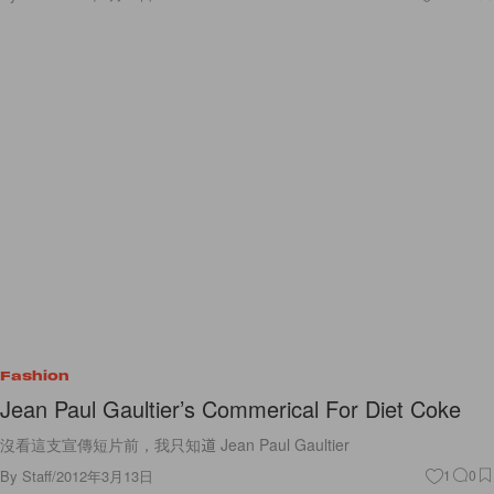
Fashion
Jean Paul Gaultier’s Commerical For Diet Coke
沒看這支宣傳短片前，我只知道 Jean Paul Gaultier
By
Staff
/
2012年3月13日
1
0