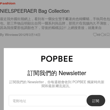
Fashion
NIELSPEERAER Bag Collection
最近我外國街拍網上，看到有一個女生雙手戴著肉色蝴蝶結，手執同色包
包。那三件物品明顯出自同一個系列與品牌，那照片在我腦內久不消散，
因為我很愛那低調顏色下，背後的結構設計! 上網搜查後，就是來自
By
Winnieee
/
2012年3月14日
49
0
訂閱我們的 Newsletter
訂閱我們的 Newsletter，你每週都會收到 POPBEE 獨家時尚新
聞和最新潮流資訊。
訂閱