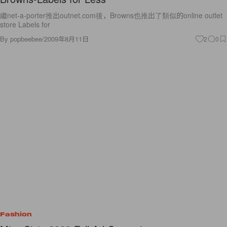
繼net-a-porter推出outnet.com後，Browns也推出了類似的online outlet
store Labels for
By
popbeebee
/
2009年8月11日
2
0
Fashion