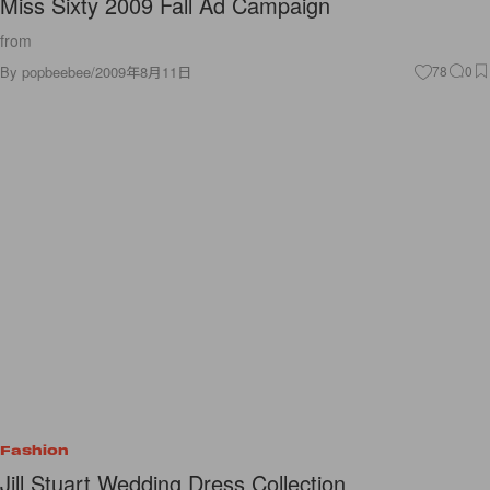
Miss Sixty 2009 Fall Ad Campaign
from
By
popbeebee
/
2009年8月11日
78
0
Fashion
Jill Stuart Wedding Dress Collection