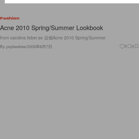
Fashion
Acne 2010 Spring/Summer Lookbook
from caroline.feber.se 這個Acne 2010 Spring/Summer
By
popbeebee
/
2009年8月7日
5
0