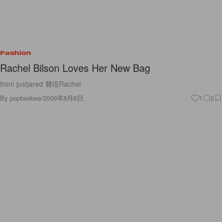
Fashion
Rachel Bilson Loves Her New Bag
from justjared 發現Rachel
By
popbeebee
/
2009年8月6日
1
0