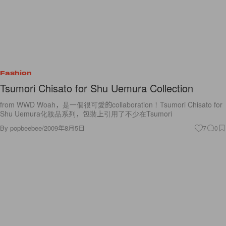
Fashion
Tsumori Chisato for Shu Uemura Collection
from WWD Woah，是一個很可愛的collaboration！Tsumori Chisato for
Shu Uemura化妝品系列，包裝上引用了不少在Tsumori
By
popbeebee
/
2009年8月5日
7
0