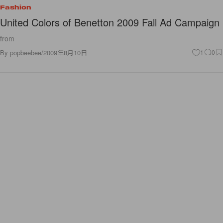
Fashion
United Colors of Benetton 2009 Fall Ad Campaign
from
By
popbeebee
/
2009年8月10日
1
0