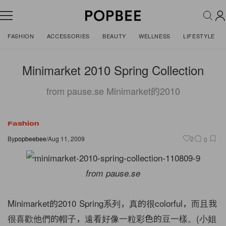
FASHION
ACCESSORIES
BEAUTY
WELLNESS
LIFESTYLE
Minimarket 2010 Spring Collection
from pause.se Minimarket的2010
Fashion
By
popbeebee
/
Aug 11, 2009
2
0
from pause.se
Minimarket的2010 Spring系列，真的很colorful，而且我
很喜歡他們的帽子，遠看好像一粒彩色的豆一樣。(小姐