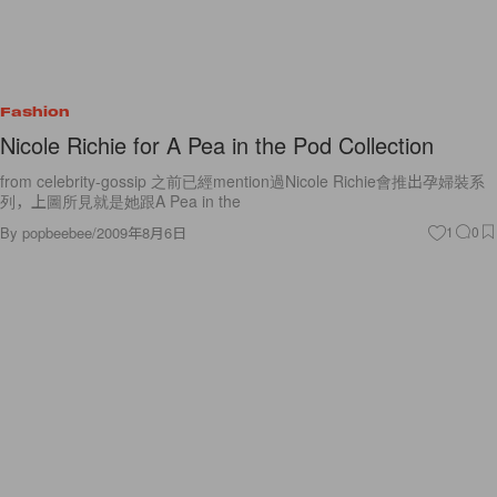
Fashion
Nicole Richie for A Pea in the Pod Collection
from celebrity-gossip 之前已經mention過Nicole Richie會推出孕婦裝系
列，上圖所見就是她跟A Pea in the
By
popbeebee
/
2009年8月6日
1
0