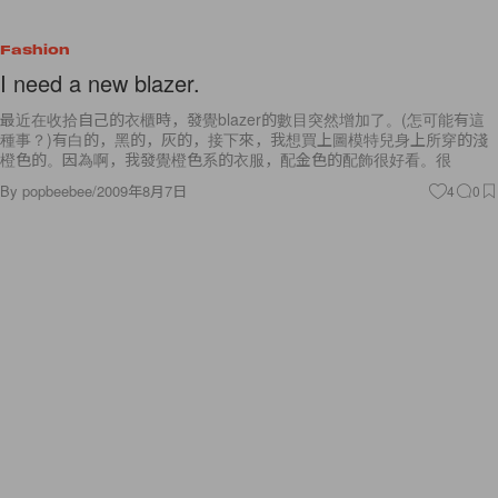
Fashion
I need a new blazer.
最近在收拾自己的衣櫃時，發覺blazer的數目突然增加了。(怎可能有這
種事？)有白的，黑的，灰的，接下來，我想買上圖模特兒身上所穿的淺
橙色的。因為啊，我發覺橙色系的衣服，配金色的配飾很好看。很
By
popbeebee
/
2009年8月7日
4
0