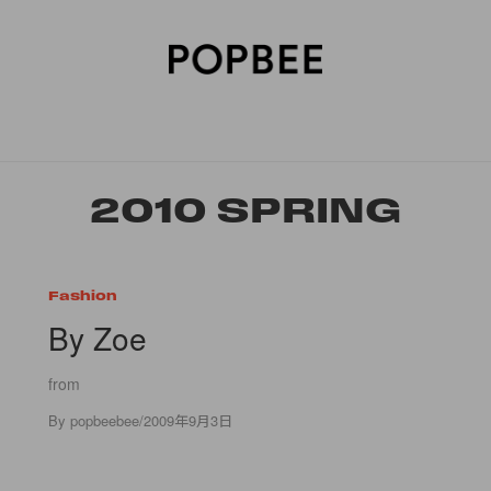
SORIES
BEAUTY
WELLNESS
LIFESTYLE
CELEBRITIES
V
2010 SPRING
Fashion
By Zoe
from
By
popbeebee
/
2009年9月3日