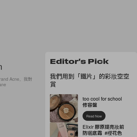
Editor's Pick
n
我們用到「鐵片」的彩妝空空
Brand Acne。我對
賞
ne
too cool for school
修容盤
Read Now
Elixir 膠原提亮妝前
防曬底霜 #櫻花色