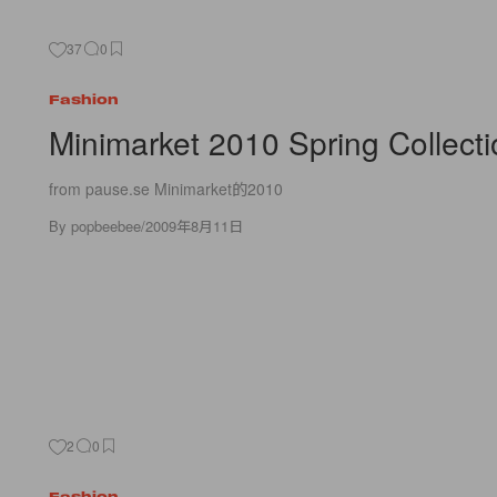
37
0
Fashion
Minimarket 2010 Spring Collecti
from pause.se Minimarket的2010
By
popbeebee
/
2009年8月11日
2
0
Fashion