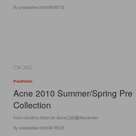
By
popbeebee
/
2009年8月7日
5
0
Fashion
Acne 2010 Summer/Spring Pre
Collection
from caroline.feber.se Acne已經繼Alexander
By
popbeebee
/
2009年7月2日