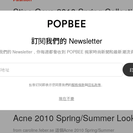
Stine Goya 2010 Spring Collect
在Copenhagen Fashion Week的網頁上找到這個名為Stine 
2010
訂閱我們的 Newsletter
By
popbeebee
/
2009年8月10日
我們的 Newsletter，你每週都會收到 POPBEE 獨家時尚新聞和最新潮流
點擊訂閱即表示您同意我們的
服務條款
與
隱私政策
。
153
0
現在不要
Fashion
Acne 2010 Spring/Summer Loo
from caroline.feber.se 這個Acne 2010 Spring/Summer