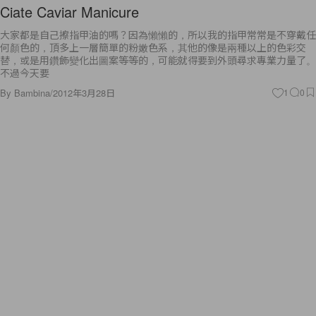
Ciate Caviar Manicure
大家都是自己擦指甲油的嗎？因為懶懶的，所以我的指甲常常是不穿戴任
何顏色的，頂多上一層簡單的粉嫩色系，其他的像是兩種以上的色彩交
替，或是用鑽飾變化出圖案等等的，可能就得要到外頭尋求專業力量了。
不過今天要
By
Bambina
/
2012年3月28日
1
0