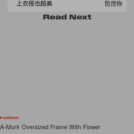
上衣搭也超美
包攬你一
Read
Next
Fashion
A-Morir Oversized Frame With Flower