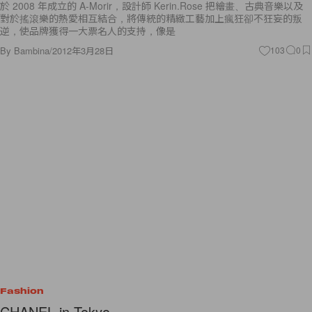
於 2008 年成立的 A-Morir，設計師 Kerin.Rose 把繪畫、古典音樂以及
對於搖滾樂的熱愛相互結合，將傳統的精緻工藝加上瘋狂卻不狂妄的叛
逆，使品牌獲得一大票名人的支持，像是
By
Bambina
/
2012年3月28日
103
0
Fashion
CHANEL in Tokyo