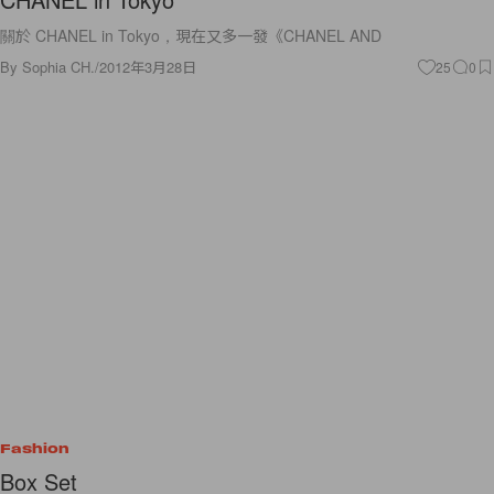
關於 CHANEL in Tokyo，現在又多一發《CHANEL AND
By
Sophia CH.
/
2012年3月28日
25
0
Fashion
Box Set