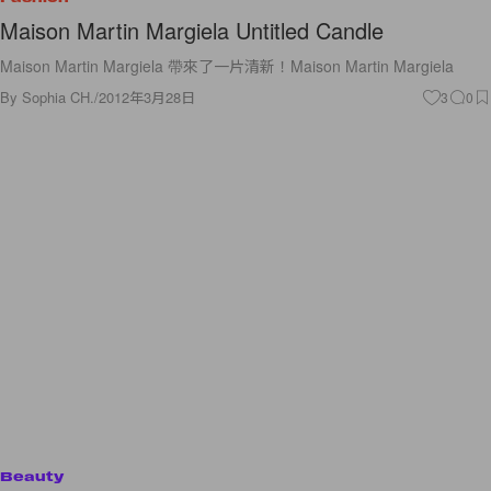
Maison Martin Margiela Untitled Candle
Maison Martin Margiela 帶來了一片清新！Maison Martin Margiela
By
Sophia CH.
/
2012年3月28日
3
0
Beauty