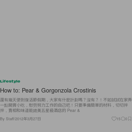
Lifestyle
How to: Pear & Gorgonzola Crostinis
還有幾天便到復活節假期，大家有什麼計劃嗎？沒有？！不如試試在家弄
一點開胃小吃，慰勞努力工作的自己吧！只要準備簡單的材料，切切拌
拌，賣相和味道能媲美五星級酒店的 Pear &
By
Staff
/
2012年3月27日
15
0