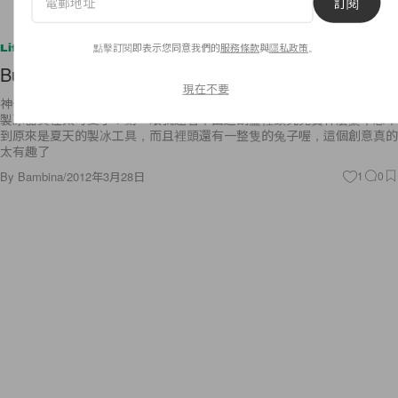
訂閱
點擊訂閱即表示您同意我們的
服務條款
與
隱私政策
。
Lifestyle
Bunny Popsicles
現在不要
神奇魔法變變變！嘩啦～看我從一頂禮帽中便出一隻小兔子！哈哈，這個
製冰器實在太可愛了！第一眼我還看不出這葫蘆裡頭究竟賣什麼藥，想不
到原來是夏天的製冰工具，而且裡頭還有一整隻的兔子喔，這個創意真的
太有趣了
By
Bambina
/
2012年3月28日
1
0