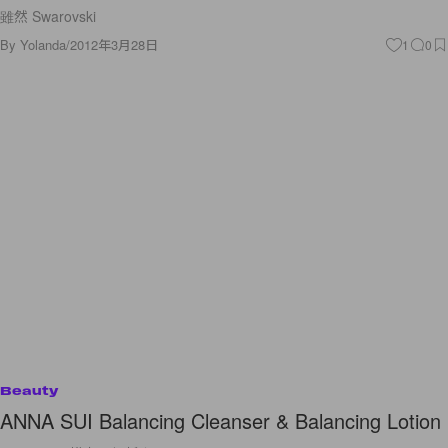
雖然 Swarovski
By
Yolanda
/
2012年3月28日
1
0
Beauty
ANNA SUI Balancing Cleanser & Balancing Lotion