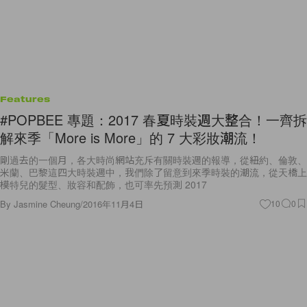
Features
#POPBEE 專題：2017 春夏時裝週大整合！一齊拆
解來季「More is More」的 7 大彩妝潮流！
剛過去的一個月，各大時尚網站充斥有關時裝週的報導，從紐約、倫敦、
米蘭、巴黎這四大時裝週中，我們除了留意到來季時裝的潮流，從天橋上
模特兒的髮型、妝容和配飾，也可率先預測 2017
By
Jasmine Cheung
/
2016年11月4日
10
0