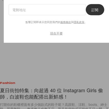
訂閱
點擊訂閱即表示您同意我們的
服務條款
與
隱私政策
。
現在不要
Fashion
夏日街拍特集：向超過 40 位 Instagram Girls 偷
師，白波鞋也能配搭出新鮮感！
打開你的鞋櫃裡面有多少個款式的鞋子呢？高跟鞋、涼鞋、boots、紳士
鞋、芭蕾舞鞋⋯⋯數來數去也數不完，而且每個款式可能也不只一雙，不
過說到當中你最常穿的那雙大概是是白波鞋吧？對嗎？白波鞋是時尚界裡