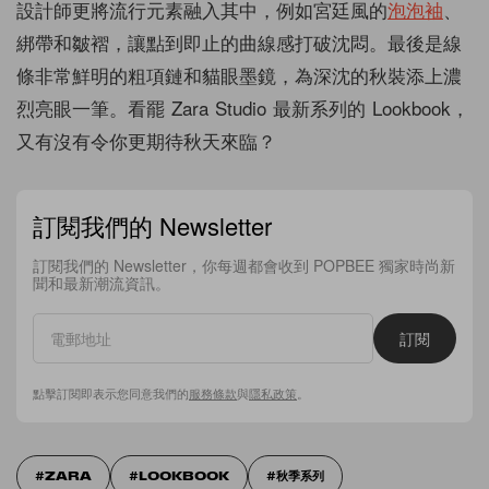
設計師更將流行元素融入其中，例如宮廷風的
泡泡袖
、
綁帶和皺褶，讓點到即止的曲線感打破沈悶。最後是線
條非常鮮明的粗項鏈和貓眼墨鏡，為深沈的秋裝添上濃
烈亮眼一筆。看罷 Zara Studio 最新系列的 Lookbook，
又有沒有令你更期待秋天來臨？
訂閱我們的 Newsletter
訂閱我們的 Newsletter，你每週都會收到 POPBEE 獨家時尚新
聞和最新潮流資訊。
訂閱
點擊訂閱即表示您同意我們的
服務條款
與
隱私政策
。
ZARA
LOOKBOOK
秋季系列