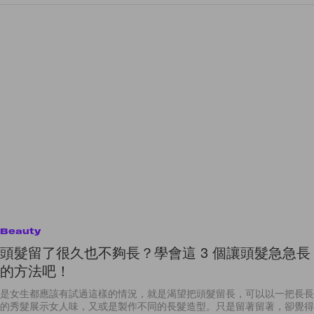
Beauty
頭髮留了很久也不夠長？學會這 3 個讓頭髮急急長
的方法吧！
是女生都應該有試過這樣的情況，就是渴望把頭髮留長，可以以一把長長
的秀髮展示女人味，又或是製作不同的長髮造型。只是留著留著，卻覺得
日子過得特別慢，頭髮好像怎樣也未夠自己想要的長度。到底有什麼方
法，才可以