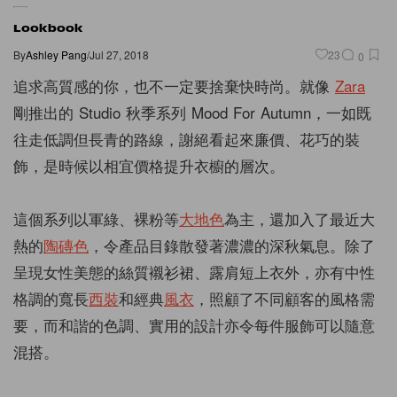
Lookbook
By
Ashley Pang
/
Jul 27, 2018
23
0
追求高質感的你，也不一定要捨棄快時尚。就像
Zara
剛推出的 Studio 秋季系列 Mood For Autumn，一如既
往走低調但長青的路線，謝絕看起來廉價、花巧的裝
飾，是時候以相宜價格提升衣櫥的層次。
這個系列以軍綠、裸粉等
大地色
為主，還加入了最近大
熱的
陶磚色
，令產品目錄散發著濃濃的深秋氣息。除了
呈現女性美態的絲質襯衫裙、露肩短上衣外，亦有中性
格調的寬長
西裝
和經典
風衣
，照顧了不同顧客的風格需
要，而和諧的色調、實用的設計亦令每件服飾可以隨意
混搭。