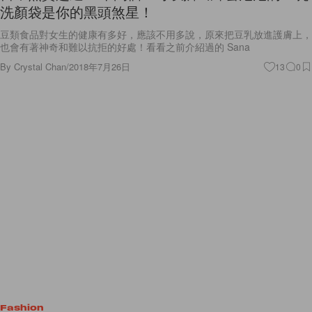
豆類食品對女生的健康有多好，應該不用多說，原來把豆乳放進護膚上，
也會有著神奇和難以抗拒的好處！看看之前介紹過的 Sana
By
Crystal Chan
/
2018年7月26日
13
0
Fashion
時髦街頭定番：追蹤這位日本東京潮妹，她將「穿