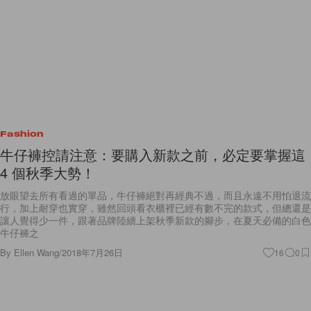
Fashion
牛仔褲控請注意：要購入新款之前，必定要掌握這
4 個秋季大勢！
放眼望去所有看過的單品，牛仔褲絕對再經典不過，而且永遠不用怕退流
行，加上耐穿也實穿，雖然回頭看衣櫃裡已經有數不完的款式，但總還是
讓人覺得少一件，跟著品牌陸續上架秋季新款的腳步，在夏天必備的白色
牛仔褲之
By
Ellen Wang
/
2018年7月26日
16
0