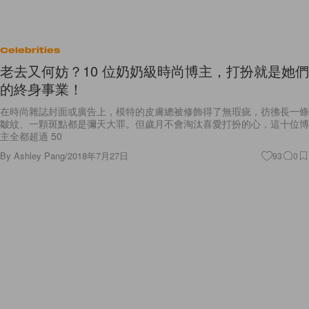
Celebrities
老去又何妨？10 位奶奶級時尚博主，打扮就是她們
的終身事業！
在時尚雜誌封面或廣告上，模特的皮膚總被修飾得了無瑕疵，彷彿長一條
皺紋、一顆斑點都是彌天大罪。但歲月不會淘汰喜愛打扮的心，這十位博
主全都超過 50
By
Ashley Pang
/
2018年7月27日
93
0