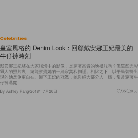
Celebrities
皇室風格的 Denim Look：回顧戴安娜王妃最美的
牛仔褲時刻
戴安娜王妃烙在大家腦海中的影像，是穿著高貴的晚禮服嗎？但這些光彩
懾人的照片裏，總能察覺她的一絲寂寞和拘謹。相比之下，以平民裝扮出
現的她反倒更自在。卸下王妃的冠冕，她與絕大部分人一樣，常常穿著牛
仔褲邁開
By
Ashley Pang
/
2018年7月26日
35
0