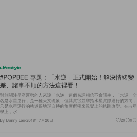
Lifestyle
#POPBEE 專題：「水逆」正式開始！解決情緒變
差、諸事不順的方法這裡看！
對於關注星座運勢的人來說「水逆」這個名詞相信不會陌生，「水逆」全
名是水星逆行，是一種天文現象，但其實它並非指水星實際運行的方向，
只是水星運行的軌道跟地球自轉的角度所帶來視覺上的軌跡改變。在占星
學上，水
By
Bunny Lau
/
2018年7月26日
20
0