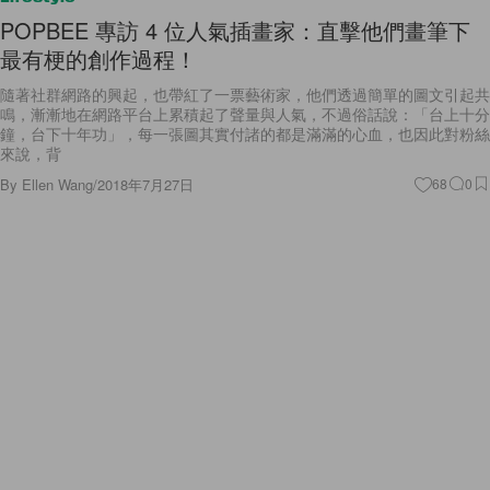
POPBEE 專訪 4 位人氣插畫家：直擊他們畫筆下
最有梗的創作過程！
隨著社群網路的興起，也帶紅了一票藝術家，他們透過簡單的圖文引起共
鳴，漸漸地在網路平台上累積起了聲量與人氣，不過俗話說：「台上十分
鐘，台下十年功」，每一張圖其實付諸的都是滿滿的心血，也因此對粉絲
來說，背
By
Ellen Wang
/
2018年7月27日
68
0