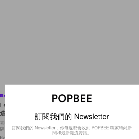
Beauty
Les Merveilleuses LADURÉE 又有新胭脂推出！打
造持久自然的胭脂妝容就靠它了！
訂閱我們的 Newsletter
喜歡用胭脂的女生，相信必定知道 Les Merveilleuses LADURÉE 這個品
牌，他們家的花瓣胭脂絕對是俘虜每個少女心的武器！繼之前品牌推出 6
訂閱我們的 Newsletter，你每週都會收到 POPBEE 獨家時尚新
By
Crystal Chan
/
2018年7月26日
22
0
聞和最新潮流資訊。