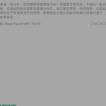
身為一個女生，我們都希望婚禮當天的一切都要非常完美，不能出一點差
錯，從婚紗到妝容都要是最適合自己、自己最想要的，包括指彩。但是如
果你在平常就有美甲的習慣，那麼想必大部分的款式你都已經嘗試過了，
如果你是
By
Albee Kao
/
2018年7月27日
13
0
Lifestyle