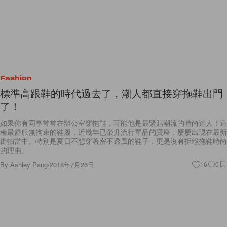
Fashion
標準高跟鞋的時代過去了，潮人都直接穿拖鞋出門
了！
如果你有同事常常在辦公室穿拖鞋，可能他是最緊貼潮流的時尚達人！這
種最舒服無拘束的鞋履，近幾年已榮升流行單品的寶座，屢屢出現在最新
街拍當中。特別是夏日不想穿著密不透風的鞋子，更是沒有拒絕拖鞋時尚
的理由。
By
Ashley Pang
/
2018年7月26日
16
0