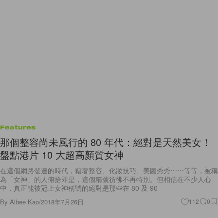
Features
那個整容尚未風行的 80 年代：絕對是天然美女！
盤點港片 10 大超高顏質女神
在這個網路發達的時代，藉著整容、化妝技巧、美圖秀秀⋯⋯等等，被稱
為「女神」的人俯拾即是，這個稱號彷彿不再特別。但相信在不少人心
中，真正能被冠上女神稱號的絕對是那些在 80 及 90
By
Albee Kao
/
2018年7月26日
112
0