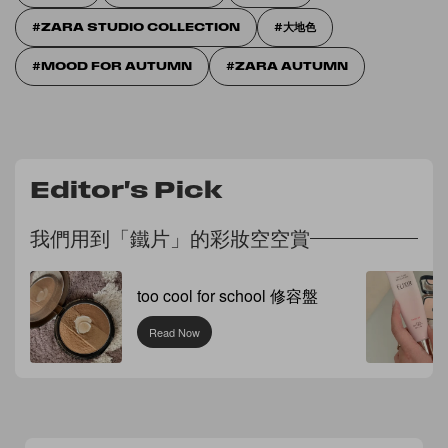
ZARA STUDIO COLLECTION
大地色
MOOD FOR AUTUMN
ZARA AUTUMN
Editor's Pick
我們用到「鐵片」的彩妝空空賞
too cool for school 修容盤
Read Now