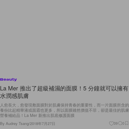
Beauty
La Mer 推出了超級補濕的面膜！5 分鐘就可以擁有
水潤感肌膚
人愈長大，愈發現敷面膜對於肌膚保持青春的重要性，而一片面膜所含的
養份比起精華液或面霜也更多，所以面膜雖然價值不菲，卻是最佳的肌膚
營養補給品！La Mer 新推出肌底修護面膜
By
Audrey Tsang
/
2018年7月27日
39
0