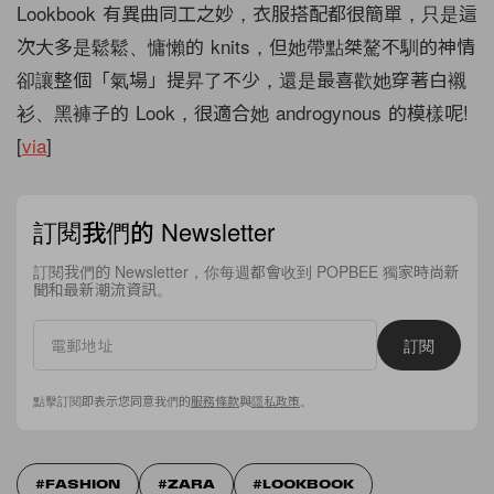
Lookbook 有異曲同工之妙，衣服搭配都很簡單，只是這
次大多是鬆鬆、慵懶的 knits，但她帶點桀驁不馴的神情
卻讓整個「氣場」提昇了不少，還是最喜歡她穿著白襯
衫、黑褲子的 Look，很適合她 androgynous 的模樣呢!
[
via
]
訂閱我們的 Newsletter
訂閱我們的 Newsletter，你每週都會收到 POPBEE 獨家時尚新
聞和最新潮流資訊。
訂閱
點擊訂閱即表示您同意我們的
服務條款
與
隱私政策
。
FASHION
ZARA
LOOKBOOK