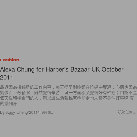
Fashion
Alexa Chung for Harper’s Bazaar UK October
2011
最近因為接觸新的工作內容，每天從早到晚都在忙碌中度過，心情也因為
緊張而不敢鬆懈，雖然覺得辛苦，可一方面卻又覺得好有幹勁；自認不是
個天性積極奮鬥的人，所以讓生活強推著往前走也未嘗不是件好事啊!真
的感到身
By
Aggy Cheng
/
2011年9月6日
2
0