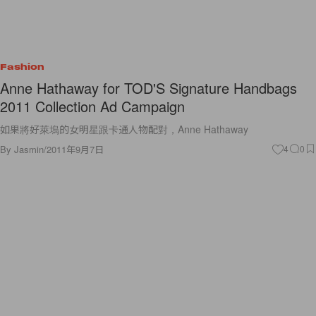
Fashion
Anne Hathaway for TOD'S Signature Handbags
2011 Collection Ad Campaign
如果將好萊塢的女明星跟卡通人物配對，Anne Hathaway
By
Jasmin
/
2011年9月7日
4
0