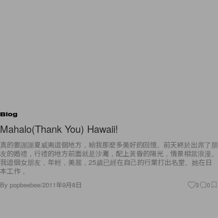
Blog
Mahalo(Thank You) Hawaii!
真的要謝謝夏威夷這個地方，給我那麼多美好的回憶。前天終於出席了朋
友的婚禮，行禮的地方前面就是沙灘，配上黃昏的陽光，情景相當浪漫。
我這個女朋友，年輕，美麗，25歲已經在自己的行業打出名堂。她在日
本工作，
By
popbeebee
/
2011年9月8日
3
0