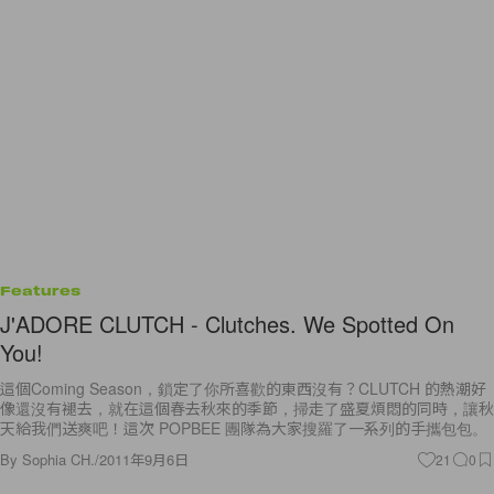
Features
J'ADORE CLUTCH - Clutches. We Spotted On
You!
這個Coming Season，鎖定了你所喜歡的東西沒有？CLUTCH 的熱潮好
像還沒有褪去，就在這個春去秋來的季節，掃走了盛夏煩悶的同時，讓秋
天給我們送爽吧！這次 POPBEE 團隊為大家搜羅了一系列的手攜包包。
By
Sophia CH.
/
2011年9月6日
21
0