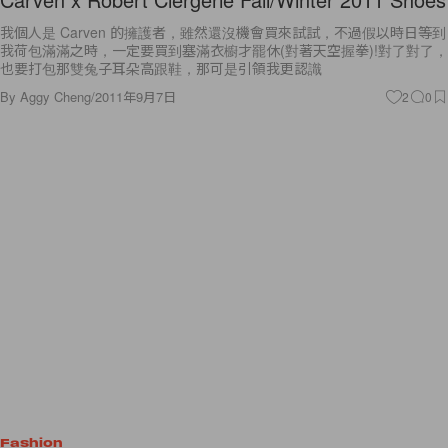
我個人是 Carven 的擁護者，雖然還沒機會買來試試，不過假以時日等到
我荷包滿滿之時，一定要買到塞滿衣櫥才罷休(對著天空握拳)!對了對了，
也要打包那雙兔子耳朵高跟鞋，那可是引領我更認識
By
Aggy Cheng
/
2011年9月7日
2
0
Fashion