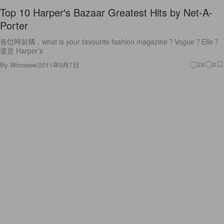
Top 10 Harper's Bazaar Greatest Hits by Net-A-
Porter
各位時裝精，what is your favourite fashion magazine？Vogue？Elle？
還是 Harper’s
By
Winnieee
/
2011年9月7日
24
0