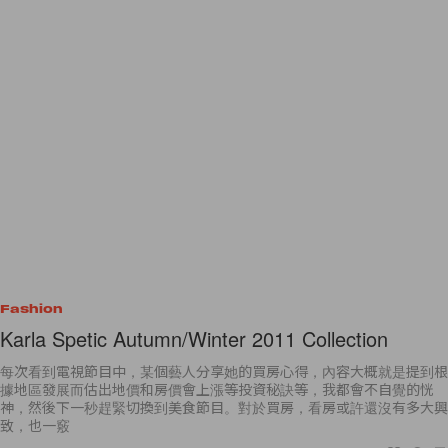
Fashion
Karla Spetic Autumn/Winter 2011 Collection
每次看到電視節目中，某個藝人分享她的買房心得，內容大概就是提到根
據地區發展而估出地價和房價會上漲等投資秘訣等，我都會不自覺的恍
神，然後下一秒趕緊切換到美食節目。對於買房，看房或許還沒有多大興
致，也一竅