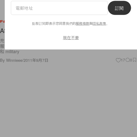
訂閱
Fashion
點擊訂閱即表示您同意我們的
服務條款
與
隱私政策
。
ASOS Gone Native
現在不要
充滿南美荒野的感覺就是 ASOS 新季的 Style 囉！穿上這種風格的衣
服，一同到處探險吧！以豐富和衝擊力的圖案為主的系列，混合 denim
和 military
By
Winnieee
/
2011年9月7日
17
0