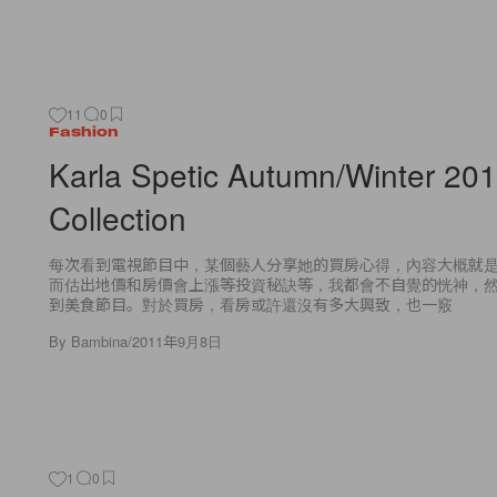
11
0
Fashion
Karla Spetic Autumn/Winter 20
Collection
每次看到電視節目中，某個藝人分享她的買房心得，內容大概就
而估出地價和房價會上漲等投資秘訣等，我都會不自覺的恍神，
到美食節目。對於買房，看房或許還沒有多大興致，也一竅
By
Bambina
/
2011年9月8日
1
0