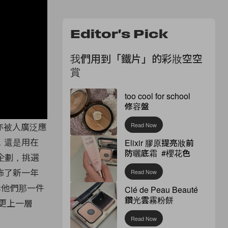
Editor's Pick
我們用到「鐵片」的彩妝空空
賞
too cool for school
修容盤
亦被人廣泛應
Read Now
，
還是用在
Elixir 膠原提亮妝前
防曬底霜 #櫻花色
e 的企劃，挑選
佈了新一年
Read Now
訴他們那一件
Clé de Peau Beauté
鑽光雲霧粉餅
更上一層
Read Now