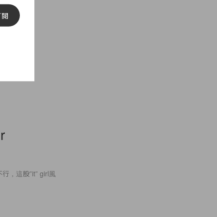
訂閱
r
，這股”it” girl風