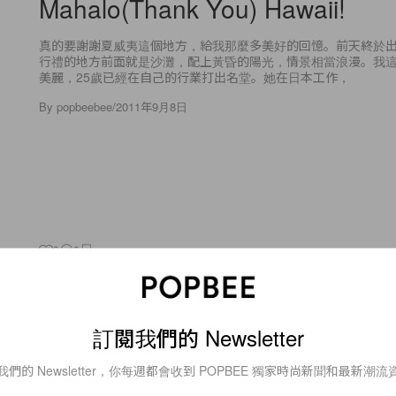
Mahalo(Thank You) Hawaii!
真的要謝謝夏威夷這個地方，給我那麼多美好的回憶。前天終於
行禮的地方前面就是沙灘，配上黃昏的陽光，情景相當浪漫。我
美麗，25歲已經在自己的行業打出名堂。她在日本工作，
By
popbeebee
/
2011年9月8日
3
0
Fashion
Oroton Icon Mini Clutch
訂閱我們的 Newsletter
看過 PB 為大家挑選今季最搶手的 clutch bag 專題後，有挑
我們的 Newsletter，你每週都會收到 POPBEE 獨家時尚新聞和最新潮流
澳洲品牌 Oroton 的 Icon Mini Clutch 能吸引到你的注意？備有六