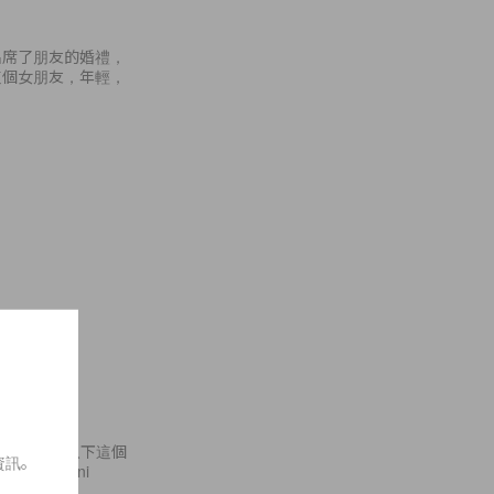
出席了朋友的婚禮，
這個女朋友，年輕，
到心水嗎？還是以下這個
資訊。
色選擇的 mini