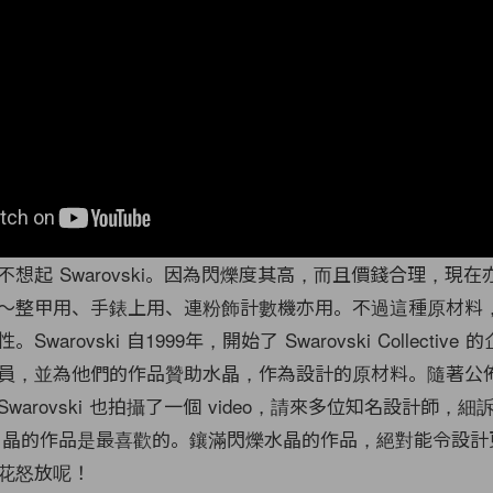
想起 Swarovski。因為閃爍度其高，
而且價錢合理，現在
～整甲用、
手錶上用、連粉飾計數機亦用。不過這種原材料
Swarovski 自1999年，
開始了 Swarovski Collectiv
員，
並為他們的作品贊助水晶，作為設計的原材料。
隨著公
Swarovski 也拍攝了一個 video，
請來多位知名設計師，
細
ki水 晶的作品是最喜歡的。
鑲滿閃爍水晶的作品，絕對能令設計
花怒放呢！