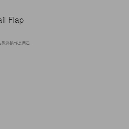
il Flap
，卻也覺得換作是自己，