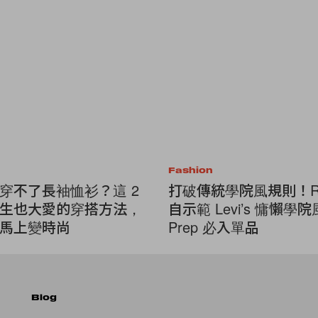
Fashion
穿不了長袖恤衫？這 2
打破傳統學院風規則！RO
生也大愛的穿搭方法，
自示範 Levi’s 慵懶學院風
馬上變時尚
Prep 必入單品
Blog