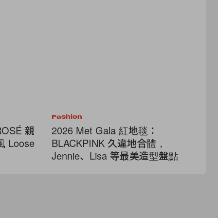
Fashion
Fa
SÉ 親
2026 Met Gala 紅地毯：
極
 Loose
BLACKPINK 久違地合體，
H&
Jennie、Lisa 等最美造型盤點
聯
級