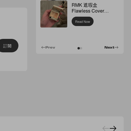
RMK 遮瑕盒
Flawless Cover
Concealer
Read Now
訂閱
Prev
Next