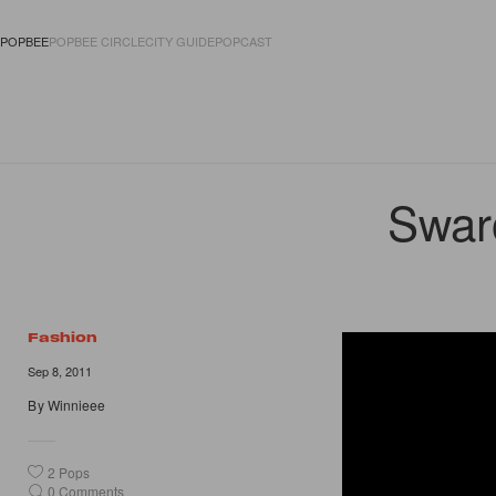
POPBEE
POPBEE CIRCLE
CITY GUIDE
POPCAST
FASHION
ACCES
Swaro
Fashion
Sep 8, 2011
By
Winnieee
2
Pops
0
Comments