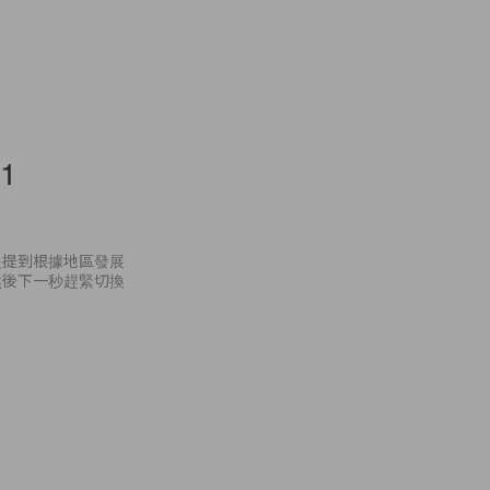
11
是提到根據地區發展
然後下一秒趕緊切換