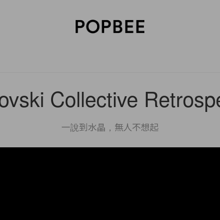
SORIES
BEAUTY
WELLNESS
LIFESTYLE
CELEBRITIES
V
vski Collective Retrosp
一說到水晶，無人不想起