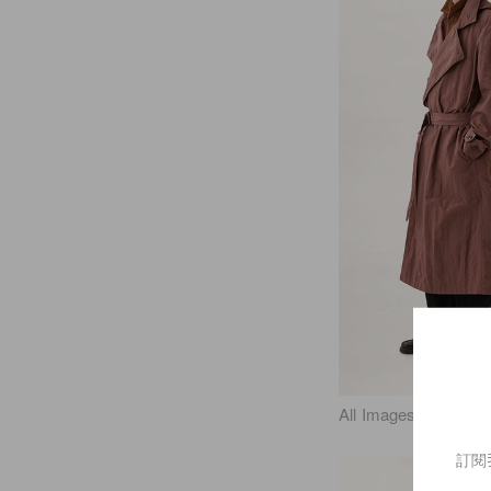
All Images from Lem
訂閱