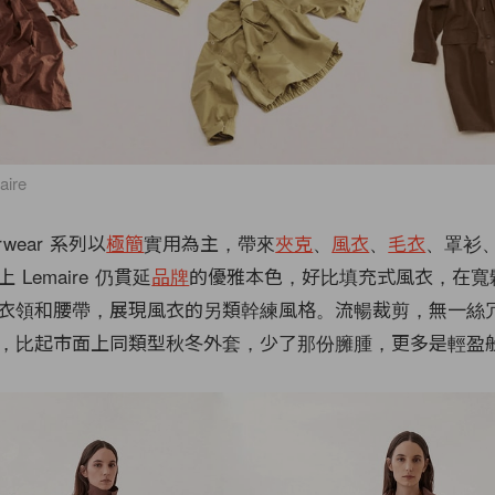
aire
rwear 系列以
極簡
實用為主，帶來
夾克
、
風衣
、
毛衣
、罩衫
Lemaire 仍貫延
品牌
的優雅本色，好比填充式風衣，在寬
衣領和腰帶，展現風衣的另類幹練風格。流暢裁剪，無一絲
，比起市面上同類型秋冬外套，少了那份臃腫，更多是輕盈