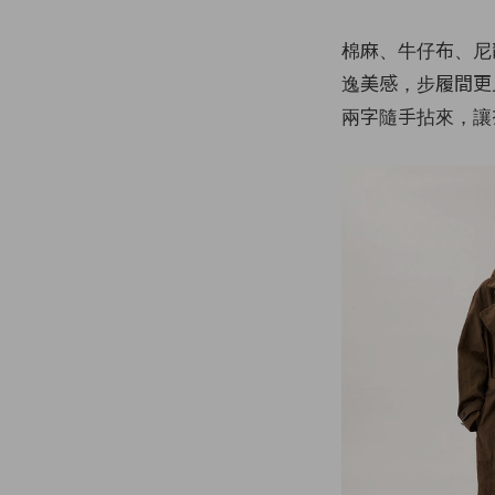
棉麻、牛仔布、尼
逸美感，步履間更
兩字隨手拈來，讓