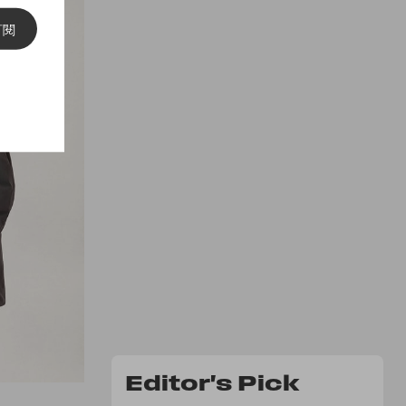
訂閱
Editor's Pick