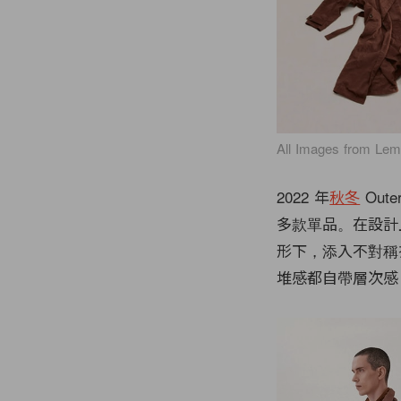
All Images from Lem
2022 年
秋冬
Oute
多款單品。在設計上 
形下，添入不對稱
堆感都自帶層次感