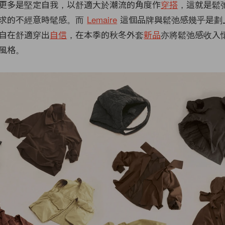
更多是堅定自我，以舒適大於潮流的角度作
穿搭
，這就是鬆
求的不經意時髦感。而
Lemaire
這個品牌與鬆弛感幾乎是劃
自在舒適穿出
自信
，在本季的秋冬外套
新品
亦將鬆弛感收入
風格。