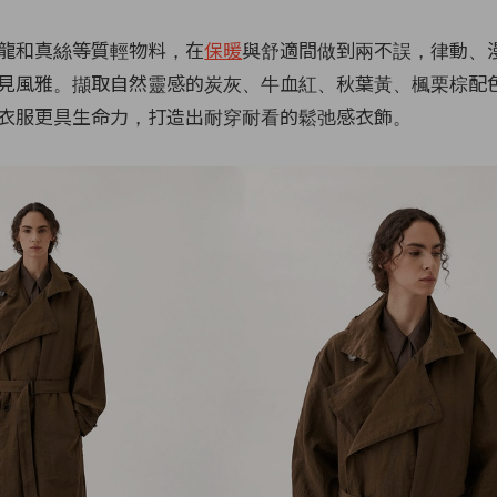
龍和真絲等質輕物料，在
保暖
與舒適間做到兩不誤，律動、
見風雅。擷取自然靈感的炭灰、牛血紅、秋葉黃、楓栗棕配
衣服更具生命力，打造出耐穿耐看的鬆弛感衣飾。