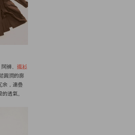
、闊褲、
襯衫
鬆圓潤的廓
冗余，連疊
般的透氣。