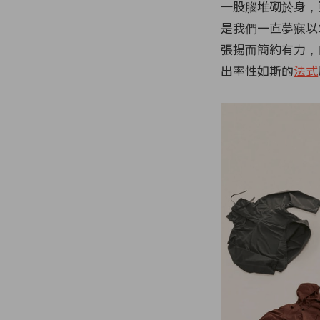
一股腦堆砌於身，
是我們一直夢寐以
張揚而簡約有力，
出率性如斯的
法式