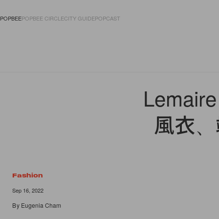
POPBEE
POPBEE CIRCLE
CITY GUIDE
POPCAST
FASHION
ACCES
Lemai
風衣、
Fashion
Sep 16, 2022
By
Eugenia Cham