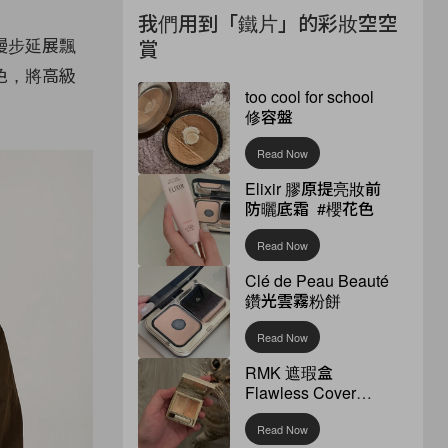
我們用到「鐵片」的彩妝空空
漫步延展飄
賞
色，將高級
too cool for school
修容盤
Read Now
Elixir 膠原提亮妝前
防曬底霜 #櫻花色
Read Now
Clé de Peau Beauté
鑽光雲霧粉餅
Read Now
RMK 遮瑕盒
Flawless Cover
Concealer
Read Now