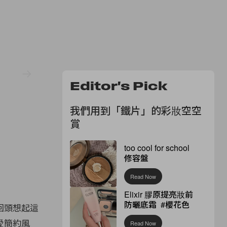
Editor's Pick
我們用到「鐵片」的彩妝空空
賞
too cool for school
修容盤
Read Now
Elixir 膠原提亮妝前
防曬底霜 #櫻花色
回頭想起這
愛簡約風
Read Now