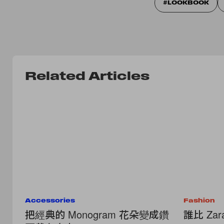
LOOKBOOK
Related Articles
Accessories
Fashion
把經典的 Monogram 花朵變成鑽
誰比 Zar