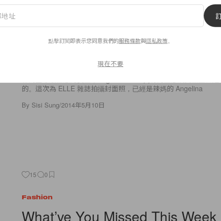
Fashion
Angelina Jolie in ‘Untamed Hear
點擊訂閱即表示您同意我們的
服務條款
與
隱私政策
。
Hedi Slimane
現在不要
作為全球最性感的女性，Angelina Jolie 獨有的性感氣質和五
的。這次為 ELLE 雜誌拍攝封面照，已經是辣媽的 Angelina
By
Sisi Sung
/
2014年5月10日
15
0
Fashion
What’ve You Missed This Week