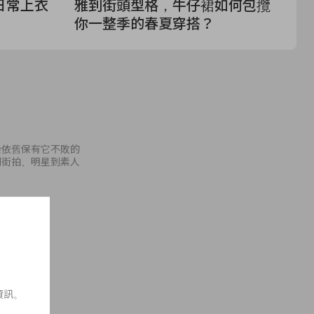
日常上衣
雅到街頭型格，牛仔裙如何包攬
台
你一整季的春夏穿搭？
C
染依舊保有它不敗的
到街拍、明星到素人
資訊。