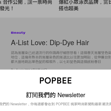
rria 合作公開，讓一票時尚
爆紅小眾泳衣品牌，當
發光！
搭也超美
Beauty
A-List Love: Dip-Dye Hair
認為漸層染已經退流行的你請再仔細想想看！這個春天漸層雙色
地位，這幾年熱夯的漸層染色的漸退比以往更加明顯，從伸展台
都大膽地跳出單色髮的框框外，以七彩髮色與這個繽紛春日
By
Anaïs
/
2014年5月10日
訂閱我們的 Newsletter
我們的 Newsletter，你每週都會收到 POPBEE 獨家時尚新聞和最新潮流
18
0