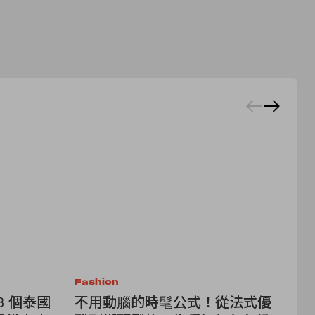
Fashion
Fa
3 個泰國
不用動腦的時髦公式！從法式優
Re