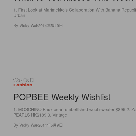
1. First Look at Marimekko’s Collaboration With Banana Republi
Urban
By
Vicky Wai
/
2014年5月9日
37
0
Fashion
POPBEE Weekly Wishlist
1. MOSCHINO Faux pearl-embellished wool sweater $895 2.
PEARLS HK$189 3. Vintage
By
Vicky Wai
/
2014年5月9日