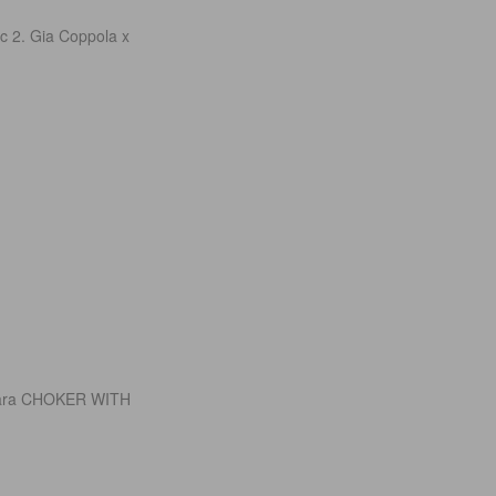
c 2. Gia Coppola x
 Zara CHOKER WITH