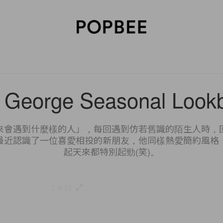
SORIES
BEAUTY
WELLNESS
LIFESTYLE
CELEBRITIES
V
 George Seasonal Look
來會遇到什麼樣的人」，每回遇到仿若舊識的陌生人時，
最近認識了一位喜愛相投的新朋友，他同樣熱愛簡約風格
起天來都特別起勁(笑)。
1 of 13