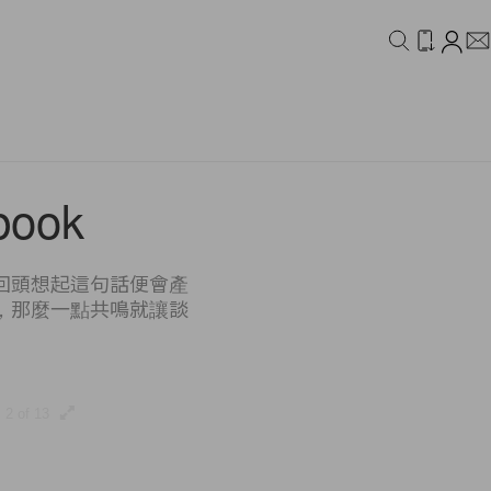
IDEO
CAMPAIGN
book
回頭想起這句話便會產
，那麼一點共鳴就讓談
2 of 13
3 of 13