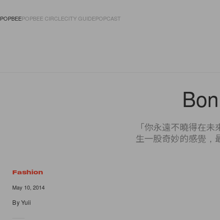
POPBEE
POPBEE CIRCLE
CITY GUIDE
POPCAST
FASHION
ACCES
Bon
「你永遠不曉得在未
生一股奇妙的感覺，
Fashion
13 of 13
May 10, 2014
By
Yuii