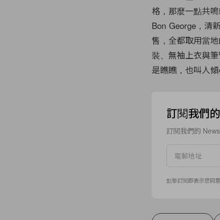
格，那麼一點共鳴就
Bon George
售，全都取用當地的
裝、無袖上衣與筆
是瞧瞧，也叫人傾
訂閱我們的 N
訂閱我們的 New
點擊訂閱即表示您同