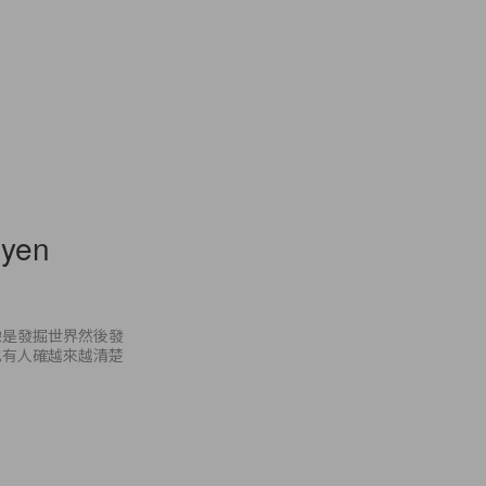
uyen
像是發掘世界然後發
也有人確越來越清楚