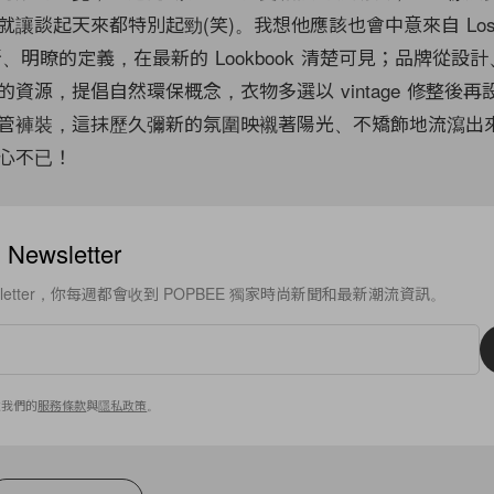
讓談起天來都特別起勁(笑)。我想他應該也會中意來自 Los An
，清新、明瞭的定義，在最新的 Lookbook 清楚可見；品牌從設
資源，提倡自然環保概念，衣物多選以 vintage 修整後
管褲裝，這抹歷久彌新的氛圍映襯著陽光、不矯飾地流瀉出
心不已！
ewsletter
sletter，你每週都會收到 POPBEE 獨家時尚新聞和最新潮流資訊。
意我們的
服務條款
與
隱私政策
。