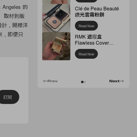
geles 的
Clé de Peau Beauté
鑽光雲霧粉餅
計、取材到販
再設計，開襟洋
Read Now
來，即便只
RMK 遮瑕盒
Flawless Cover
Concealer
Read Now
Prev
Next
訂閱