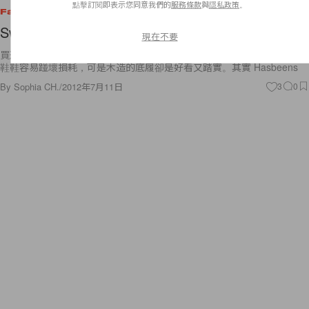
點擊訂閱即表示您同意我們的
服務條款
與
隱私政策
。
Fashion
Swedish Hasbeens Big Bowling Bag
現在不要
買過一對來自 Swedish 品牌 Hasbeens 的木履，雖然木履的壞處就是木
鞋鞋容易踫壞損耗，可是木造的底履卻是好看又踏實。其實 Hasbeens
By
Sophia CH.
/
2012年7月11日
3
0