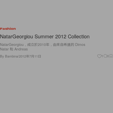
Fashion
NatarGeorgiou Summer 2012 Collection
NatarGeorgiou，成立於2010年，由來自希臘的 Dimos
Natar 和 Andreas
By
Bambina
/
2012年7月11日
1
0