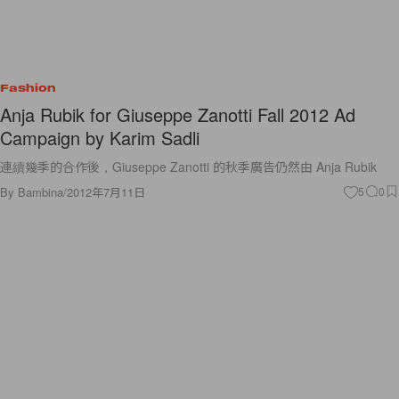
Fashion
Anja Rubik for Giuseppe Zanotti Fall 2012 Ad
Campaign by Karim Sadli
連續幾季的合作後，Giuseppe Zanotti 的秋季廣告仍然由 Anja Rubik
By
Bambina
/
2012年7月11日
5
0