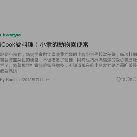
Lifestyle
iCook愛料理：小聿的動物園便當
記得小時候，媽媽常會做便當讓我們幾個小孩帶到學校當午餐，每次打開
裝著豐盛菜色的便當，不僅吃進了營養，同時也將媽媽滿滿的愛心裝進肚
裡了。隨著現代社會雙薪家庭增多，不知道現在的小朋友們是否還吃著裝
載著媽媽
By
Bambina
/
2012年7月11日
13
0