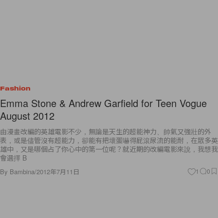
Fashion
Emma Stone & Andrew Garfield for Teen Vogue
August 2012
由漫畫改編的英雄電影不少，無論是天生的超能神力、帥氣又強壯的外
表，或是儘管沒有超能力，卻能有把壞蛋嚇得屁滾尿流的能耐，在眾多英
雄中，又是哪個占了你心中的第一位呢？就近期的改編電影來說，我想我
會選擇 B
By
Bambina
/
2012年7月11日
1
0