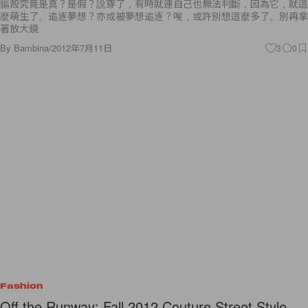
軀殼究竟是真？是假？說穿了，有時就連自己也無法判斷，因為它，就這
麼萌生了。追逐夢想？亦或被夢想追逐？唉，或許別想這麼多了。別再拿
著放大鏡
By
Bambina
/
2012年7月11日
3
0
Fashion
Off the Runway: Fall 2012 Couture Street Style