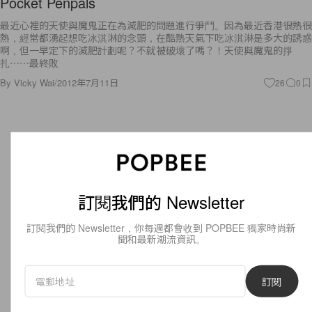
Pocket Penpals
最近心裡的天使與魔鬼正在為減肥的問題進行爭鬥。因為最近香港很熱很
熱，經常都湧起想吃冰淇淋的念頭，在酷熱天氣下吃冰淇淋是多大的誘惑
啊，但一早定下的減肥計劃呢？不就被破壞了嗎？！天使與魔鬼的掙
扎⋯⋯最終敗
By
Vicky Wai
/
2012年7月11日
26
0
訂閱我們的 Newsletter
訂閱我們的 Newsletter，你每週都會收到 POPBEE 獨家時尚新
聞和最新潮流資訊。
訂閱