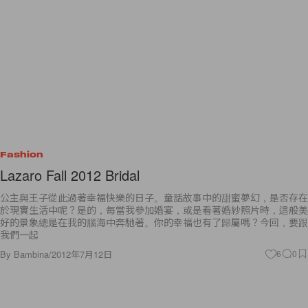
Fashion
Lazaro Fall 2012 Bridal
公主與王子從此過著幸福快樂的日子。童話故事中的甜蜜夢幻，是否存在
於現實生活中呢？是的，每當我參加婚宴，或是看著婚紗照片時，這般美
好的景象總是在我的腦海中奔馳著。你的幸福也有了歸屬嗎？今回，要跟
我們一起
By
Bambina
/
2012年7月12日
6
0