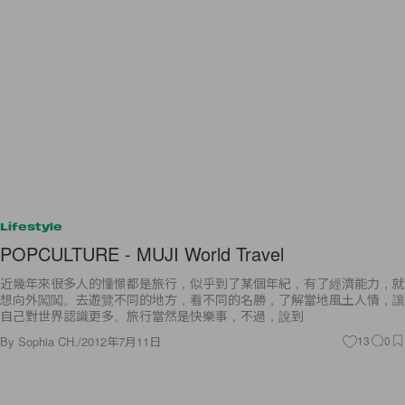
Lifestyle
POPCULTURE - MUJI World Travel
近幾年來很多人的憧憬都是旅行，似乎到了某個年紀，有了經濟能力，就
想向外闖闖。去遊覽不同的地方，看不同的名勝，了解當地風土人情，讓
自己對世界認識更多。旅行當然是快樂事，不過，說到
By
Sophia CH.
/
2012年7月11日
13
0