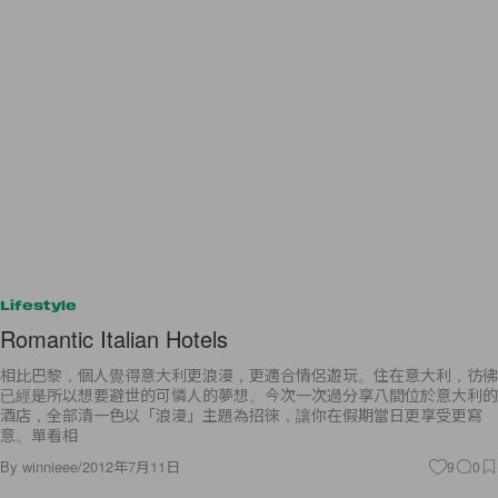
Lifestyle
Romantic Italian Hotels
相比巴黎，個人覺得意大利更浪漫，更適合情侶遊玩。住在意大利，彷彿
已經是所以想要避世的可憐人的夢想。今次一次過分享八間位於意大利的
酒店，全部清一色以「浪漫」主題為招徠，讓你在假期當日更享受更寫
意。單看相
By
winnieee
/
2012年7月11日
9
0