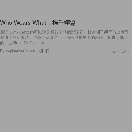
Who Wears What，楊千嬅篇
最近，碎花pattern可以說是橫行了整個潮流界。就連楊千嬅早前出席香
港迪士尼活動時，也急不及待穿上一條來迎接夏天的來臨。其實，她身上
的，是Stella McCartney
By
popbeebee
/
2008年5月3日
56
0