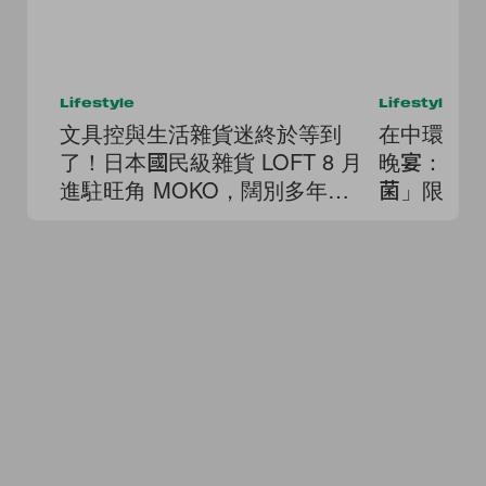
Lifestyle
Lifestyle
文具控與生活雜貨迷終於等到
在中環舊
了！日本國民級雜貨 LOFT 8 月
晚宴：卅
進駐旺角 MOKO，闊別多年重
菌」限定
返香港！
令人驚豔