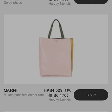
Derby shoes
Harvey Nichols
MARNI
HK$4,529（原
Museo panelled leather tote
價 $6,470）
Buy
Harvey Nichols