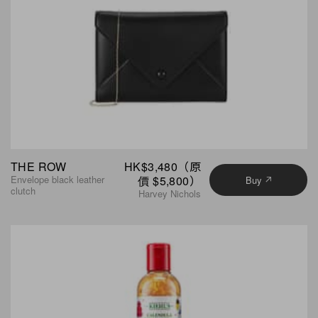
THE ROW
HK$3,480（原
Envelope black leather
價 $5,800）
Buy
clutch
Harvey Nichols