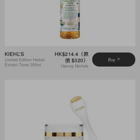
KIEHL’S
HK$214.4（原
Limited Edition Herbal-
價 $320）
Buy
Extract Toner 250ml
Harvey Nichols