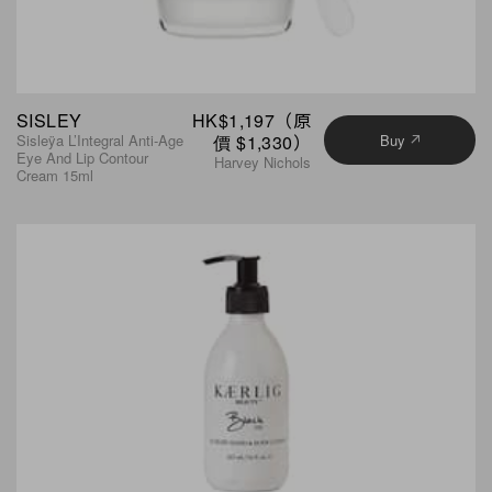
SISLEY
HK$1,197（原
Sisleÿa L’Integral Anti-Age
價 $1,330）
Buy
Eye And Lip Contour
Harvey Nichols
Cream 15ml