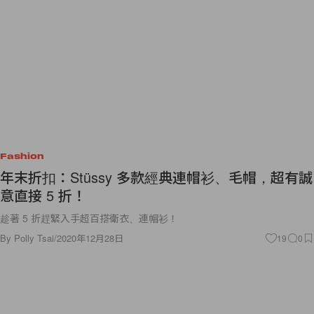
Fashion
年末折扣：Stüssy 多款經典連帽衫、毛帽，超有誠
意直接 5 折！
趁著 5 折趕緊入手超百搭衛衣、連帽衫！
By
Polly Tsai
/
2020年12月28日
19
0