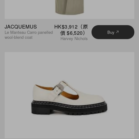
JACQUEMUS
HK$3,912（原
Le Manteau Carro panelled
價 $6,520）
Buy
wool-blend coat
Harvey Nichols