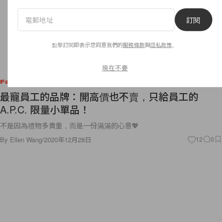
訂閱
點擊訂閱即表示您同意我們的
服務條款
與
隱私政策
。
現在不要
Fashion
最寵員工的品牌：開高價也不賣，只給員工的
A.P.C. 限量小單品！
不是因為禮物多貴重，而是一份滿滿的心意💖
By
Ellen Wang
/
2020年12月28日
12
0