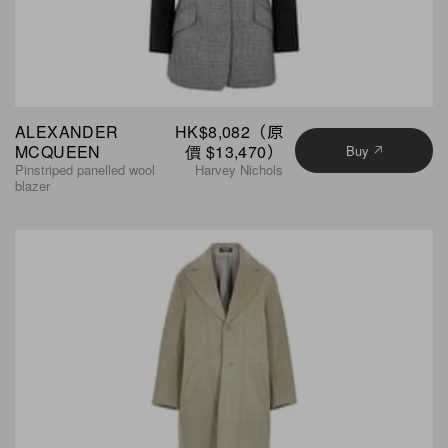
ALEXANDER
HK$8,082（原
MCQUEEN
價 $13,470）
Buy
Pinstriped panelled wool
Harvey Nichols
blazer