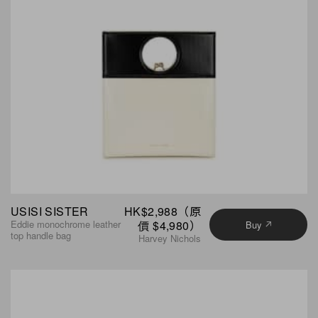
USISI SISTER
HK$2,988（原
Eddie monochrome leather
價 $4,980）
Buy
top handle bag
Harvey Nichols