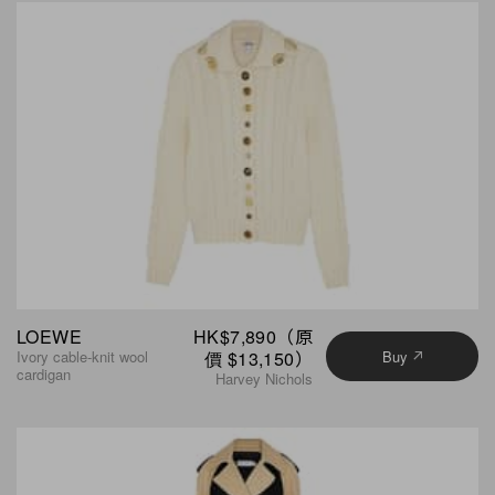
LOEWE
HK$7,890（原
Ivory cable-knit wool
價 $13,150）
Buy
cardigan
Harvey Nichols