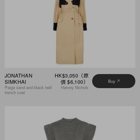
JONATHAN
HK$3,050（原
SIMKHAI
價 $6,100）
Buy
Paige sand and black twill
Harvey Nichols
trench coat