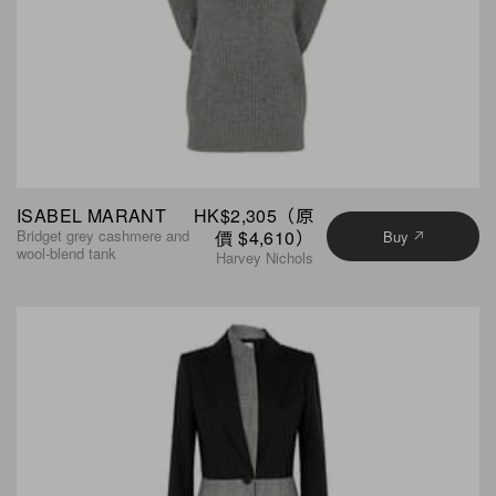
ISABEL MARANT
HK$2,305（原
Bridget grey cashmere and
價 $4,610）
Buy
wool-blend tank
Harvey Nichols