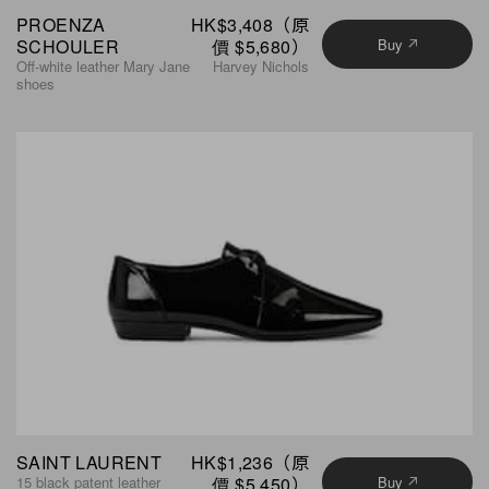
PROENZA
HK$3,408（原
SCHOULER
價 $5,680）
Buy
Off-white leather Mary Jane
Harvey Nichols
shoes
SAINT LAURENT
HK$1,236（原
15 black patent leather
價 $5,450）
Buy