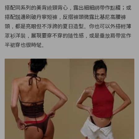
搭配同系列的美背繞頸背心，露出細細綁帶作點綴；或
搭配鬚邊刷破丹寧短褲，反摺褲頭微露比基尼高腰褲
頭，都是亮眼但不浮誇的夏日造型。你也可以外搭輕薄
罩衫洋裝，展現要穿不穿的隨性感，或是垂放肩帶當作
半裙穿也很時髦。