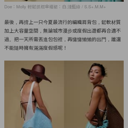
Doe：Molly 輕鬆抓褶傘襬裙：白.淺藍綠 / S.S+.M.M+
最後，再揹上一只今夏最流行的編織肩背包，鬆軟材質
加上大容量空間，無論城市漫步或度假出遊都再合適不
過。把一天所需丟進包包裡，再慵慵懶懶的出門，誰還
不能隨時擁有滿滿度假感呢！