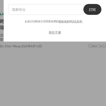
訂閱
Lifestyle
時髦避暑：Burberry 快閃英國的絕美飯店，草坪、
點擊訂閱即表示您同意我們的
服務條款
與
隱私政策
。
球場、泳池邊... 都是格紋！
現在不要
這間飯店已經存在夢幻清單很久了😍入住還有可愛的野餐套裝… 連球拍
都是 Burberry！
By
Ellen Wang
/
2025年6月12日
263
0