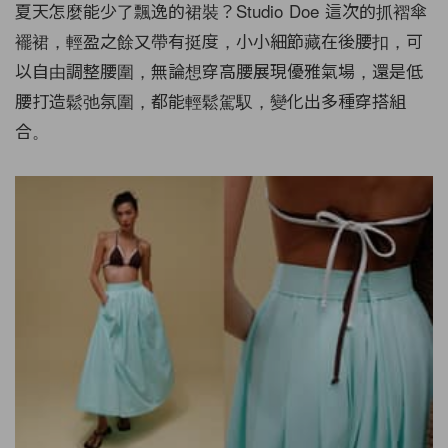
夏天怎麼能少了飄逸的裙裝？Studio Doe 這次的抓褶傘
襬裙，輕盈之餘又帶有挺度，小小細節藏在後腰扣，可
以自由調整腰圍，無論想穿高腰展現優雅氣場，還是低
腰打造鬆弛氛圍，都能輕鬆駕馭，變化出多種穿搭組
合。