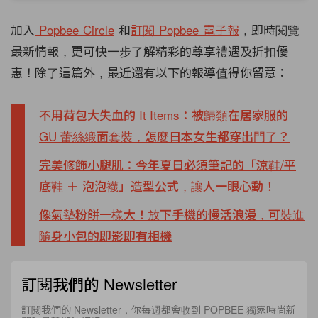
加入
Popbee Circle
和
訂閱 Popbee 電子報
，即時閱覽
最新情報，更可快一步了解精彩的尊享禮遇及折扣優
惠！除了這篇外，最近還有以下的報導值得你留意：
不用荷包大失血的 It Items：被歸類在居家服的
GU 蕾絲緞面套裝，怎麼日本女生都穿出門了？
完美修飾小腿肌：今年夏日必須筆記的「涼鞋/平
底鞋 ＋ 泡泡襪」造型公式，讓人一眼心動！
像氣墊粉餅一樣大！放下手機的慢活浪漫，可裝進
隨身小包的即影即有相機
訂閱我們的 Newsletter
訂閱我們的 Newsletter，你每週都會收到 POPBEE 獨家時尚新