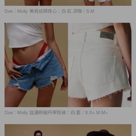
Doe：Molly 美背繞頸背心：白.紅.深咖 / S.M
Doe：Molly 鬚邊刷破丹寧短褲：白.藍 / S.S+.M.M+