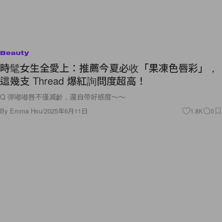
Beauty
時髦女生全愛上：推薦今夏必收「果凍色唇彩」，
這幾支 Thread 爆紅詢問度超高！
Q 彈嘟嘟唇不僅減齡，還自帶好感度～～
By
Emma Hsu
/
2025年6月11日
1.8K
0