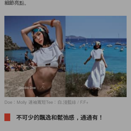
細節亮點。
Doe：Molly 連袖寬短Tee：白.淺藍綠 / F.F+
不可少的飄逸和鬆弛感，通通有！