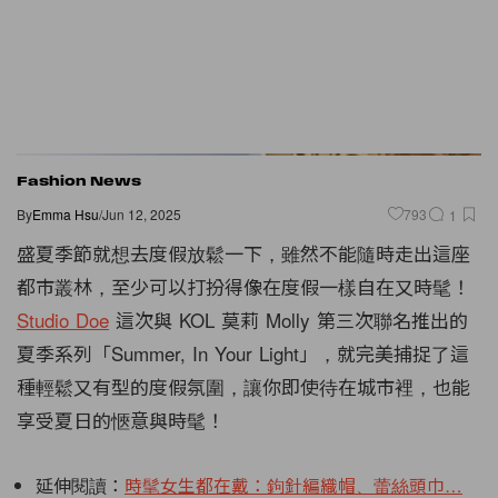
Fashion News
By
Emma Hsu
/
Jun 12, 2025
793
1
盛夏季節就想去度假放鬆一下，雖然不能隨時走出這座
都市叢林，至少可以打扮得像在度假一樣自在又時髦！
Studio Doe
這次與 KOL 莫莉 Molly 第三次聯名推出的
夏季系列「Summer, In Your Light」，就完美捕捉了這
種輕鬆又有型的度假氛圍，讓你即使待在城市裡，也能
享受夏日的愜意與時髦！
延伸閱讀：
時髦女生都在戴：鉤針編織帽、蕾絲頭巾…