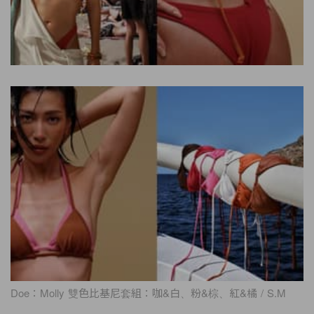
Doe：Molly 雙色比基尼套組：咖&白、粉&棕、紅&橘 / S.M