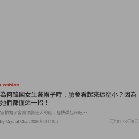
Fashion
為何韓國女生戴帽子時，臉會看起來這麼小？因為
她們都懂這一招！
害怕帽子會讓你顯臉大的話，趕快學起來吧～
By
Crystal Chan
/
2025年6月10日
101.7K
0