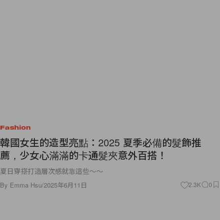
Fashion
韓國女生的造型亮點：2025 夏季必備的髮飾推
薦，少女心滿滿的卡通髮夾意外百搭！
夏日穿搭打造層次感就靠這些～～
By
Emma Hsu
/
2025年6月11日
2.3K
0