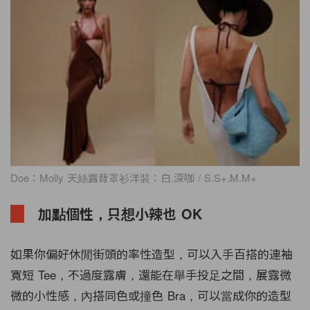
Doe：Molly 天絲露背罩衫洋裝：白.深咖 / S.S+.M.M+
加點個性，只想小辣也 OK
如果你偏好休閒街頭的率性造型，可以入手百搭的連袖
寬短 Tee，不過度露膚，還能在舉手投足之間，展露微
微的小性感，內搭同色或撞色 Bra，可以當成你的造型