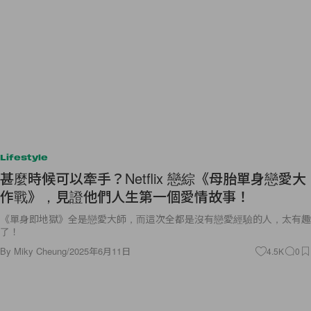
Lifestyle
甚麼時候可以牽手？Netflix 戀綜《母胎單身戀愛大
作戰》，見證他們人生第一個愛情故事！
《單身即地獄》全是戀愛大師，而這次全都是沒有戀愛經驗的人，太有趣
了！
By
Miky Cheung
/
2025年6月11日
4.5K
0