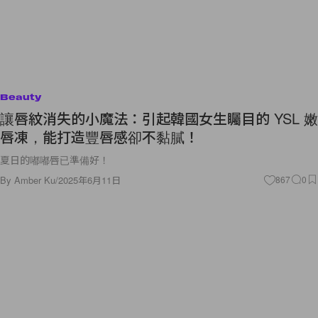
Beauty
讓唇紋消失的小魔法：引起韓國女生矚目的 YSL 嫩
唇凍，能打造豐唇感卻不黏膩！
夏日的嘟嘟唇已準備好！
By
Amber Ku
/
2025年6月11日
867
0