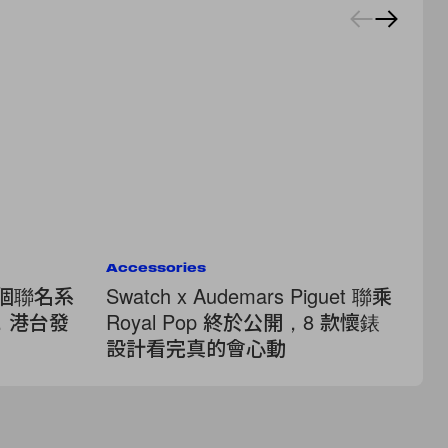
Accessories
Fa
國首個聯名系
Swatch x Audemars Piguet 聯乘
叛
，港台發
Royal Pop 終於公開，8 款懷錶
C
設計看完真的會心動
必