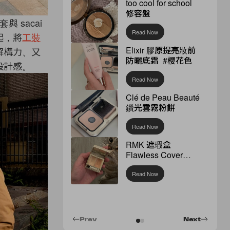
too cool for school
修容盤
套與 sacai
Read Now
起，
將
工裝
Elixir 膠原提亮妝前
解構力、
又
防曬底霜 #櫻花色
設計感。
Read Now
Clé de Peau Beauté
鑽光雲霧粉餅
Read Now
RMK 遮瑕盒
Flawless Cover
Concealer
Read Now
Prev
Next