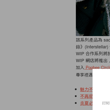
該系列產品為 sac
錄》(
Interste
WIP 合作系列將於 
WIP 網店將推
加入
Popbee Circl
尊享禮遇及折扣優
魅力不輸 Herm
不再局限於室內
炎夏必備：日本
訂閱