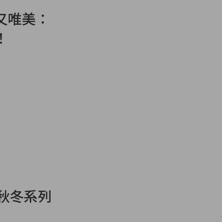
又唯美：
！
 秋冬系列