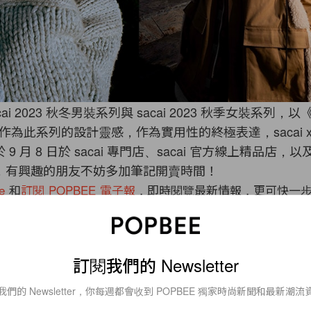
ai 2023 秋冬男裝系列與 sacai 2023 秋季女裝系列，
llar) 作為此系列的設計靈感，作為實用性的終極表達，sacai x C
9 月 8 日於 sacai 專門店、sacai 官方線上精品店，以及 C
出，有興趣的朋友不妨多加筆記開賣時間！
e
和
訂閱
POPBEE
電子報
，即時閱覽最新情報，更可快一
惠！除了這篇外，最近還有以下的報導值得你留意：
ès 小菜籃：Quiet Fashion 代表，這一款 1+1 手袋人
訂閱我們的 Newsletter
：日本酒店直接讓你在「海上卡拉 OK 桶」大展歌喉！
 MUJI 這款防曬噴霧，已經成為女生們的化妝包好物！
我們的 Newsletter，你每週都會收到 POPBEE 獨家時尚新聞和最新潮流