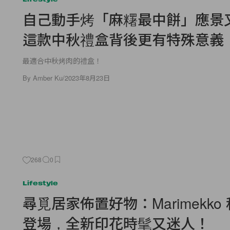
自己動手烤「麻糬最中餅」應景
這款中秋禮盒背後更有特殊意義
最適合中秋烤肉的禮盒！
By
Amber Ku
/
2023年8月23日
268
0
Lifestyle
尋覓居家佈置好物：Marimekko
登場，全新印花時髦又迷人！