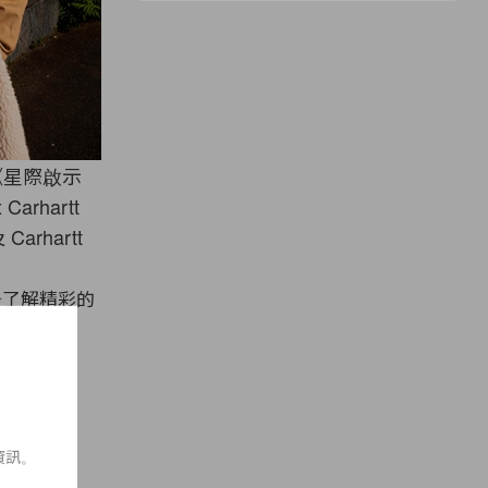
以《星際啟示
arhartt
arhartt
步了解精彩的
見人愛！
資訊。