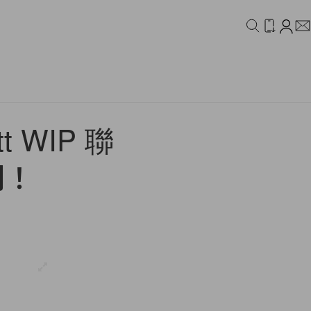
IDEO
CAMPAIGN
t WIP 聯
間！