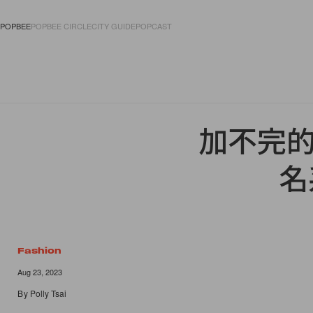
POPBEE
POPBEE CIRCLE
CITY GUIDE
POPCAST
FASHION
ACCES
加不完的購物
名
Fashion
Aug 23, 2023
By
Polly Tsai