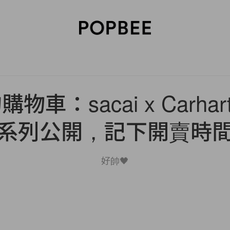
SORIES
BEAUTY
WELLNESS
LIFESTYLE
CELEBRITIES
V
車：sacai x Carhart
系列公開，記下開賣時
好帥🖤