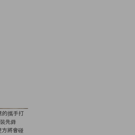
意的攜手打
裝先鋒
奇雙方將會碰