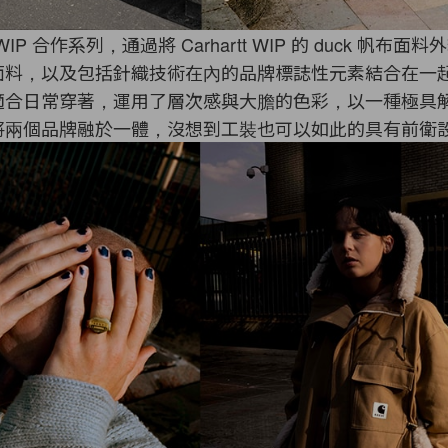
rtt WIP 合作系列，通過將 Carhartt WIP 的 duck 帆布面料外
面料，
以及包括針織技術在內的品牌標誌性元素結合在一
適合日常穿著，運用了層次感與大膽的色彩，以一種極具
將兩個品牌融於一體，沒想到工裝也可以如此的具有前衛