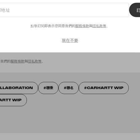
ewsletter
點擊訂閱即表示您同意我們的
服務條款
與
隱私政策
。
sletter，你每週都會收到 POPBEE 獨家時尚新聞和最新潮流資訊。
現在不要
意我們的
服務條款
與
隱私政策
。
LLABORATION
聯乘
聯名
CARHARTT WIP
ARTT WIP