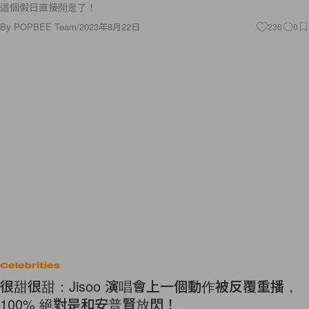
這個假日直接開逛了！
By
POPBEE Team
/
2023年8月22日
236
0
Celebrities
很甜很甜：Jisoo 演唱會上一個動作被反覆重播，
100% 絕對是和安普賢放閃！