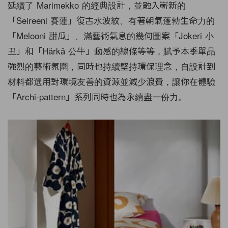
延續了 Marimekko 的經典設計，並融入嶄新的
「Seireeni 賽蓮」復古水波紋、有著朝氣蓬勃生命力的
「Melooni 甜瓜」、滿藝術氣息的幾何圖案「Jokeri 小
丑」和「Härkä 公牛」動感的線條等等，賦予本季單品
強烈的藝術氛圍，同時也持續堅持環保理念，自設計到
材料都選用對環境友善的資源並減少浪費，讓你在體驗
「Archi-pattern」系列同時也為永續盡一份力。