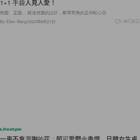
1+1 手袋人見人愛！
側面、正面… 就連裡面的設計，都零死角的正中紅心😍
By
Ellen Wang
/
2023年8月21日
1.7K
0
Lifestyle
一束不會凋謝的花：超可愛鬱金香燈，日韓女生桌