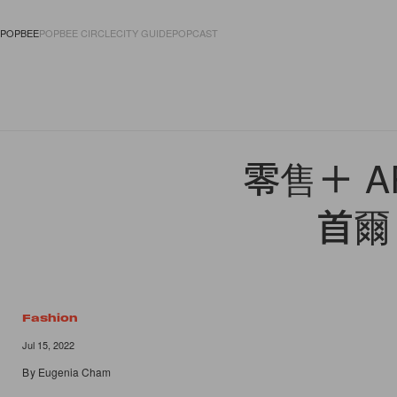
POPBEE
POPBEE CIRCLE
CITY GUIDE
POPCAST
FASHION
ACCES
零售＋ AR
首爾
Fashion
Jul 15, 2022
By
Eugenia Cham