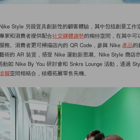
ike Style 另設置具創新性的顧客體驗，其中包括創意工
專家和消費者提供配合
社交媒體
趨勢
的獨特空間，在其中可
務。消費者更可掃描店內的 QR Code，參與 Nike
產品
的
的 AR 裝置，感受 Nike 運動新思潮。Nike Style 商
動如 Nike By You 研討會和 Snkrs Lounge 活動，通過 St
虛擬
空間相結合，積極拓展零售先機。