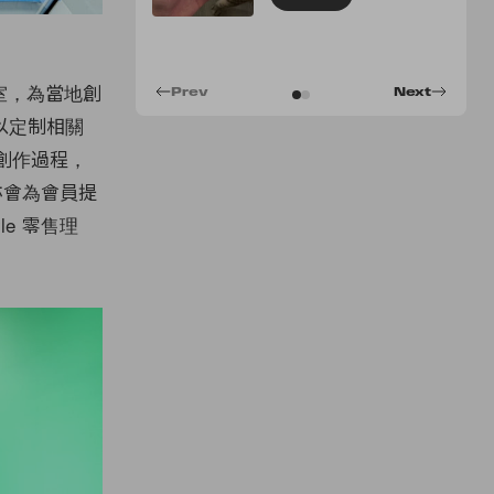
作室，為當地創
Prev
Next
以定制相關
創作過程，
店亦會為會員提
yle 零售理