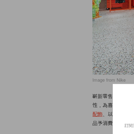
Image from Nike
嶄新零售概念 Nik
性，為喜愛不同運
配飾
、以風格為主
品予消費者隨心挑
訂閱