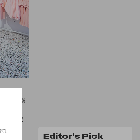
運動服裝的可能
衣
、鞋類、
多元化
的商
資訊。
Editor's Pick