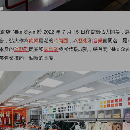
商店 Nike Style 於 2022 年 7 月 15 日在首爾弘大開
合，弘大作為
南韓
最潮的
時尚圈
，以
藝術
和
音樂
而聞名，是
本身的
運動鞋
商圈和
零售業
發展體系成熟，將首間 Nike Sty
零售業推向一個新的高度。