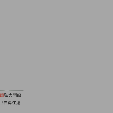
爾
弘大開設
神向世界勇往邁