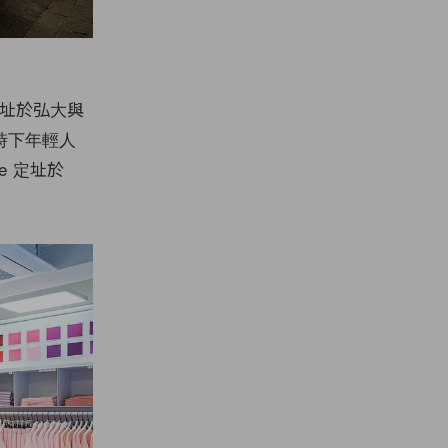
幕，選址於弘大與
時下年輕人
le 定址於