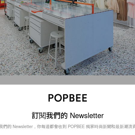
e Style 顧名思義以 Style 為主題，用時尚的視角去探索
動
生活
方式的受眾提供獨特服務，其中將售賣羊毛服飾、
上
訂閱我們的 Newsletter
導的系列及
無性別
系列，更會設置弘大本地
精選
系列，提供
選或混搭服裝，打造強烈的個人風格。
我們的 Newsletter，你每週都會收到 POPBEE 獨家時尚新聞和最新潮流