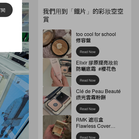
訂閱
我們用到「鐵片」的彩妝空空
賞
too cool for school
修容盤
Read Now
Elixir 膠原提亮妝前
防曬底霜 #櫻花色
Read Now
Clé de Peau Beauté
鑽光雲霧粉餅
Read Now
RMK 遮瑕盒
Flawless Cover
Concealer
Read Now