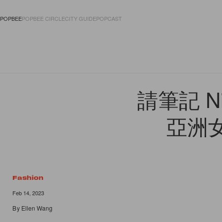
POPBEE
POPBEE CIRCLE
CITY GUIDE
POPCAST
FASHION
ACCES
請筆記 N
亞洲
Fashion
Feb 14, 2023
By
Ellen Wang