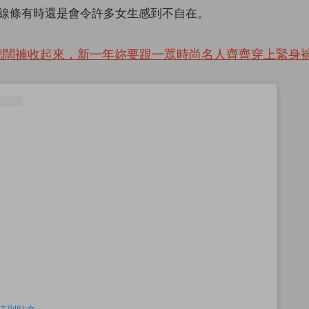
線條有時還是會令許多女生感到不自在。
把闊褲收起來，新一年妳要跟一眾時尚名人齊齊穿上緊身