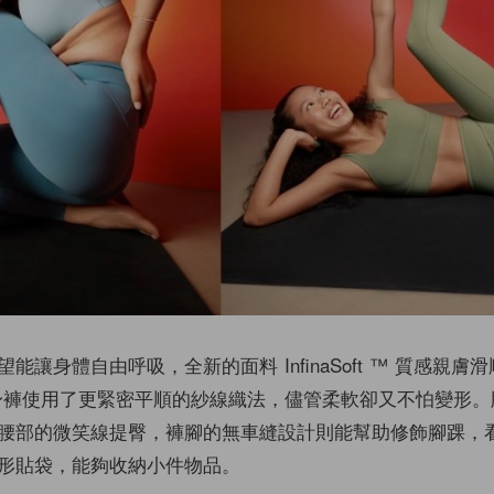
讓身體自由呼吸，全新的面料 InfinaSoft ™️ 質感親膚
在緊身褲使用了更緊密平順的紗線織法，儘管柔軟卻又不怕變形
腰部的微笑線提臀，褲腳的無車縫設計則能幫助修飾腳踝，
形貼袋，能夠收納小件物品。