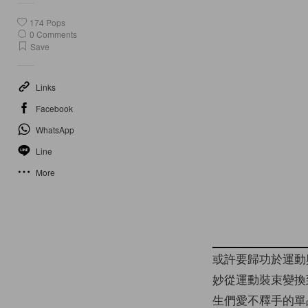
174
Pops
0
Comments
Save
Links
Facebook
WhatsApp
Line
More
或許要歸功於運動
妙從運動裝束變換到
生們愛不釋手的單