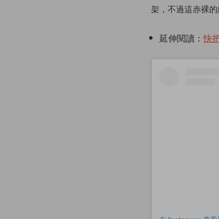
架，不過這赤裸的
延伸閱讀：
快