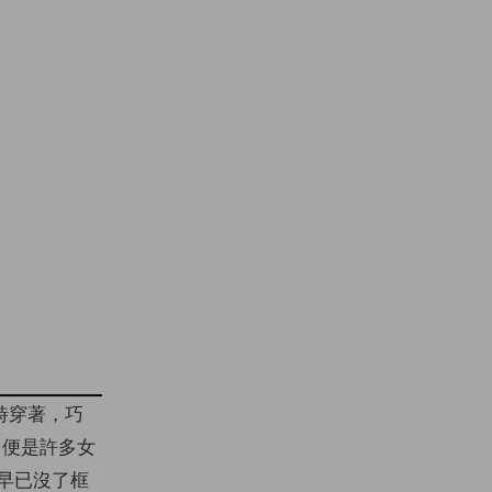
時穿著，巧
 便是許多女
早已沒了框