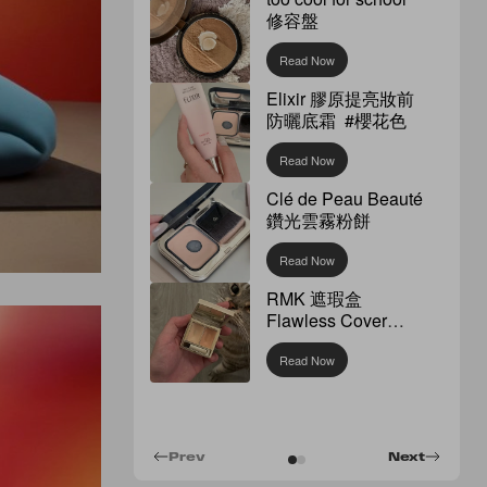
修容盤
Read Now
Elixir 膠原提亮妝前
防曬底霜 #櫻花色
Read Now
Clé de Peau Beauté
鑽光雲霧粉餅
Read Now
RMK 遮瑕盒
Flawless Cover
Concealer
Read Now
Prev
Next