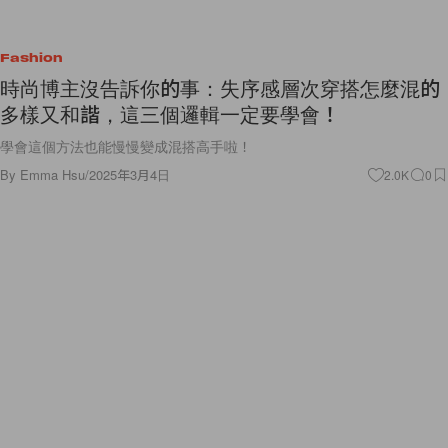
Fashion
時尚博主沒告訴你的事：失序感層次穿搭怎麼混的
多樣又和諧，這三個邏輯一定要學會！
學會這個方法也能慢慢變成混搭高手啦！
By
Emma Hsu
/
2025年3月4日
2.0K
0