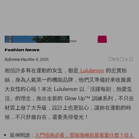
lululemon
Fashion News
By
Emma Hsu
/
Mar 6, 2025
975
0
相信許多有在運動的女生，都是
Lululemon
的忠實粉
絲，身為人氣第一的機能品牌，他們又準備好來收服廣
大女性的心啦！本次 Lululemon 以「活躍每刻，熱愛生
活」的理念，推出全新的 Glow Up™ 訓練系列，不只在
材質上做了大升級，設計上也更貼心，讓妳在運動的時
候，不只舒服自在，還要美得發光！
延伸閱讀：
入門指南必看：買瑜珈褲前最看重什麼？從人