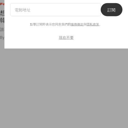
Fashion
訂閱
想成為像 Rosé 一樣又甜、又辣的美式復古甜心？
韓國品牌 Glowny 穿出今夏最 Hot 的風格！
點擊訂閱即表示您同意我們的
服務條款
與
隱私政策
。
誰不想在夏天成為 Hot Girl？🔥
現在不要
By
Miky Cheung
/
2025年3月5日
1.6K
0