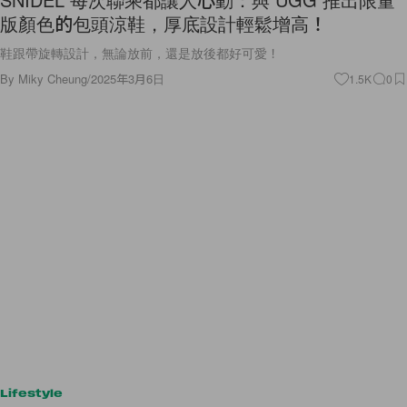
版顏色的包頭涼鞋，厚底設計輕鬆增高！
鞋跟帶旋轉設計，無論放前，還是放後都好可愛！
By
Miky Cheung
/
2025年3月6日
1.5K
0
Lifestyle