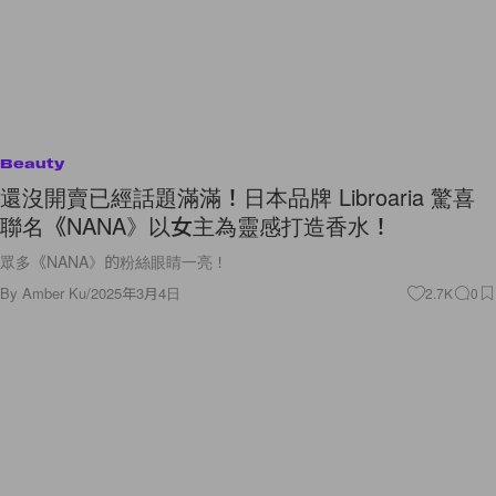
Beauty
還沒開賣已經話題滿滿！日本品牌 Libroaria 驚喜
聯名《NANA》以女主為靈感打造香水！
眾多《NANA》的粉絲眼睛一亮！
By
Amber Ku
/
2025年3月4日
2.7K
0