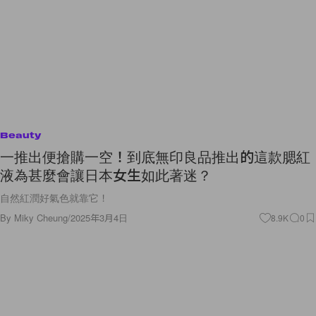
Beauty
一推出便搶購一空！到底無印良品推出的這款腮紅
液為甚麼會讓日本女生如此著迷？
自然紅潤好氣色就靠它！
By
Miky Cheung
/
2025年3月4日
8.9K
0