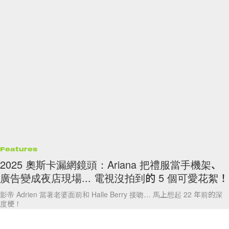
Features
2025 奧斯卡漏網鏡頭：Ariana 把禮服當手機架、
廣告變成夜店現場... 電視沒拍到的 5 個可愛花絮！
影帝 Adrien 當著老婆面前和 Halle Berry 接吻… 馬上想起 22 年前的深
度梗！
By
Ellen Wang
/
2025年3月3日
1.8K
0