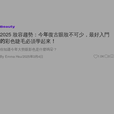
Beauty
2025 妝容趨勢：今年復古眼妝不可少，最好入門
的彩色睫毛必須學起來！
你知道今年大勢眼影色是什麼嗎🤫？
By
Emma Hsu
/
2025年3月4日
1.0K
0