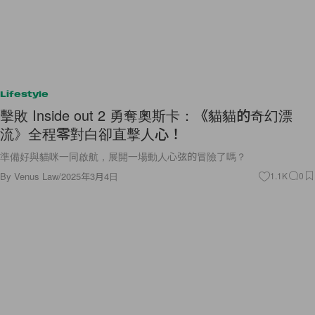
Lifestyle
擊敗 Inside out 2 勇奪奧斯卡：《貓貓的奇幻漂
流》全程零對白卻直擊人心！
準備好與貓咪一同啟航，展開一場動人心弦的冒險了嗎？
By
Venus Law
/
2025年3月4日
1.1K
0