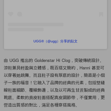
UGG®（@ugg）分享的貼文
由 UGG 推出的 Goldenstar Hi Clog，突破傳統設計。
涼鞋兼具輕盈與立體感，既百搭又簡約，Hanni 甚至可
以穿著她跳舞。而且鞋子設有厚底的設計，簡直是小個
子一族的福音！它融入了品牌的經典的元素，包括雙縫
線鞋面細節、覆線飾邊，以及以可再生甘蔗製成的經典
靴底。柔軟的麂皮鞋面搭配真皮調節帶，不僅實用，更
營造出質感的對比，滿足各種穿搭風格。