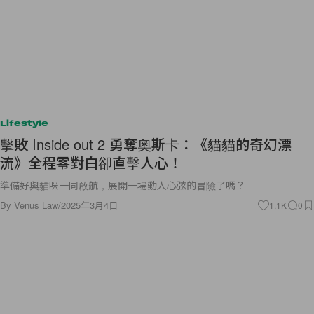
Lifestyle
擊敗 Inside out 2 勇奪奧斯卡：《貓貓的奇幻漂
流》全程零對白卻直擊人心！
準備好與貓咪一同啟航，展開一場動人心弦的冒險了嗎？
By
Venus Law
/
2025年3月4日
1.1K
0