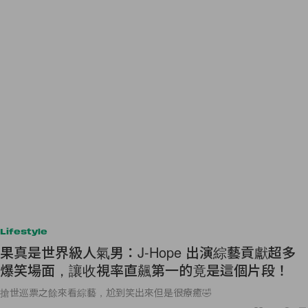
Lifestyle
果真是世界級人氣男：J-Hope 出演綜藝貢獻超多
爆笑場面，讓收視率直飆第一的竟是這個片段！
搶世巡票之餘來看綜藝，尬到笑出來但是很療癒🤣