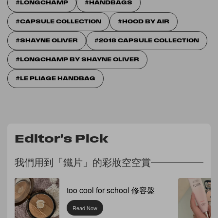
LONGCHAMP
HANDBAGS
CAPSULE COLLECTION
HOOD BY AIR
SHAYNE OLIVER
2018 CAPSULE COLLECTION
LONGCHAMP BY SHAYNE OLIVER
LE PLIAGE HANDBAG
Editor's Pick
我們用到「鐵片」的彩妝空空賞
too cool for school 修容盤
Read Now