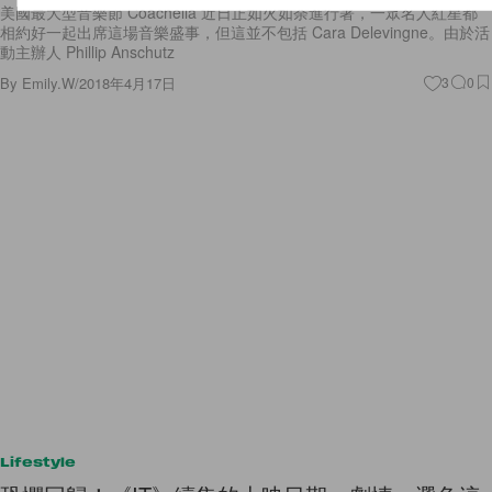
美國最大型音樂節 Coachella 近日正如火如荼進行著，一眾名人紅星都
相約好一起出席這場音樂盛事，但這並不包括 Cara Delevingne。由於活
動主辦人 Phillip Anschutz
By
Emily.W
/
2018年4月17日
3
0
Lifestyle