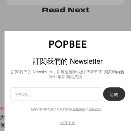
Read
Next
訂閱我們的 Newsletter
訂閱我們的 Newsletter，你每週都會收到 POPBEE 獨家時尚新
聞和最新潮流資訊。
訂閱
點擊訂閱即表示您同意我們的
服務條款
與
隱私政策
。
Celebrities
#NoChella：Cara Delevingne 杯葛 Coachella，為
現在不要
何卻反被網民批評「偽君子」？