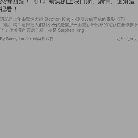
恐懼回歸！《IT》續集的上映日期、劇情、選角這
裡看！
還記得上年由驚悚大師 Stephen King 小說所改編而成的電影《IT》
（牠）嗎？這部把人們對小丑的恐懼那一面重新帶出來的電影在全球創下
了 7 億美元的票房佳績，亦是 Stephen King
By
Bunny Lau
/
2018年4月17日
11
0