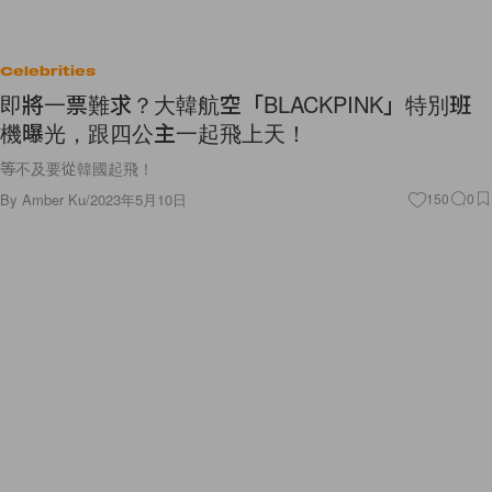
Celebrities
即將一票難求？大韓航空「BLACKPINK」特別班
機曝光，跟四公主一起飛上天！
等不及要從韓國起飛！
By
Amber Ku
/
2023年5月10日
150
0