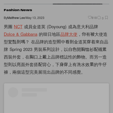
Fashion News
By
Matthew Lee
/
May 13, 2023
818
0
男團
NCT
成員金道英 (Doyoung) 成為意大利品牌
Dolce & Gabbana
的韓日地區
品牌大使
，你有被大使造
型驚豔到嗎？
在品牌的造型照中看到金道英穿着來自品
牌 Spring 2023 男裝系列設計，以白色開胸恤衫配襯累
西裝外套，在胸口上戴上品牌標誌性的飾物。而另一造
型則以亮面外套搭配背心，下身穿上有洗水效果的牛仔
褲，兩個這型完美展現出品牌的不同感覺。