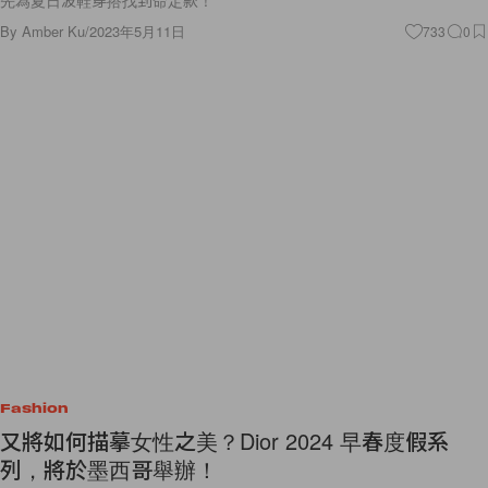
先為夏日波鞋穿搭找到命定款！
By
Amber Ku
/
2023年5月11日
733
0
Fashion
又將如何描摹女性之美？Dior 2024 早春度假系
列，將於墨西哥舉辦！