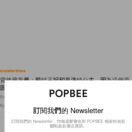
Celebrities
背後藏意義：凱特王妃和夏洛特公主，因為這個原
因戴上同一款花冠！
Princess Charlotte 複製媽媽的頭飾，戴上縮小版的花冠好可愛！
By
Polly Tsai
/
2023年5月12日
400
0
訂閱我們的 Newsletter
訂閱我們的 Newsletter，你每週都會收到 POPBEE 獨家時尚新
聞和最新潮流資訊。