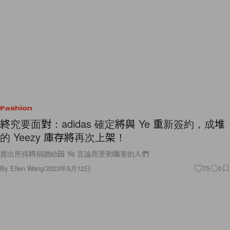
Fashion
終究要面對：adidas 確定將與 Ye 重新簽約，成堆
的 Yeezy 庫存將再次上架！
賣出所得將捐贈給因 Ye 言論而受到傷害的人們
By
Ellen Wang
/
2023年5月12日
75
0