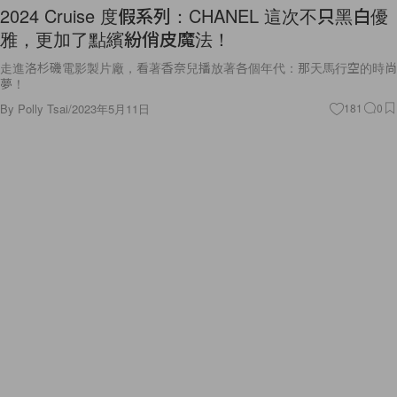
2024 Cruise 度假系列：CHANEL 這次不只黑白優
雅，更加了點繽紛俏皮魔法！
走進洛杉磯電影製片廠，看著香奈兒播放著各個年代：那天馬行空的時尚
夢！
By
Polly Tsai
/
2023年5月11日
181
0