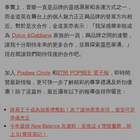
事實上，音樂一直是品牌的靈感源泉和表達方式之一，
而金道英在舞台上的個人魅力正正與品牌的發展方向相
近。對於是次合作，金道英亦表示：「我深感榮幸能成
為
Dolce &Gabbana
家族的一員，與品牌之間的連繫，
讓我十分期待未來的更多合作，並肩探索靈思泉湧。」
現在就讓我們期待往後的合作吧。
加入
Popbee Circle
和
訂閱
POPBEE
電子報
，即時閱
覽最新情報，更可快一步了解精彩的尊享禮遇及折扣優
惠！除了這篇外，最近還有以下的報導值得你留意：
路易王子成為加冕禮焦點！為了讓他乖乖表現，皇室可是
準備充足
今年最燒 New Balance 灰波鞋：首推這 4 雙限量款，附
上 IU 穿搭筆記！