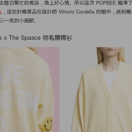
去整日繁忙的焦躁，換上好心情。所以這次 POPBEE 瞄準
s
，這些針織單品在設計師 Vittorio Cordella 的眼中，繽
心一笑的小細節。
ers x The Spaace 聯名開襟衫