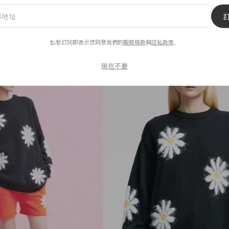
上冬日氣息濃厚的麻花針織元素，具運動休閒感的類滾邊設
稍稍堆疊起來的模樣很可愛，招牌的 Smiley 圖騰則是大
男、女穿都好看的設計。此款為 The Spaace 獨家首發商
點擊訂閱即表示您同意我們的
服務條款
與
隱私政策
。
現在不要
毛衣