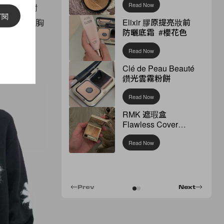
Read Now
計，還有附
訂閱
大地移到了胸
Elixir 膠原提亮妝前
防曬底霜 #櫻花色
品。
Read Now
Clé de Peau Beauté
鑽光雲霧粉餅
Read Now
RMK 遮瑕盒
Flawless Cover
Concealer
Read Now
Prev
Next