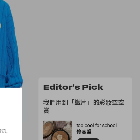
Editor's Pick
我們用到「鐵片」的彩妝空空
賞
too cool for school
資訊。
修容盤