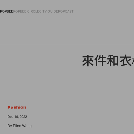
POPBEE
POPBEE CIRCLE
CITY GUIDE
POPCAST
FASHION
ACCES
來件和衣
Fashion
Dec 16, 2022
By
Ellen Wang