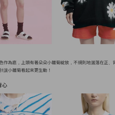
色作為底，上頭有著朵朵小雛菊綻放，不規則地灑落在正、
計讓小雛菊看起來更生動！
背心