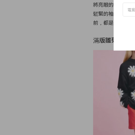
將亮眼的寶藍色配
鬆緊的袖口，讓袖子
前，都是不分性別，
滿版雛菊圖案