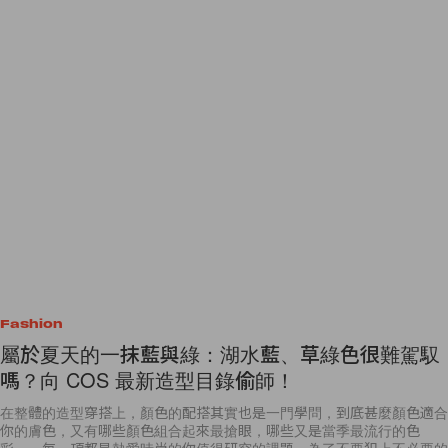
Fashion
屬於夏天的一抹藍與綠：湖水藍、草綠色很難駕馭
嗎？向 COS 最新造型目錄偷師！
在整體的造型穿搭上，顏色的配搭其實也是一門學問，到底甚麼顏色適合
你的膚色，又有哪些顏色組合起來最搶眼，哪些又是當季最流行的色