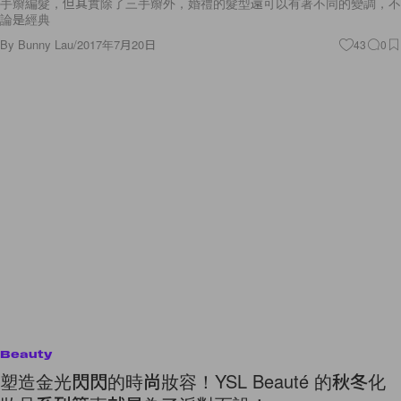
手辮編髮，但其實除了三手辮外，婚禮的髮型還可以有著不同的變調，不
論是經典
By
Bunny Lau
/
2017年7月20日
43
0
Beauty
塑造金光閃閃的時尚妝容！YSL Beauté 的秋冬化