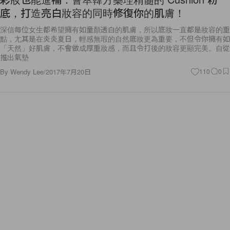
底，打造亮白妝容的同時修復你的肌膚！
深信每位女生都希望擁有如童顏透白的肌膚，所以底妝一直都是妝容的重
點，尢其是在炎炎夏日，輕感無瑕的自然底妝更為重要，不但令你擁有如
「天然」好肌膚，不會做成厚重妝感，而且令打後的妝容更顯完美。自從
推出氣墊
By
Wendy Lee
/
2017年7月20日
110
0