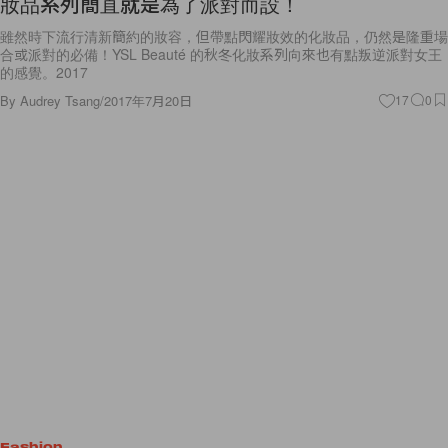
妝品系列簡直就是為了派對而設！
雖然時下流行清新簡約的妝容，但帶點閃耀妝效的化妝品，仍然是隆重場
合或派對的必備！YSL Beauté 的秋冬化妝系列向來也有點叛逆派對女王
的感覺。2017
By
Audrey Tsang
/
2017年7月20日
17
0
Fashion