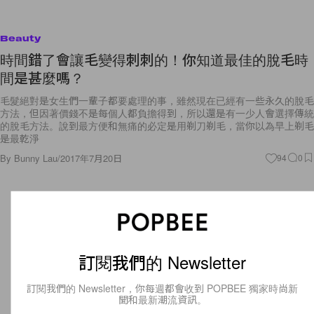
Beauty
時間錯了會讓毛變得刺刺的！你知道最佳的脫毛時
間是甚麼嗎？
毛髮絕對是女生們一輩子都要處理的事，雖然現在已經有一些永久的脫毛
方法，但因著價錢不是每個人都負擔得到，所以還是有一少人會選擇傳統
的脫毛方法。說到最方便和無痛的必定是用剃刀剃毛，當你以為早上剃毛
是最乾淨
By
Bunny Lau
/
2017年7月20日
94
0
訂閱我們的 Newsletter
訂閱我們的 Newsletter，你每週都會收到 POPBEE 獨家時尚新
聞和最新潮流資訊。