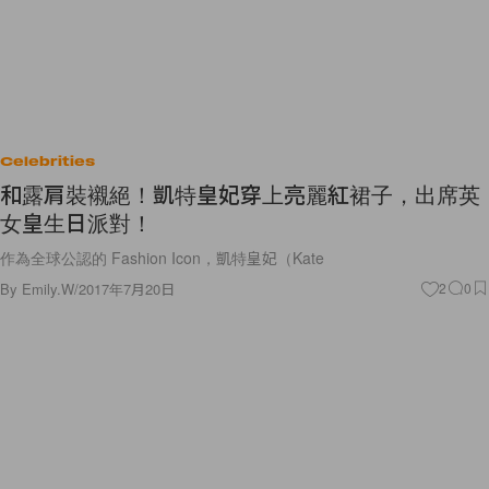
Celebrities
和露肩裝襯絕！凱特皇妃穿上亮麗紅裙子，出席英
女皇生日派對！
作為全球公認的 Fashion Icon，凱特皇妃（Kate
By
Emily.W
/
2017年7月20日
2
0