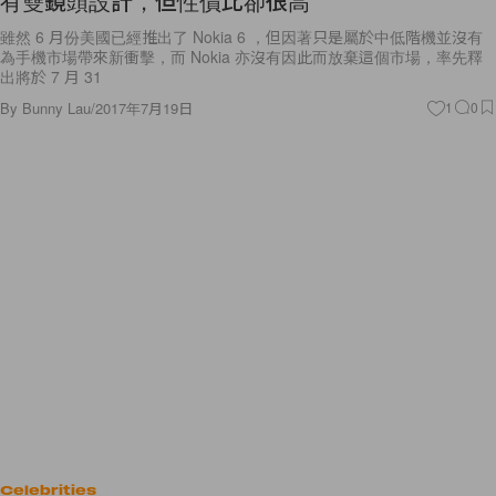
有雙鏡頭設計，但性價比卻很高
雖然 6 月份美國已經推出了 Nokia 6 ，但因著只是屬於中低階機並沒有
為手機市場帶來新衝擊，而 Nokia 亦沒有因此而放棄這個市場，率先釋
出將於 7 月 31
By
Bunny Lau
/
2017年7月19日
1
0
Celebrities