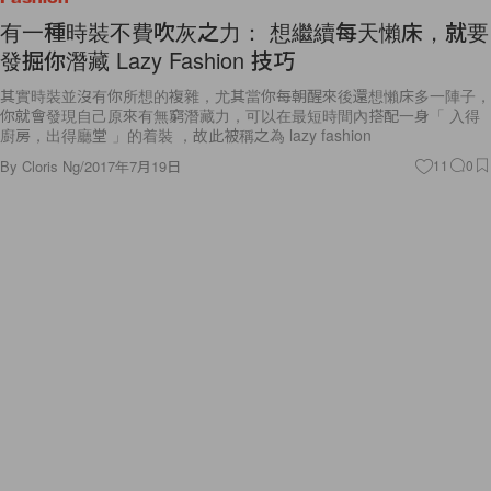
有一種時裝不費吹灰之力： 想繼續每天懶床，就要
發掘你潛藏 Lazy Fashion 技巧
其實時裝並沒有你所想的複雜，尤其當你每朝醒來後還想懶床多一陣子，
你就會發現自己原來有無窮潛藏力，可以在最短時間內搭配一身「 入得
廚房，出得廳堂 」的着裝 ，故此被稱之為 lazy fashion
By
Cloris Ng
/
2017年7月19日
11
0