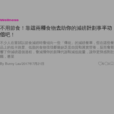
Wellness
不用節食！靠這兩種食物去助你的減磅計劃事半功
倍吧！
不少人在嘗試以節食減磅時會傾向一些「傳統」的減磅餐單，但在這些餐
品上的低卡路里、低脂的食物往往都是缺乏蛋白質和其實營養，反而會影
響了你減磅這個過程，會減慢你的新陳代謝和減低能量，讓你更快感到肚
餓，甚至
By
Bunny Lau
/
2017年7月21日
6
0