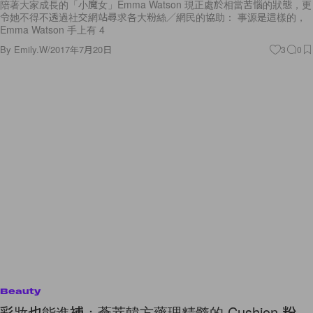
陪著大家成長的「小魔女」Emma Watson 現正處於相當苦惱的狀態，更
令她不得不透過社交網站尋求各大粉絲／網民的協助： 事源是這樣的，
Emma Watson 手上有 4
By
Emily.W
/
2017年7月20日
3
0
Beauty
彩妝也能進補：薈萃韓方藥理精髓的 Cushion 粉