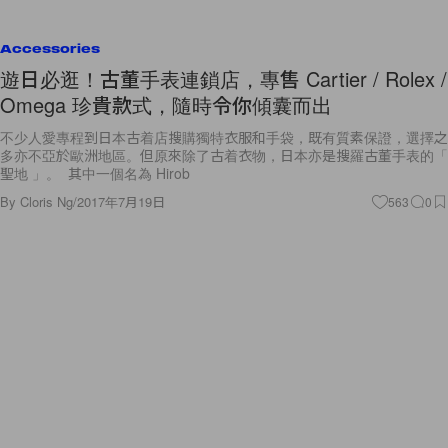
Accessories
遊日必逛！古董手表連鎖店，專售 Cartier / Rolex /
Omega 珍貴款式，隨時令你傾囊而出
不少人愛專程到日本古着店搜購獨特衣服和手袋，既有質素保證，選擇之
多亦不亞於歐洲地區。但原來除了古着衣物，日本亦是搜羅古董手表的「
聖地 」。 其中一個名為 Hirob
By
Cloris Ng
/
2017年7月19日
563
0