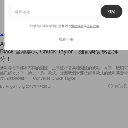
訂閱
點擊訂閱即表示您同意我們的
服務條款
與
隱私政策
。
Accessories
現在不要
All Black 造型總不能少了它：Converse 推出 Triple
Black 全黑款式 Chuck Taylor，細節與質感皆滿
分！
波鞋界每季都有不同的潮流，上季流行著某種潮流的波鞋，今季一眨眼可
能已經 out 了，換上了另一款式。然而我們對那些經典款式的波鞋喜愛程
度仍然始終如一， Converse Chuck Taylor
By
Angel Fong
/
2017年7月20日
16
0