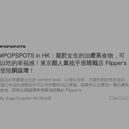
POPSPOTS
#POPSPOTS in HK：屬於女生的治癒系食物，可
以吃的幸福感！東京超人氣梳乎厘班戟店 Flipper's
登陸銅鑼灣！
甜品向來都是女生的 comfort food，心情久佳時，只要吃到好吃的甜品，
滿口幸福的感覺似乎可以令你暫時忘記煩惱。如果你正在尋找一種治癒系
食物，即將在銅鑼灣希慎廣場開幕的 Flipper’s
By
Angel Fong
/
2017年7月20日
45
0