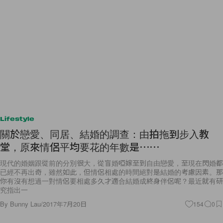
Lifestyle
關於戀愛、同居、結婚的調查：由拍拖到步入教
堂，原來情侶平均要花的年數是⋯⋯
現代的婚姻跟從前的分別很大，從盲婚啞嫁至到自由戀愛，至現在閃婚都
已經不再出奇，雖然如此，但情侶相處的時間絕對是結婚的考慮因素。那
你有沒有想過一對情侶要相處多久才適合結婚成終身伴侶呢？最近就有研
究指出一
By
Bunny Lau
/
2017年7月20日
154
0