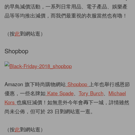
的早鳥減價活動，一系列日常用品、電子產品、娛樂產
品等等均推出減價，而我們最重視的衣服當然也有嚕！
（按
此
到網站逛）
Shopbop
Amazon
旗下時尚購物網站
Shopbop
上年也舉行感恩節
優惠，一些名牌如
Kate Spade
、
Tory Burch
、
Michael
Kors
也瘋狂減價！如無意外今年會再下一城，詳情雖然
尚未公佈，但可於
23
日到網站逛一逛。
（按
此
到網站逛）