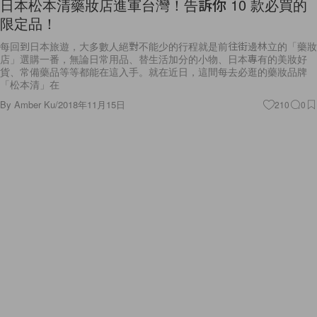
日本松本清藥妝店進軍台灣！告訴你 10 款必買的
限定品！
每回到日本旅遊，大多數人絕對不能少的行程就是前往街邊林立的「藥妝
店」選購一番，無論日常用品、替生活加分的小物、日本專有的美妝好
貨、常備藥品等等都能在這入手。就在近日，這間每去必逛的藥妝品牌
「松本清」在
By
Amber Ku
/
2018年11月15日
210
0