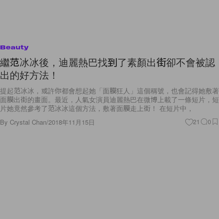
Beauty
繼范冰冰後，迪麗熱巴找到了素顏出街卻不會被認
出的好方法！
提起范冰冰，或許你都會想起她「面膜狂人」這個稱號，也會記得她敷著
面膜出街的畫面。最近，人氣女演員迪麗熱巴在微博上載了一條短片，短
片她竟然參考了范冰冰這個方法，敷著面膜走上街！ 在短片中，
By
Crystal Chan
/
2018年11月15日
21
0