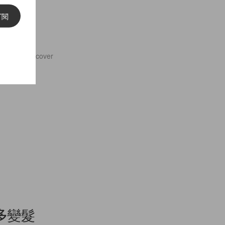
訂閱
尚新聞
號特別版的 cover
造多變髮