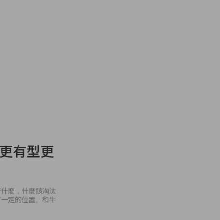
s 更有型更
行什麼，什麼該淘汰
有一定的位置。和牛