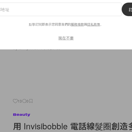
Fashion
POPBITES for Today 每日時
點擊訂閱即表示您同意我們的
服務條款
與
隱私政策
。
1. Kendall Jenner 終於都得償所願，成為了美國版《Vogue》4月
現在不要
girl！[fashiongonerouge] 2. 令人難以抵抗的紅白藍配色﹣NEW
By
Emily.W
/
2016年3月24日
13
0
Beauty
用 Invisibobble 電話線髮圈創