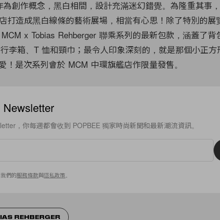
t」作為創作概念，黑白相間，設計充滿迷幻錯覺。為隆重其事，To
旗艦店打造成黑白線條的藝術展場，相當有心思！除了特別的展
M x Tobias Rehberger 聯乘系列的最新包款，涵蓋了背包
h、訂造行李箱、T 恤和頸巾；最令人印象深刻的，就是那個小正
細小可愛！是次系列會於 MCM 中環旗艦店作限量發售。
ewsletter
sletter，你每週都會收到 POPBEE 獨家時尚新聞和最新潮流資訊。
意我們的
服務條款
與
隱私政策
。
IAS REHBERGER