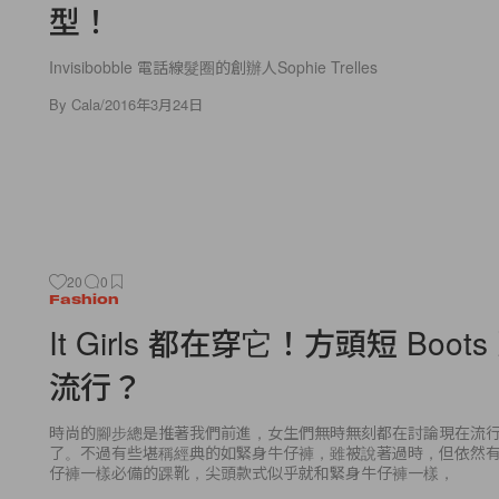
型！
Invisibobble 電話線髮圈的創辦人Sophie Trelles
By
Cala
/
2016年3月24日
20
0
Fashion
It Girls 都在穿它！方頭短 Boot
流行？
時尚的腳步總是推著我們前進，女生們無時無刻都在討論現在流
了。不過有些堪稱經典的如緊身牛仔褲，雖被說著過時，但依然
仔褲一樣必備的踝靴，尖頭款式似乎就和緊身牛仔褲一樣，