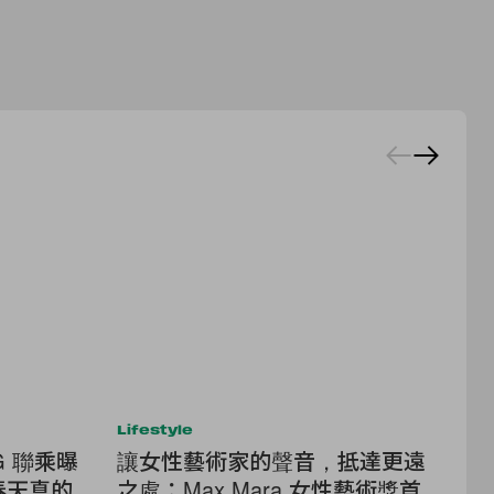
Lifestyle
Lif
NG 聯乘曝
讓女性藝術家的聲音，抵達更遠
意
春天真的
之處：Max Mara 女性藝術獎首
推