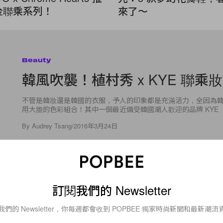
 金聯乘系列！
來了～
Beauty
韓風吹襲！植村秀 x KYE 聯乘
不管是韓妝還是韓國的衣服，予人的印象都是充滿活力，全因為
用大膽的色彩組合！其中一個最近備受韓國潮人歡迎的品牌 KYE ，由 Ka
By
Audrey Tsang
/
2016年3月24日
訂閱我們的 Newsletter
我們的 Newsletter，你每週都會收到 POPBEE 獨家時尚新聞和最新潮流
20
0