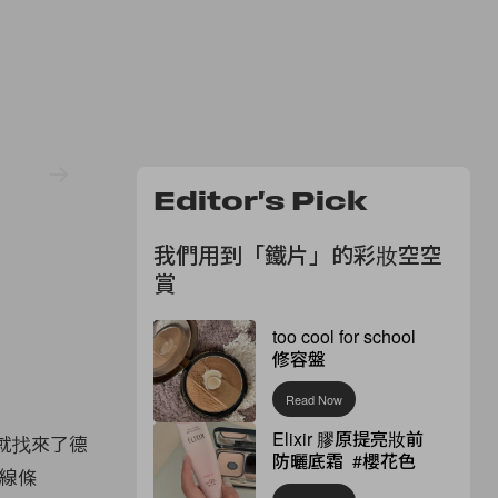
Editor's Pick
我們用到「鐵片」的彩妝空空
賞
too cool for school
修容盤
Read Now
Elixir 膠原提亮妝前
次就找來了德
防曬底霜 #櫻花色
何線條