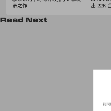
家之作
出 22K
Read
Next
訂閱