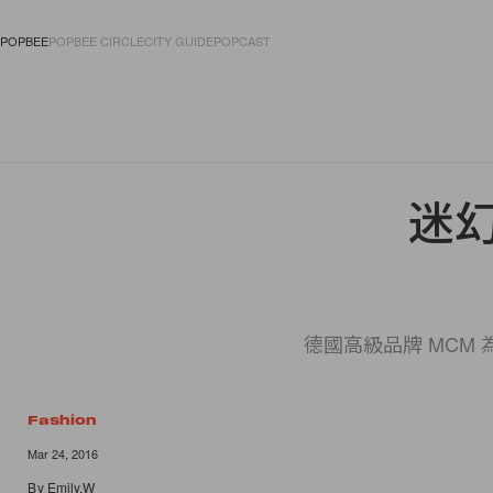
POPBEE
POPBEE CIRCLE
CITY GUIDE
POPCAST
FASHION
ACCES
迷幻
德國高級品牌 MCM
Fashion
Mar 24, 2016
By
Emily.W