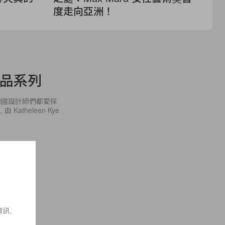
度走向亞洲！
煎
妝品系列
韓國設計師們都愛採
theleen Kye
資訊。