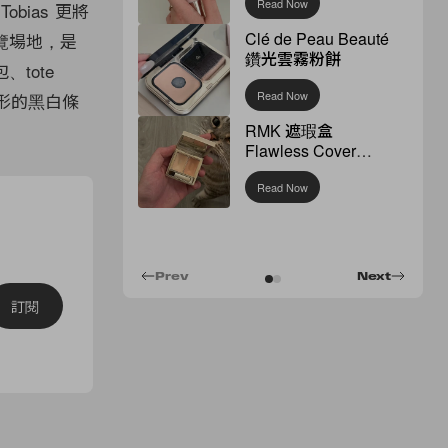
Read Now
bias 更將
Clé de Peau Beauté
覽場地，是
鑽光雲霧粉餅
、tote
Read Now
方形的黑白條
RMK 遮瑕盒
Flawless Cover
Concealer
Read Now
Prev
Next
訂閱