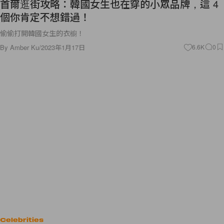
首爾逛街攻略：韓國女生也在穿的小眾品牌，這 4
個你肯定不想錯過！
偷偷打開韓國女生的衣櫥！
By
Amber Ku
/
2023年1月17日
6.6K
0
Celebrities