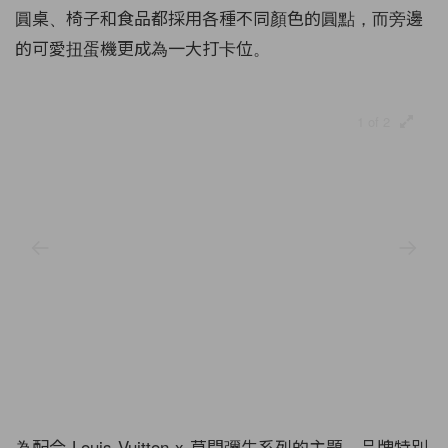
圓桌、椅子和食品都採用各種不同顏色的圓點，而旁邊
的可愛扭蛋機更成為一大打卡位。
1 of 2
為配合 Louis Vuitton x 草間彌生系列的主題，品牌特別