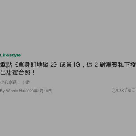
Lifestyle
盤點《單身即地獄 2》成員 IG，這 2 對嘉賓私下發
出甜蜜合照！
小心劇透！！🫣
By
Winnie Hu
/
2023年1月16日
8.8K
0