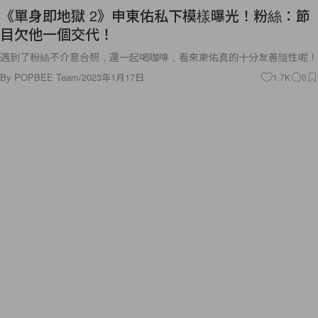
《單身即地獄 2》申東佑私下模樣曝光！粉絲：節
目欠他一個交代！
遇到了粉絲不介意合照，還一起喝咖啡，看來東佑真的十分友善隨性呢！
By
POPBEE Team
/
2023年1月17日
1.7K
0