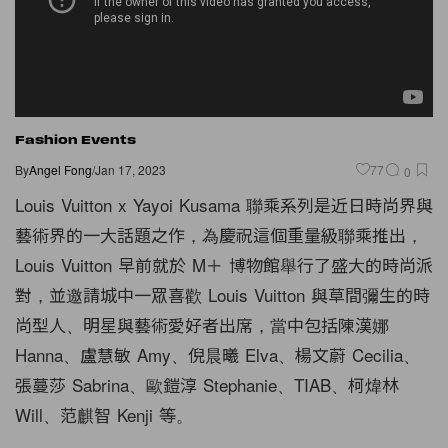
Fashion Events
By
Angel Fong
/
Jan 17, 2023
77
0
Louis Vuitton x Yayoi Kusama 聯乘系列是近日時尚界與
藝術界的一大話題之作，為慶祝這個重量級聯乘推出，
Louis Vuitton 早前就於 M＋ 博物館舉行了盛大的時尚派
對，並邀請城中一眾喜歡 Louis Vuitton 與草間彌生的時
尚型人、明星與藝術愛好者出席，當中包括陳漢娜
Hanna、盧慧敏 Amy、倪晨曦 Elva、楊文蔚 Cecilia、
張蔓莎 Sabrina、歐鎧淳 Stephanie、TIAB、柯煒林
Will、范麒智 Kenji 等。