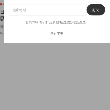
Fashion
訂閱
日本已賣到快斷貨：針織開襟外套如此多款，為什
麼 UNIQLO 員工都推這件？
點擊訂閱即表示您同意我們的
服務條款
與
隱私政策
。
台灣還有貨，而且打折中✨（小聲說…
By
Ellen Wang
/
2023年1月17日
158
0
現在不要