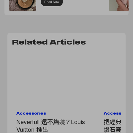
Read Now
Related Articles
Accessories
Accessorie
Neverfull 還不夠裝？Louis
把經典的 M
Vuitton 推出
鑽石戴在身上：