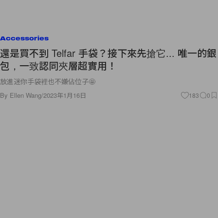
Accessories
還是買不到 Telfar 手袋？接下來先搶它... 唯一的銀
包，一致認同夾層超實用！
放進迷你手袋裡也不嫌佔位子🤩
By
Ellen Wang
/
2023年1月16日
183
0