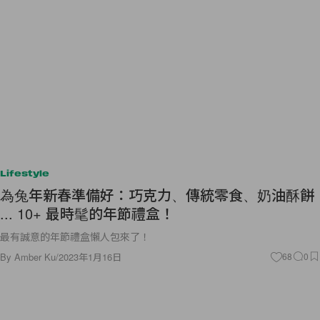
Lifestyle
為兔年新春準備好：巧克力、傳統零食、奶油酥餅
... 10+ 最時髦的年節禮盒！
最有誠意的年節禮盒懶人包來了！
By
Amber Ku
/
2023年1月16日
68
0