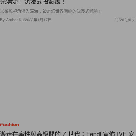
光漂流」沉浸式投影展！
以微觀視角潛入深海，被奇幻世界圍繞的沈浸式體驗！
By
Amber Ku
/
2023年1月17日
20
0
Fashion
遊走在率性與高級間的 Z 世代：Fendi 宣佈 IVE 安