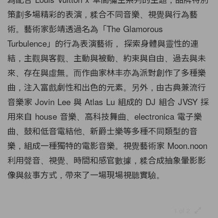
策劃多場精彩的表演，糅合不同音樂、視覺與行為藝
術。藝術家彭靖透過名為「The Glamorous
Turbulence」的行為表演藝術， 探索身體與靈性的連
結，主觀與客觀、主動與被動、約束與自由、過去與未
來、存在與虛無。而作曲家林丰亦為派對創作了多種樂
曲，注入富戲劇性和出色的元素。另外，由古典兼流行
音樂家 Jovin Lee 與 Atlas Lu 組成的 DJ 組合 JVSY 採
用來自 house 音樂、高科技舞曲、electronica 電子樂
曲、鼓和低音電結他、新爵士樂等多種不同類型的音
樂，組成一種獨特的電影音樂。視覺藝術家 Moon.noon
利用聲音、視覺、時間和感官數據，糅合成抽象暈影影
像與敍事方式，帶來了一場現場視聽實驗。
1 of 2