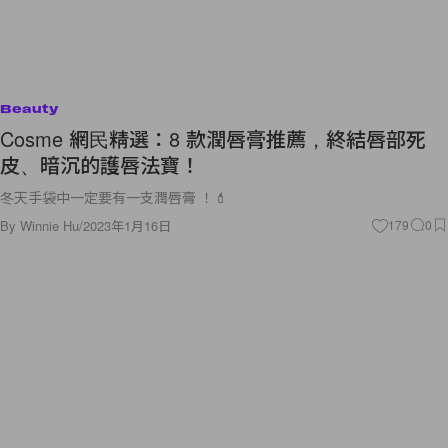
Beauty
Cosme 網民精選：8 款潤唇膏推薦，終結唇部死
皮、暗沉的護唇法寶！
冬天手袋中一定要有一支潤唇膏 ！💄
By
Winnie Hu
/
2023年1月16日
179
0