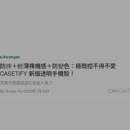
Lifestyle
防摔＋輕薄裸機感＋防變色：極簡控不得不愛
CASETiFY 新版透明手機殼！
究竟什麼原因讓它如此人氣？
By
Amber Ku
/
2023年1月16日
605
0