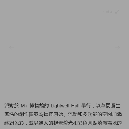
1 of 4
派對於 M+ 博物館的 Lightwell Hall 舉行，以草間彌生
著名的創作圖案為這個原始、流動和多功能的空間加添
繽紛色彩，並以迷人的視覺燈光和彩色圓點填滿場地的