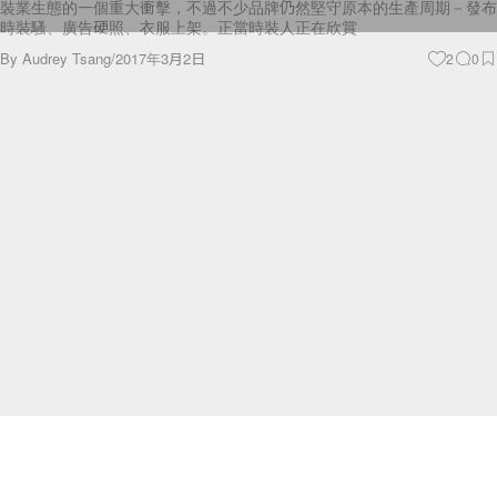
Lifestyle
10 個關於《美女與野獸》的秘密！趕快在電影上映
前了解吧！
萬眾矚目的迪士尼電影《美女與野獸》真人版即將在月中上映，相信每個
女生都非常期待在大銀幕看到這個兒時就聽過的故事，亦非常希望看到