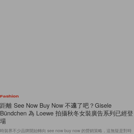
Fashion
距離 See Now Buy Now 不遠了吧？Gisele
Bündchen 為 Loewe 拍攝秋冬女裝廣告系列已經登
場
時裝界不少品牌開始轉向 see now buy now 的營銷策略，這無疑是對時
裝業生態的一個重大衝擊，不過不少品牌仍然堅守原本的生產周期－發布
時裝騷、廣告硬照、衣服上架。正當時裝人正在欣賞
By
Audrey Tsang
/
2017年3月2日
2
0