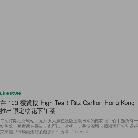
Lifestyle
在 103 樓賞櫻 High Tea！Ritz Carlton Hong Kong
推出限定櫻花下午茶
每次打開社交網站，見到友人瘋狂洗版上載日本的櫻花照，心中難免有一
點失落。其實留在香港，也可以「賞櫻」，香港麗思卡爾頓酒店特別邀得
東京麗思卡爾頓酒店的餅廚田仲秀章（Hideaki
By
Audrey Tsang
/
2017年3月3日
13
0