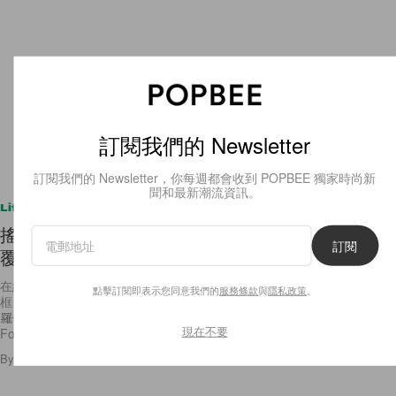
訂閱我們的 Newsletter
訂閱我們的 Newsletter，你每週都會收到 POPBEE 獨家時尚新
Lifestyle
聞和最新潮流資訊。
搖滾、型格、女性美：Forward 最新的系列，會顛
覆你對婚紗的想像！
訂閱
在結婚這一方面，雖然很多女生都擁有著公主夢，亦有許多想突破這個框
框，以獨特的新娘造型示人。同時，亦有新娘會認為用幾千甚至過萬元張
羅一件婚紗，然後只穿一天，是非常浪費。假若你亦有同感的話，
點擊訂閱即表示您同意我們的
服務條款
與
隱私政策
。
Forward
現在不要
By
Staff
/
2017年3月3日
7
0