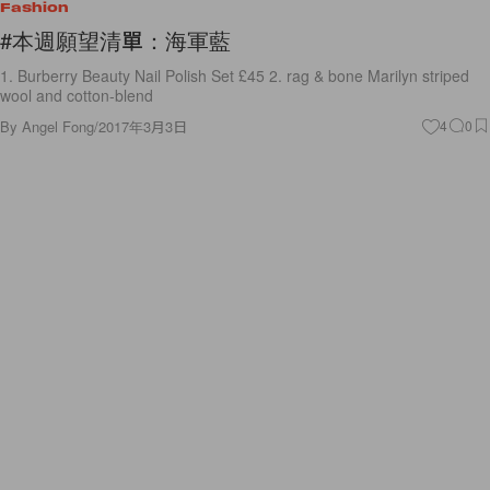
Fashion
#本週願望清單：海軍藍
1. Burberry Beauty Nail Polish Set £45 2. rag & bone Marilyn striped
wool and cotton-blend
By
Angel Fong
/
2017年3月3日
4
0