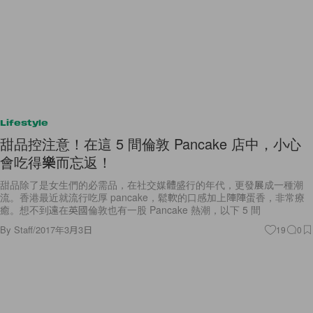
Lifestyle
甜品控注意！在這 5 間倫敦 Pancake 店中，小心
會吃得樂而忘返！
甜品除了是女生們的必需品，在社交媒體盛行的年代，更發展成一種潮
流。香港最近就流行吃厚 pancake，鬆軟的口感加上陣陣蛋香，非常療
癒。想不到遠在英國倫敦也有一股 Pancake 熱潮，以下 5 間
By
Staff
/
2017年3月3日
19
0