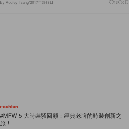
Fashion
#MFW 5 大時裝騷回顧：經典老牌的時裝創新之
旅！
雖然近期的意大利籠罩在意大利版《Vogue》主編 Franca Sozzani 逝世
的陰霾中，但作為四大時裝週之一，米蘭時裝周依舊看點十足。無論是時