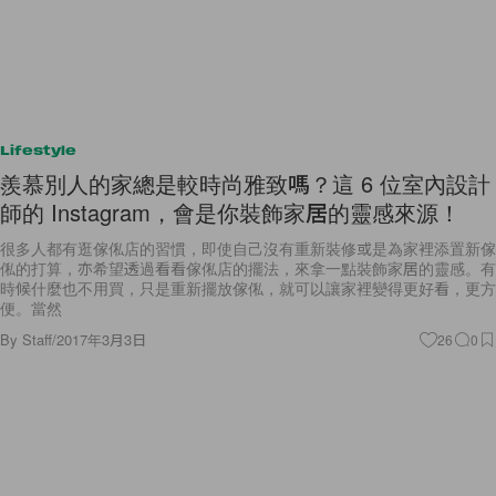
Lifestyle
羨慕別人的家總是較時尚雅致嗎？這 6 位室內設計
師的 Instagram，會是你裝飾家居的靈感來源！
很多人都有逛傢俬店的習慣，即使自己沒有重新裝修或是為家裡添置新傢
俬的打算，亦希望透過看看傢俬店的擺法，來拿一點裝飾家居的靈感。有
時候什麼也不用買，只是重新擺放傢俬，就可以讓家裡變得更好看，更方
便。當然
By
Staff
/
2017年3月3日
26
0