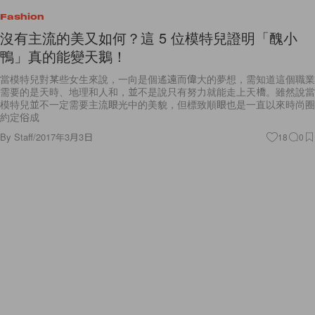
沒有主流的美又如何？這 5 位模特兒證明「醜小
鴨」真的能變天鵝！
當模特兒對某些女生來說，一向是個遙遠而偉大的夢想，需知道這個職業
需要的是天時、地理和人和，並不是說只有努力就能走上天橋。雖然說當
模特兒並不一定需要主流眼光中的美貌，但標致順眼也是一直以來時尚圈
約定俗成
By
Staff
/
2017年3月3日
18
0