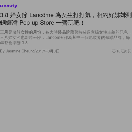
Beauty
3.8 婦女節 Lancôme 為女生打打氣，相約好姊妹到
銅鑼灣 Pop-up Store 一齊玩吧！
三月是屬於女性的月份，各大時裝品牌藉著時裝週宣揚女性主義的訊息，
三八婦女節也即將來臨，Lancôme 作為其中一個彩妝界的領導品牌，每
年都會舉辦 3.8
By
Jasmine Cheung
/
2017年3月3日
16
0