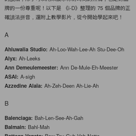
牌的一份尊重呢！以下是 《i-D》整理的 75 個品牌的正
確讀法拼音，還附上教學影片，從今開始學起來吧！
A
Ah-Loo-Wah-Lee-Ah Stu-Dee-Oh
Ahluwalia Studio:
Ah-Leeks
Alyx:
Ann De-Mule-Eh-Meester
Ann Demeulemeester:
A-sigh
ASAI:
Ah-Zeh-Deen Ah-Lie-Ah
Azzedine Alaïa:
B
Bah-Len-See-Ah-Gah
Balenciaga:
Bahl-Mah
Balmain:
Bow-Tay-Guh Vah-Netta
Bottega Veneta: