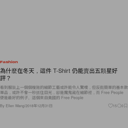
Fashion
為什麼在冬天，這件 T-Shirt 仍能賣出五顆星好
評？
看到服裝上一個個複雜的細節工藝或許能令人驚嘆，但反觀簡單的基本款
單品，或許不會一秒抓住目光，卻是魔鬼藏在細節裡，而 Free People
便是最好的例子。這個來自美國的 Free People
By
Ellen Wang
/
2018年12月31日
15
0