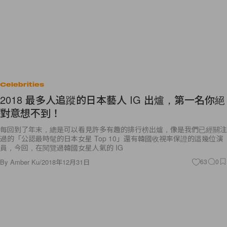
Celebrities
2018 最多人追蹤的日本藝人 IG 出爐，第一名你絕
對意想不到！
每回到了年末，總是可以看見許多有趣的排行榜出爐，像是我們已經關注
過的「公認最時髦的日本女星 Top 10」還有韓國收視率保證的這幾位演
員，今回，在閱覽過韓國女星人氣的 IG
By
Amber Ku
/
2018年12月31日
63
0