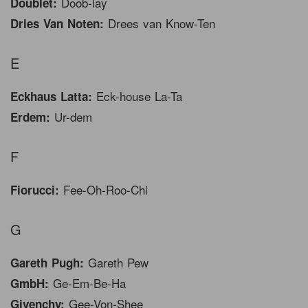
Doob-lay
Doublet:
Drees van Know-Ten
Dries Van Noten:
E
Eck-house La-Ta
Eckhaus Latta:
Ur-dem
Erdem:
F
Fee-Oh-Roo-Chi
Fiorucci:
G
Gareth Pew
Gareth Pugh:
Ge-Em-Be-Ha
GmbH:
Gee-Von-Shee
Givenchy: