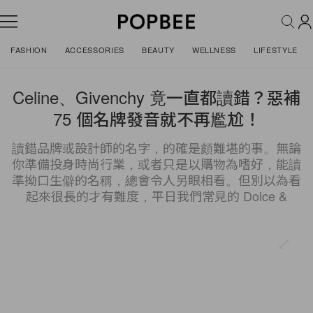
FASHION
ACCESSORIES
BEAUTY
WELLNESS
LIFESTYLE
Celine、Givenchy 竟一直都讀錯？惡補
75 個名牌發音就不再尷尬！
讀錯品牌或設計師的名字，的確是頗難堪的事。無論
你準備投身時尚行業，或者只是以購物為嗜好，能讀
準拗口生僻的名稱，總會令人另眼相看。但別以為看
起來很長的才有難度，平日我們常見的 Dolce &