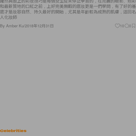
躍然與臉上的彩妝技巧是每個女生從未停止學習的，在亮麗的眼影、頰彩
和最新質地的口紅之前，上好完美無暇的底妝更是一們學問，有了好的基
底才是妝容自然、持久最好的開始，尤其是年齡較為成熟的肌膚，這回名
人化妝師
By
Amber Ku
/
2018年12月31日
10
0
Celebrities