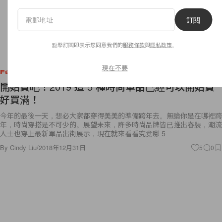
訂閱
點擊訂閱即表示您同意我們的
服務條款
與
隱私政策
。
現在不要
Fashion
開始買吧！2019 這 5 種時尚單品已經可以開始買
好買滿！
今年的最後一天，想必大家都穿得美美的準備跨年去。無論你是在哪裡跨
年，時尚穿搭是不可少的。展望未來，許多時尚品牌皆已推出春裝，潮流
人士也穿上最新單品出街展示，現在就來看看究竟哪 5
By
Cindy Liu
/
2018年12月31日
5
0