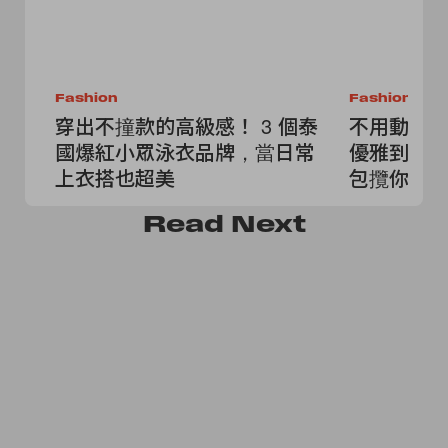
Fashion
Fashion
穿出不撞款的高級感！ 3 個泰
不用動腦
國爆紅小眾泳衣品牌，當日常
優雅到街
上衣搭也超美
包攬你一
Read
Next