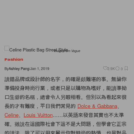
Image from Vogue
Fashion
By
Ashley Pang
/
Jan 1, 2019
2.9K
0
讀錯品牌或設計師的名字，的確是頗難堪的事。無論你
準備投身時尚行業，或者只是以購物為嗜好，能讀準拗
口生僻的名稱，總會令人另眼相看。但別以為看起來很
長的才有難度，平日我們常見的
Dolce & Gabbana
、
Celine
、
Louis Vuitton
……以英語來發音其實也不太準
確。雖說在這國際社會下這不是大問題，但學會它正宗
的讀法，除了可以用來展示你對時尚的熱情，也是對品