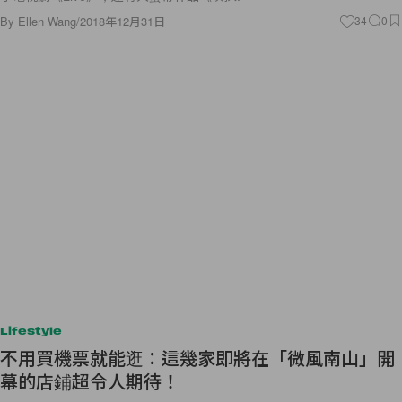
By
Ellen Wang
/
2018年12月31日
34
0
Lifestyle
不用買機票就能逛：這幾家即將在「微風南山」開
幕的店鋪超令人期待！