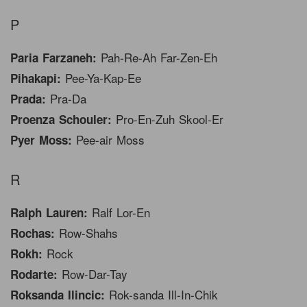
P
Pah-Re-Ah Far-Zen-Eh
Paria Farzaneh:
Pee-Ya-Kap-Ee
Pihakapi:
Pra-Da
Prada:
Pro-En-Zuh Skool-Er
Proenza Schouler:
Pee-air Moss
Pyer Moss:
R
Ralf Lor-En
Ralph Lauren:
Row-Shahs
Rochas:
Rock
Rokh:
Row-Dar-Tay
Rodarte:
Rok-sanda Ill-In-Chik
Roksanda Ilincic: