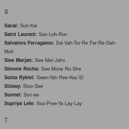
S
Suh-Kai
Sacai:
San-Loh-Ron
Saint Laurent:
Sal-Vah-Tor-Re Fer-Ra-Gah-
Salvatore Ferragamo:
Moh
See Mar-Jahn
Sies Marjan:
See-Mone Ro-Sha
Simone Rocha:
Sewn-Yah Ree-Key-El
Sonia Rykiel:
Stoo-See
Stüssy:
Sun-ee
Sunnei:
Soo-Pree-Ya Lay-Lay
Supriya Lele:
T