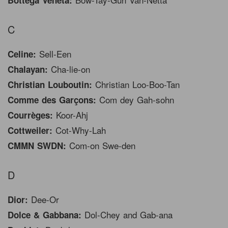
C
Sell-Een
Celine:
Cha-lie-on
Chalayan:
Christian Loo-Boo-Tan
Christian Louboutin:
Com dey Gah-sohn
Comme des Garçons:
Koor-Ahj
Courrèges:
Cot-Why-Lah
Cottweiler:
Com-on Swe-den
CMMN SWDN:
D
Dee-Or
Dior:
Dol-Chey and Gab-ana
Dolce & Gabbana: