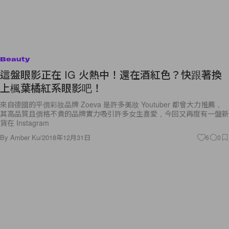
Beauty
這盤眼影正在 IG 火熱中！還在酒紅色？快跟著換
上楓葉橘紅系眼影吧！
來自德國的平價彩妝品牌 Zoeva 是許多美妝 Youtuber 都曾大力推薦，
其高品質且價格不貴的品牌實力吸引許多女生喜愛，今回又再度有一盤新
貨在 Instagram
By
Amber Ku
/
2018年12月31日
6
0