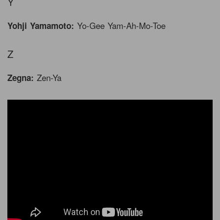
Y
Yo-Gee Yam-Ah-Mo-Toe
Yohji Yamamoto:
Z
Zen-Ya
Zegna: