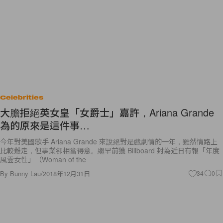
Celebrities
大膽拒絕英女皇「女爵士」嘉許，Ariana Grande
為的原來是這件事…
今年對美國歌手 Ariana Grande 來說絕對是戲劇情的一年，雖然情路上
比較難走，但事業卻相當得意。繼早前獲 Billboard 封為近日有報「年度
風雲女性」（Woman of the
By
Bunny Lau
/
2018年12月31日
34
0