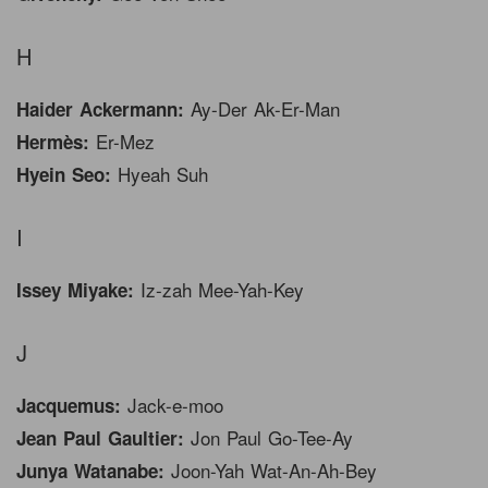
H
Ay-Der Ak-Er-Man
Haider Ackermann:
Er-Mez
Hermès:
Hyeah Suh
Hyein Seo:
I
Iz-zah Mee-Yah-Key
Issey Miyake:
J
Jack-e-moo
Jacquemus:
Jon Paul Go-Tee-Ay
Jean Paul Gaultier:
Joon-Yah Wat-An-Ah-Bey
Junya Watanabe: