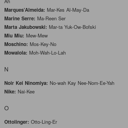
Ah
Mar-Kes Al-May-Da
Marques’Almeida:
Ma-Reen Ser
Marine Serre:
Mar-ta Yuk-Ow-Bofski
Marta Jakubowski:
Mew-Mew
Miu Miu:
Mos-Key-No
Moschino:
Moh-Wah-Lo-Lah
Mowalola:
N
No-wah Kay Nee-Nom-Ee-Yah
Noir Kei Ninomiya:
Nai-Kee
Nike:
O
Otto-Ling-Er
Ottolinger: