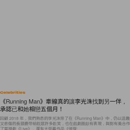
Celebrities
《Running Man》牽線真的讓李光洙找到另一伴，
承認已和她相戀五個月！
回顧 2018 年，我們熟悉的李光洙除了在《Running Man》中，仍以逗趣
又悲傷的長頸鹿帶給觀眾許多歡笑，也在戲劇圈頗有表現，與鄭有美合作
了電視劇《Live》，還有大螢幕作品《偵探: