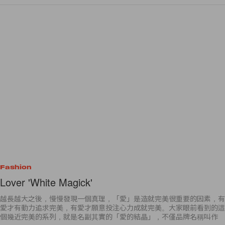
Fashion
Lover 'White Magick'
越長越大之後，慢慢發現一個真理，「愛」是造就完美很重要的因素，有
愛才有動力追求完美，有愛才願意投注心力成就完美。大家眼前看到的這
個幾近完美的系列，就是名副其實的「愛的結晶」，不僅品牌名稱叫作