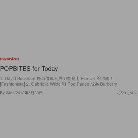
Fashion
POPBITES for Today
1. David Beckham 是首位單人男明星登上 Elle UK 的封面！
[Fashionista] 2. Gabriella Wilde 和 Roo Panes 成為 Burberry
By
Staff
/
2012年5月30日
20
0