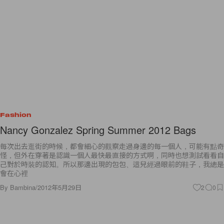
Fashion
Nancy Gonzalez Spring Summer 2012 Bags
每次出去逛街的時候，都會細心的觀察走過身邊的每一個人，可能有點奇
怪，但外在穿著是認識一個人最快最直接的方式啊，同時也想測試看看自
己對於時裝的認知。所以那邊出現的包包、這兒經過眼前的鞋子，我總是
會在心裡
By
Bambina
/
2012年5月29日
2
0