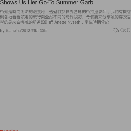
Shows Us Her Go-To Summer Garb
街頭是時尚潮流的滋養地，透過駐於世界各地的街拍攝影師，我們有機會
到各地看看該地的流行與全然不同的時尚視野。今個要來分享她的穿衣哲
學的是來自挪威的新進設計師 Anette Nyseth，學生時期曾於
By
Bambina
/
2012年5月30日
2
0