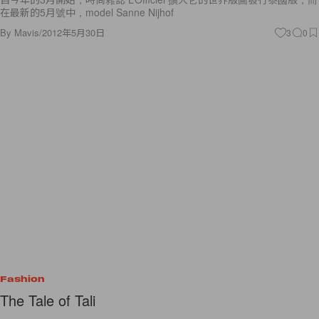
在最新的5月號中，model Sanne Nijhof
By
Mavis
/
2012年5月30日
3
0
Fashion
The Tale of Tali