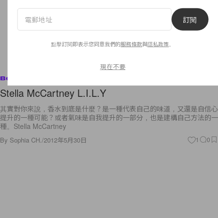
訂閱
點擊訂閱即表示您同意我們的
服務條款
與
隱私政策
。
現在不要
Beauty
Stella McCartney L.I.L.Y
其實對你來說，香水到底是什麼？是一種代表自己的味道，又還是自信心
提升的一種可能？或者氣味是自我提升的一部分，也是建構自己方法的一
種。Stella McCartney
By
Sophia CH.
/
2012年5月30日
1
0