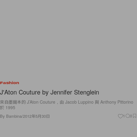
Fashion
J'Aton Couture by Jennifer Stenglein
來自墨爾本的 J’Aton Couture，由 Jacob Luppino 與 Anthony Pittorino
於 1995
By
Bambina
/
2012年5月30日
1
0