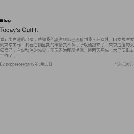
Blog
Today's Outfit.
看到小白鞋的出現，熟知我的讀者應該已經猜到我人在國外。因為馬生要
到東京工作，我看這個星期的事情又不多，所以便跟來了。東京這邊的天
氣很好，有點秋涼的感覺，不像香港那麼潮濕。這兩天馬生一大早便出去
工作了，
By
popbeebee
/
2012年5月30日
1
0