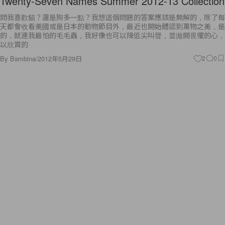
Twenty-Seven Names Summer 2012-13 Collection
問我喜歡貓？還是狗多一點？我想這個問題的答案應該是無解的，除了每
天都會收看美國或是日本的動物節目外，最近也開始體認到萬物之美，是
的，就連我最怕的毛毛蟲，我好像也可以降低尖叫聲，並拋開畏懼的心，
以欣賞的
By
Bambina
/
2012年5月29日
2
0