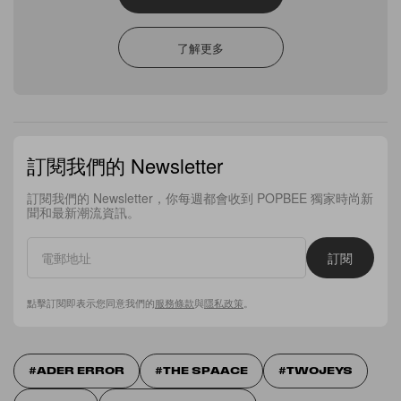
名字
*
了解更多
姓氏
*
訂閱我們的 Newsletter
訂閱我們的 Newsletter，你每週都會收到 POPBEE 獨家時尚新
電話號碼
*
聞和最新潮流資訊。
訂閱
電郵地址
*
點擊訂閱即表示您同意我們的
服務條款
與
隱私政策
。
ADER ERROR
THE SPAACE
TWOJEYS
本人同意並清楚以下條款
*
閣下所提供的個人資料將有機會用作市場分析等用途上。