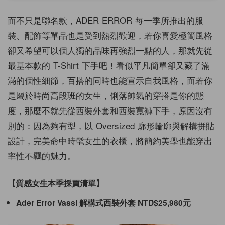
而不只是聯名款，
ADER
ERROR
每一季所推出的服
裝、配飾等單品也是受到熱烈歡迎，若你喜愛極簡風格
卻又希望可以個人獨的品味再強烈一點的人，那就先從
最基本款的 T-Shirt 下手吧！看似平凡簡單卻又藏了滿
滿的個性細節，百搭的同時也能宣示自我風格，而若你
是屬於時尚高段班的女生，俐落帥氣的穿搭是你的態
度，那麼不就先從西裝外套和西裝寬褲下手，原因沒有
別的：因為夠有型，以
Oversized
廓形輪廓與解構拼貼
設計，完美命中時髦女生的衣櫃，將簡約美學也能穿出
率性不羈的魅力。
【質感女生本季採買清單】
Ader Error Vassi 解構式西裝外套 NTD
$
25
,
9
80元