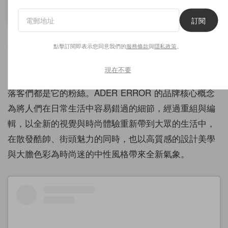
A D E R（@ader_error）分享的貼文
訂閱
集合時尚與文藝於一身的南韓超人氣街頭品牌
ADER
點擊訂閱即表示您同意我們的
服務條款
與
隱私政策
。
ERROR
，想必大家相當熟悉，近年來不斷與各大品牌推
現在不要
出聯乘合作，使得人氣持續攀升，國內外名人與時尚部
落客們都是它的粉絲。
ADER
ERROR
的品牌核心概念
為將人們在日常生活中容易錯過的細節，經過重組與編
輯，以全新的視覺與時尚體驗重新帶到大眾的生活中，
在散發酷帥、街頭魅力的同時，也以高質感的設計美學
與
大膽色彩
為時尚迷的中性風格帶來全新氣象。