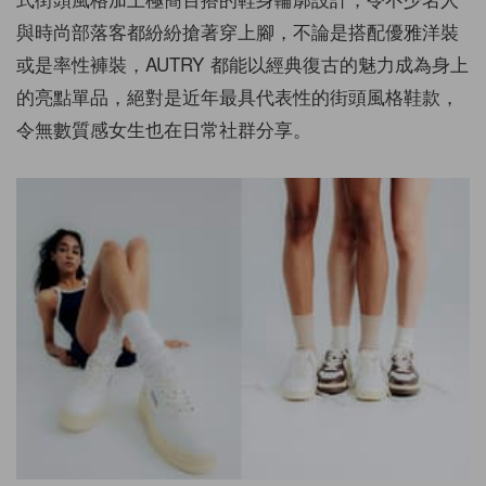
與時尚部落客都紛紛搶著穿上腳，不論是搭配優雅洋裝
或是率性褲裝，AUTRY 都能以經典復古的魅力成為身上
的亮點單品，絕對是近年最
具代表性的街頭風格
鞋
款，
令無數質感女生也在日常社群分享。