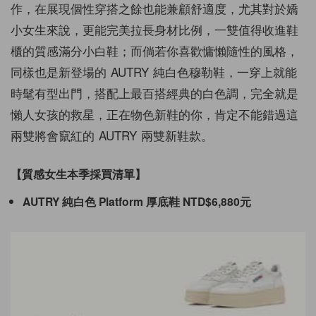
作，在展現個性穿搭之餘也能兼顧舒適度，尤其對於嬌
小女生來說，更能完美拉長身材比例，一雙值得收進鞋
櫃的質感滿分小白鞋；而倘若你喜歡慵懶隨性的風格，
同樣也是新登場的 AUTRY 純白色穆勒鞋，一穿上就能
時髦有型出門，搭配上最百搭經典的白色調，完全就是
懶人女孩的救星，
正在物色新鞋的你，肯定不能錯過這
兩雙將會竄紅的 AUTRY 兩雙新鞋款。
【質感女生本季採買清單】
AUTRY
純白色 Platform 厚底鞋
NTD
$6,880元