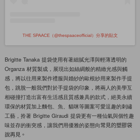
THE SPAACE（@thespaaceofficial）分享的貼文
Brigitte Tanaka 提袋使用有著細膩光澤與輕薄透明的
Organza 材質製成，展現出如絲綢般的精緻光感與觸
感，將以往用來製作禮服與婚紗的歐根紗用來製作手提
包，跳脫一般我們對於手提袋的印象，將兩人的美學互
相碰撞打造出富有生活感且質感兼具的款式，絕美永續
環保的材質加上麵包、魚、貓咪等圖案可愛逗趣的刺繡
工藝，拎著 Brigitte Giraudi 提袋更有一種仙氣與個性趣
味並存的衝突感，讓我們用優雅的姿態向
常見的塑膠袋
說再見。