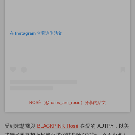
在 Instagram 查看這則貼文
ROSÉ（@roses_are_rosie）分享的貼文
受到宋慧喬與
BLACK
PINK Rosé
喜愛的
AUTRY，以美
式街頭風格加上極簡百搭的鞋身輪廓設計，令不少名人