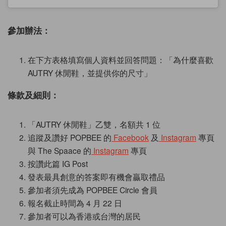
參加辦法：
在下方表格填寫個人資料並回答問題：「為什麼喜歡
AUTRY 休閒鞋，並提供
你的尺寸
」
條款及細則：
「AUTRY 休閒鞋」乙雙
，名額共 1 位
追蹤及讚好 POPBEE 的
Facebook
及
Instagram
專頁
與 The Spaace
的
Instagram
專頁
按讚此篇 IG Post
發表最具創意的答案即有機會贏取禮品
參加者須先成為 POPBEE Circle 會員
報名截止時間為 4 月 22 日
參加者可以為香港或台灣的居民