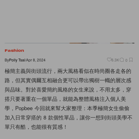
Fashion
By
Polly Tsai
/
Apr 8, 2024
6.3K
0
極簡主義與街頭流行，兩大風格看似在時尚圈各走各的
路，但其實偶爾互相融合更可以帶出獨樹一幟的層次感
與品味。對於喜愛簡約風格的女生來說，不用太多，穿
搭只要著重在一個單品，就能為整體風格注入個人美
學，Popbee 今回就來幫大家整理：本季極簡女生偷偷
加入日常穿搭的 8 款個性單品，讓你一想到街頭美學不
單只有酷，也能很有質感！