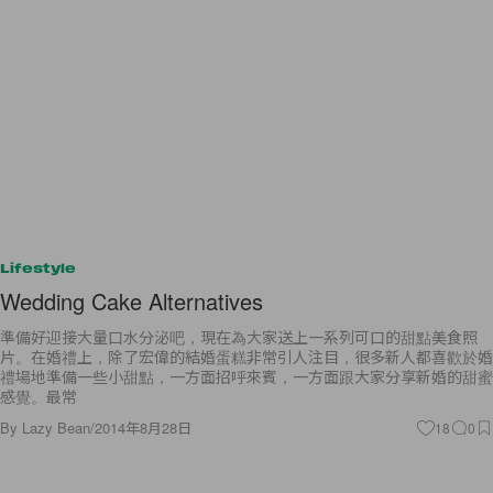
Lifestyle
Wedding Cake Alternatives
準備好迎接大量口水分泌吧，現在為大家送上一系列可口的甜點美食照
片。在婚禮上，除了宏偉的結婚蛋糕非常引人注目，很多新人都喜歡於婚
禮場地準備一些小甜點，一方面招呼來賓，一方面跟大家分享新婚的甜蜜
感覺。最常
By
Lazy Bean
/
2014年8月28日
18
0