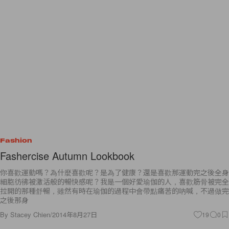
Fashion
Fashercise Autumn Lookbook
你喜歡運動嗎？為什麼喜歡呢？是為了健康？還是喜歡那運動完之後全身
細胞彷彿被激活般的暢快感呢？我是一個好愛瑜伽的人，喜歡筋骨被完全
拉開的那種舒暢，雖然有時在瑜伽的過程中會帶點痛苦的吶喊，不過做完
之後那身
By
Stacey Chien
/
2014年8月27日
19
0