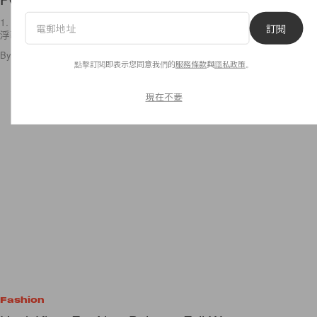
1. Masterpeace 與 Opening Ceremony 聯手推出頭飾系列。誇張又不失
訂閱
浮華的設計為這次合作令人眼前一亮。[Vogue] 2. Ikea
By
Vicky Wai
/
2014年8月27日
33
0
點擊訂閱即表示您同意我們的
服務條款
與
隱私政策
。
現在不要
Fashion