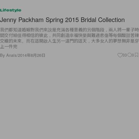
Lifestyle
Jenny Packham Spring 2015 Bridal Collection
我們都知道婚姻對我們來說是充滿各種意義的另個階段，兩人將一輩子時
間交付給值得相信的彼此，共同創造幸福快樂與難過悲傷等每個酸甜苦辣
交織的未來。而在這開啟人生另一道門的這天，大多女人的夢想無非是穿
上一件完
By
Anaïs
/
2014年8月26日
33
0