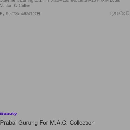
Vuitton 和 Celine
By
Staff
/
2014年8月27日
16
0
Beauty
Prabal Gurung For M.A.C. Collection