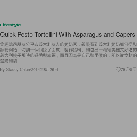
Lifestyle
Quick Pesto Tortellini With Asparagus and Capers
曾經聽過朋友分享去義大利友人的奶奶家，親眼看到義大利奶奶如何從和
麵粉開始、切割一個個餃子面皮、製作餡料、到包出一顆顆美麗又好吃的
義大利餃子那時的感動與幸福，而且因為是自己動手做的，所以從食材的
選購到製
By
Stacey Chien
/
2014年8月26日
79
0