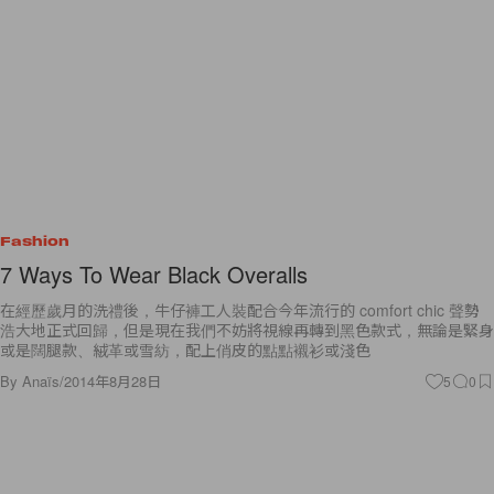
Fashion
7 Ways To Wear Black Overalls
在經歷歲月的洗禮後，牛仔褲工人裝配合今年流行的 comfort chic 聲勢
浩大地正式回歸，但是現在我們不妨將視線再轉到黑色款式，無論是緊身
或是闊腿款、絨革或雪紡，配上俏皮的點點襯衫或淺色
By
Anaïs
/
2014年8月28日
5
0