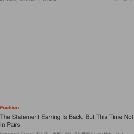
Fashion
The Statement Earring Is Back, But This Time Not
In Pairs
Statement Earring 回來了！大型有設計感的耳環在2014秋冬 Louis