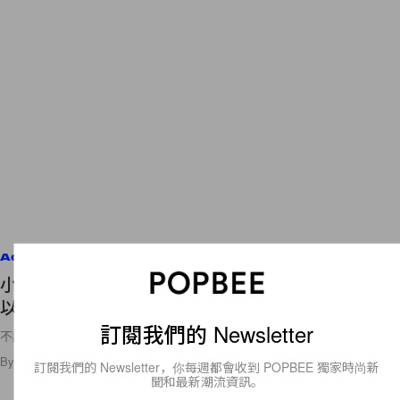
Accessories
小姐可以借個火嗎？Moschino 這個手拿包肯定可
以讓你在各大聖誕派對驚艷全場！
訂閱我們的 Newsletter
不論是否吸煙也很值得入手！
By
Crystal Chan
/
2020年12月19日
11
0
訂閱我們的 Newsletter，你每週都會收到 POPBEE 獨家時尚新
聞和最新潮流資訊。