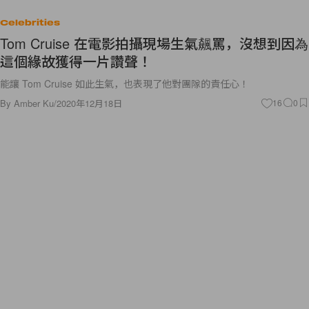
Celebrities
Tom Cruise 在電影拍攝現場生氣飆罵，沒想到因為
這個緣故獲得一片讚聲！
能讓 Tom Cruise 如此生氣，也表現了他對團隊的責任心！
By
Amber Ku
/
2020年12月18日
16
0