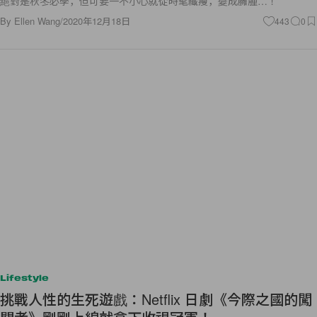
絕對是秋冬必學，但可要一不小心就從時髦纖瘦，變成臃腫…！
By
Ellen Wang
/
2020年12月18日
443
0
Lifestyle
挑戰人性的生死遊戲：Netflix 日劇《今際之國的闖