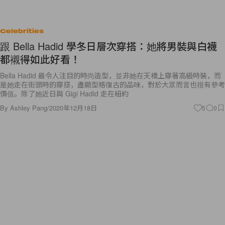
Celebrities
跟 Bella Hadid 學冬日層次穿搭：她將男裝與白襪
都襯得如此好看！
Bella Hadid 最令人注目的時尚造型，並非她在天橋上穿著高級時裝，而
是她走在街頭時的穿搭，盡顯型格復古的品味，對於大眾而言也很有參考
價值。除了她近日與 Gigi Hadid 走在紐約
By
Ashley Pang
/
2020年12月18日
5
0