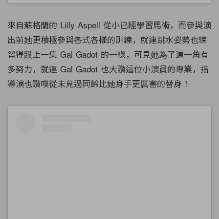
來自蘇格蘭的 Lilly Aspell 從小已經學習馬術，而參與演
出前她更積極參與各式各樣的訓練，就連跳水姿勢也練
習得跟上一集 Gal Gadot 的一樣，可見她為了這一角有
多努力，就連 Gal Gadot 也大讚這位小演員的專業，指
導演也讚嘆從未見過同齡比她身手更厲害的替身！