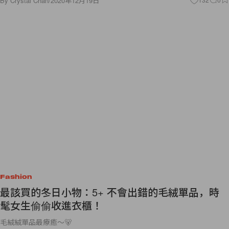
By
Crystal Chan
/
2020年12月19日
Fashion
最該買的冬日小物：5+ 不會出錯的毛絨單品，時
髦女生偷偷收進衣櫃！
毛絨絨單品最療癒～🐻