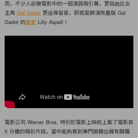
而，不少人卻被電影中的一個演員吸引著，更指她比女
主角
Gal Gadot
更值得留意，那就是飾演孩童版 Gal
Gadot 的
童星
Lilly Aspell！
電影公司 Warner Bros. 特別於電影上映前上載了電影首
5 分鐘的精彩片段，當中能夠看到專門鍛鍊出擁有鋼鐵