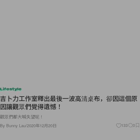
Lifestyle
吉卜力工作室釋出最後一波高清桌布，卻因這個原
因讓觀眾們覺得遺憾！
觀眾們都大喊失望呢！
By
Bunny Lau
/
2020年12月20日
133
0