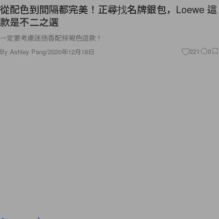
從配色到間隔都完美！正尋找名牌銀包，Loewe 這
款是不二之選
一定要考慮迷迭香配棕褐色這款！
By
Ashley Pang
/
2020年12月18日
221
0