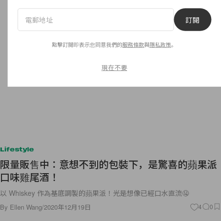
訂閱
點擊訂閱即表示您同意我們的
服務條款
與
隱私政策
。
現在不要
Lifestyle
限量販售中：意想不到的包裝下，是驚喜的蘋果派
口味雞尾酒！
以 Whiskey 作為基底調製的蘋果派！光是想像已經口水直流🤤
By
Ellen Wang
/
2020年12月19日
4
0