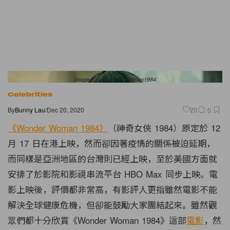
Image from Wonder Woman1984
Celebrities
By
Bunny Lau
/
Dec 20, 2020
20
0
《Wonder Woman 1984》
（神奇女俠 1984）原定於 12
月 17 日在港上映，然而卻因著疫情的關係被迫延期，
而同樣是亞洲地區的台灣則已經上映，至於美國方面就
安排了於影院和影視串流平台 HBO Max 同步上映。電
影上映後，評價都非常高，有影評人更指雖然電影不能
解決全球健康危機，但卻能鼓勵大家團結起來。雖然觀
眾們都十分欣賞《Wonder Woman 1984》這部
電影
，然