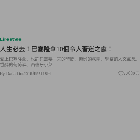
Lifestyle
人生必去！巴塞隆拿10個令人著迷之處！
愛上巴塞隆拿，也許只需要一天的時間，慵懶的氛圍、豐富的人文氣息、
香醇的葡萄酒、西班牙小菜
By
Daria Lin
/
2015年5月18日
30
0