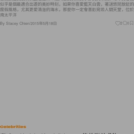
似乎是個最適合出遊的美妙時刻，如果你喜愛藍天白雲，著迷悠閒放鬆的
度假風格，尤其更愛清澈的海水，那麼你一定會喜歡宛若人間天堂，位於
南太平洋
By
Stacey Chien
/
2015年5月18日
2
0
Celebrities