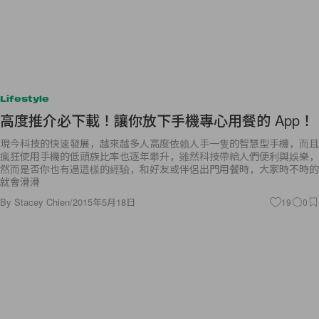
Lifestyle
高度推介必下載！讓你放下手機專心用餐的 App！
現今科技的快速發展，越來越多人高度依賴人手一隻的智慧型手機，而且
瘋狂使用手機的低頭族比率也逐年攀升，雖然科技帶給人們便利與娛樂，
然而是否你也有過這樣的經驗，和好友或伴侶出門用餐時，大家時不時的
就會滑滑
By
Stacey Chien
/
2015年5月18日
19
0