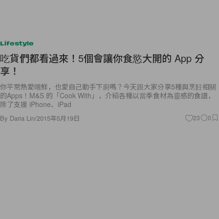
Lifestyle
吃貨們都看過來！5個會讓你食慾大開的 App 分
享！
你平常熱愛嚐鮮，也愛自己動手下廚嗎？今天跟大家分享5種與烹飪相關
的Apps！M&S 的「Cook With」，介紹各種以當季食材為靈感的食譜，
除了支援 iPhone、iPad
By
Daria Lin
/
2015年5月19日
23
0