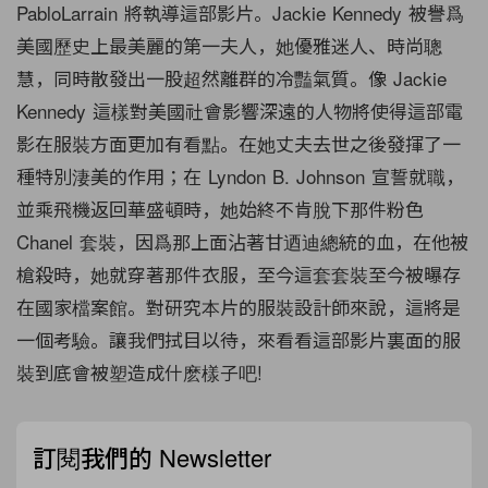
PabloLarrain 將執導這部影片。Jackie Kennedy 被譽爲
美國歷史上最美麗的第一夫人，她優雅迷人、時尚聰
慧，同時散發出一股超然離群的冷豔氣質。像 Jackie
Kennedy 這樣對美國社會影響深遠的人物將使得這部電
影在服裝方面更加有看點。在她丈夫去世之後發揮了一
種特別淒美的作用；在 Lyndon B. Johnson 宣誓就職，
並乘飛機返回華盛頓時，她始終不肯脫下那件粉色
Chanel 套裝，因爲那上面沾著甘迺迪總統的血，在他被
槍殺時，她就穿著那件衣服，至今這套套裝至今被曝存
在國家檔案館。對研究本片的服裝設計師來說，這將是
一個考驗。讓我們拭目以待，來看看這部影片裏面的服
裝到底會被塑造成什麽樣子吧!
訂閱我們的 Newsletter