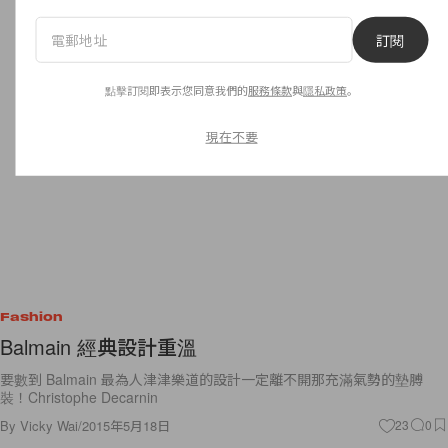
訂閱
點擊訂閱即表示您同意我們的
服務條款
與
隱私政策
。
現在不要
Fashion
Balmain 經典設計重溫
要數到 Balmain 最為人津津樂道的設計一定離不開那充滿氣勢的墊膊
裝！Christophe Decarnin
By
Vicky Wai
/
2015年5月18日
23
0