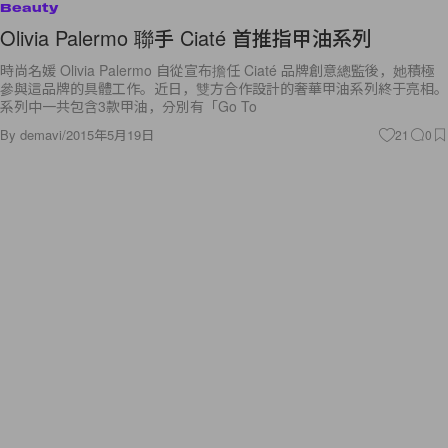
Beauty
Olivia Palermo 聯手 Ciaté 首推指甲油系列
時尚名媛 Olivia Palermo 自從宣布擔任 Ciaté 品牌創意總監後，她積極
參與這品牌的具體工作。近日，雙方合作設計的奢華甲油系列終于亮相。
系列中一共包含3款甲油，分別有「Go To
By
demavi
/
2015年5月19日
21
0