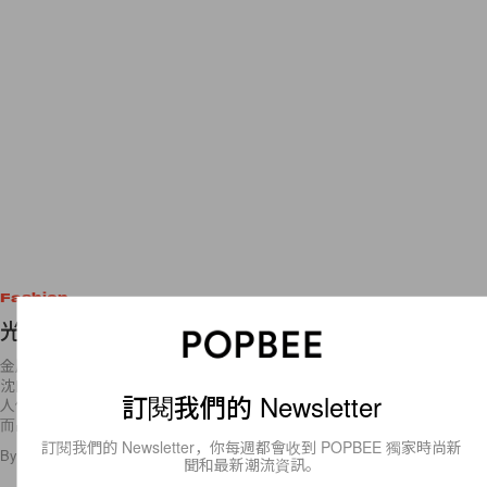
Fashion
光影與銀色時尚：打造初春時尚金屬風！
金屬光澤隨著暖陽快速回溫！金屬材質是給點「春光就閃耀」，讓妳從暗
沈的深冬黑灰世界一下跳躍到初春夕陽的金黃繽紛璀璨！提到金屬面料，
訂閱我們的 Newsletter
人們想到的就是閃亮高調，其實搭配好了金屬色也可以讓妳在人群中脫穎
而出。眾
訂閱我們的 Newsletter，你每週都會收到 POPBEE 獨家時尚新
By
demavi
/
2015年5月18日
23
0
聞和最新潮流資訊。