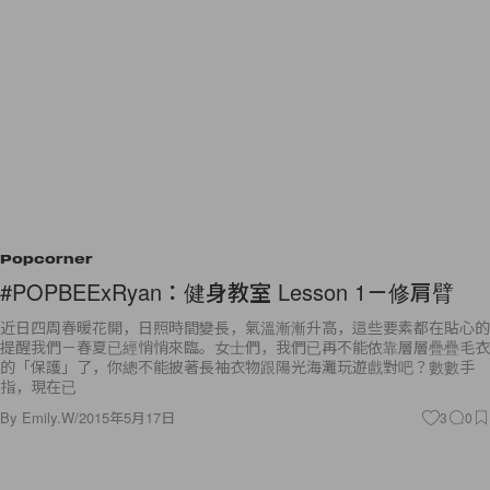
Popcorner
#POPBEExRyan：健身教室 Lesson 1－修肩臂
近日四周春暖花開，日照時間變長，氣溫漸漸升高，這些要素都在貼心的
提醒我們－春夏已經悄悄來臨。女士們，我們已再不能依靠層層疊疊毛衣
的「保護」了，你總不能披著長袖衣物跟陽光海灘玩遊戲對吧？數數手
指，現在已
By
Emily.W
/
2015年5月17日
3
0