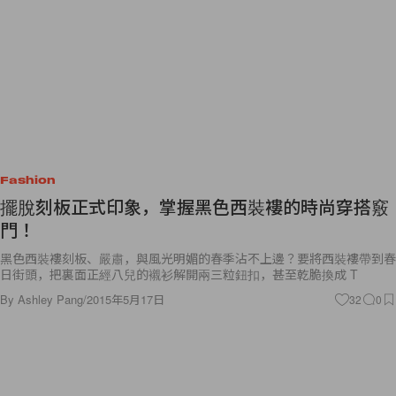
Fashion
擺脫刻板正式印象，掌握黑色西裝褸的時尚穿搭竅
門！
黑色西裝褸刻板、嚴肅，與風光明媚的春季沾不上邊？要將西裝褸帶到春
日街頭，把裏面正經八兒的襯衫解開兩三粒鈕扣，甚至乾脆換成 T
By
Ashley Pang
/
2015年5月17日
32
0