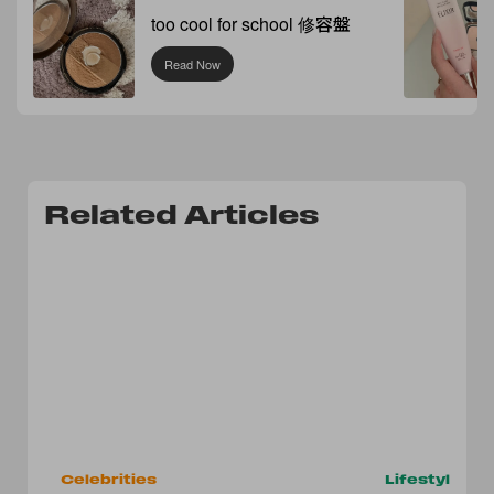
too cool for school 修容盤
Read Now
Related Articles
Celebrities
Lifestyle