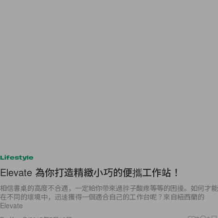
Lifestyle
Elevate 為你打造精緻小巧的便攜工作站！
相信書桌的高度不合適，一定給你帶來過脖子酸疼等等的困擾。如何才能
在不同的壞境中，迅速獲得一個適合自己的工作台呢？來自紐西蘭的
Elevate