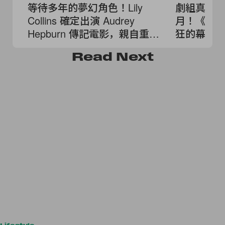
等待多年的夢幻角色！Lily
劇組真的
Collins 確定出演 Audrey
月！《奧德
Hepburn 傳記電影，親自重現
狂的幕後
《珠光寶氣》經典時刻
Read
Next