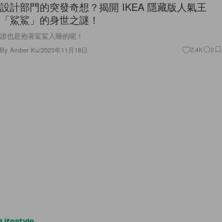
設計部門的突發奇想？揭開 IKEA 隱藏版人氣王
「鯊鯊」的身世之謎！
誰也是抱著鯊鯊入睡的呢！
By
Amber Ku
/
2023年11月18日
2.4K
0
Lifestyle