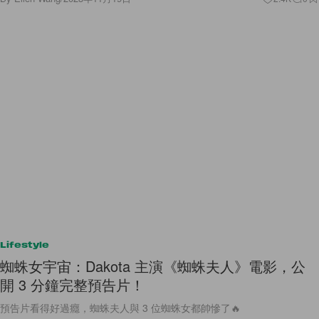
Lifestyle
蜘蛛女宇宙：Dakota 主演《蜘蛛夫人》電影，公
開 3 分鐘完整預告片！
預告片看得好過癮，蜘蛛夫人與 3 位蜘蛛女都帥慘了🔥