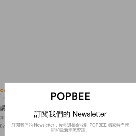
Celebrities
「我在這部分很脆弱」Rosé 受第一夫人之邀，演
講上道出了滿滿正能量金句！
訂閱我們的 Newsletter
集合美國、馬來西亞、菲律賓、韓國的第一夫人們，Rosé 超厲害！
訂閱我們的 Newsletter，你每週都會收到 POPBEE 獨家時尚新
By
Ellen Wang
/
2023年11月19日
1.8K
0
聞和最新潮流資訊。