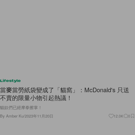
Lifestyle
當麥當勞紙袋變成了「貓窩」：McDonald's 只送
不賣的限量小物引起熱議！
貓奴們已經摩拳擦掌！
By
Amber Ku
/
2023年11月20日
12.0K
0