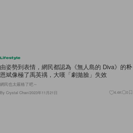
Lifestyle
由姿勢到表情，網民都認為《無人島的 Diva》的朴
恩斌像極了禹英禑，大嘆「劇拋臉」失效
網民也太嚴格了吧～
By
Crystal Chan
/
2023年11月21日
4.4K
0