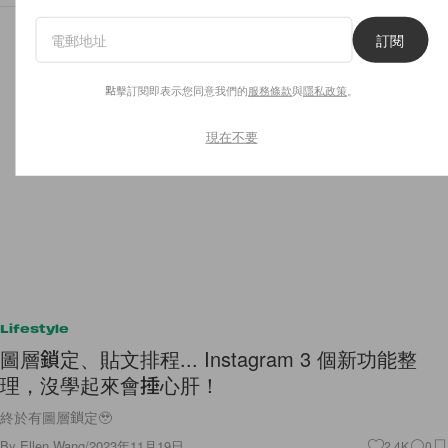
訂閱
點擊訂閱即表示您同意我們的
服務條款
與
隱私政策
。
現在不要
Lifestyle
圖層鎖定、貼文排程... Instagram 3 個新功能整
理，沒學起來會捶心肝！
終於有圖層鎖定🥹
By
Ellen Wang
/
2023年11月19日
2.4K
0