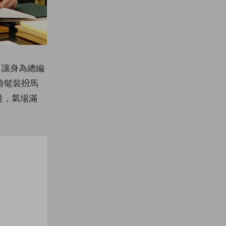
戰，讓身為總編
一身時髦裝扮馬
鞋，氣場滿