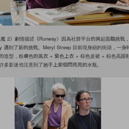
 的惡魔 2》劇情描述《Runway》因為社群平台的興起面臨挑
riestly 遇到了新的挑戰。Meryl Streep 目前現身紐約街頭，
造型，粉膚色的風衣 + 紫色上衣 + 棕色皮裙 + 棕色高跟
許多影迷也注意到了她手上那個閃亮亮的水瓶。