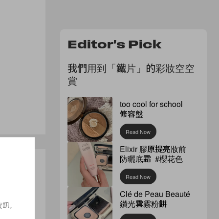
Editor's Pick
我們用到「鐵片」的彩妝空空
賞
too cool for school
修容盤
Read Now
Elixir 膠原提亮妝前
防曬底霜 #櫻花色
Read Now
Clé de Peau Beauté
鑽光雲霧粉餅
資訊。