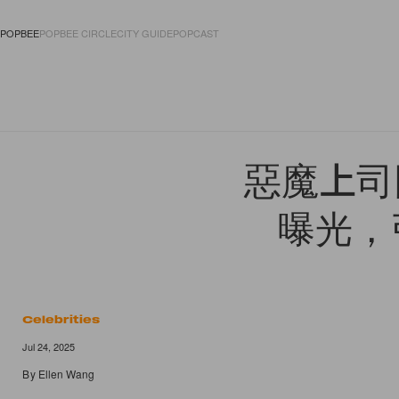
POPBEE
POPBEE CIRCLE
CITY GUIDE
POPCAST
FASHION
ACCES
惡魔上司回
曝光，
Celebrities
Jul 24, 2025
By
Ellen Wang