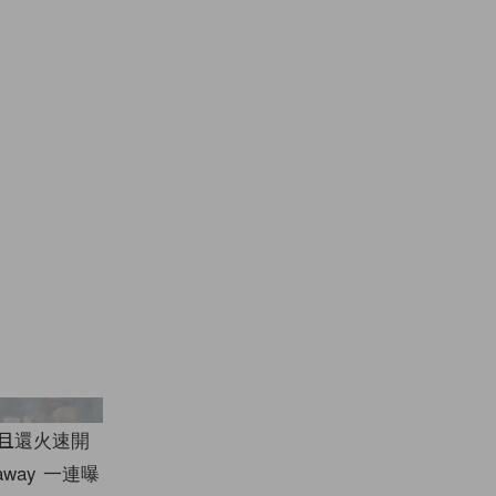
-Griffin/GC Images
而且還火速開
way 一連曝