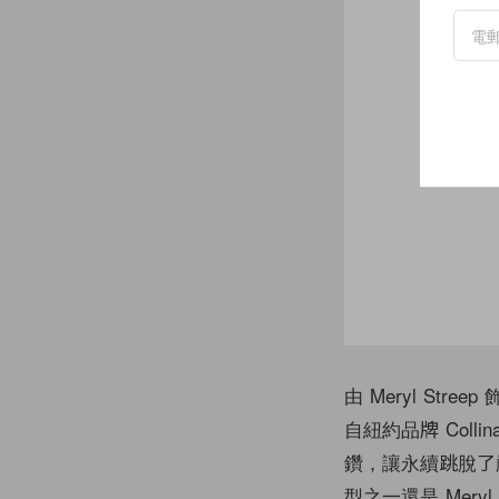
由 Meryl Str
自紐約品牌 Coll
鑽，讓永續跳脫了嚴肅
型之一還是 Mery