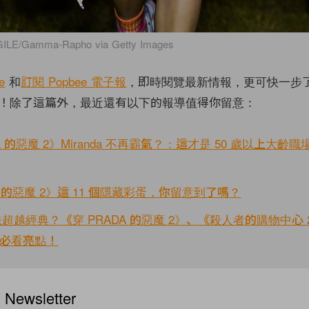
RGILE/Gamma-Rapho via Getty Images
e
和
訂閱 Popbee 電子報
，即時閱覽最新情報，更可快一步
！除了這篇外，最近還有以下的報導值得你留意：
da 的惡魔 2》Miranda 不再霸氣？：這才是 50 歲以上大齡
A 的惡魔 2》這 11 個隱藏彩蛋，你留意到了嗎？
超越經典？《穿 PRADA 的惡魔 2》、《殺人者的購物中心
7 月必看亮點！
ewsletter