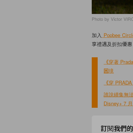
Photo by Victor VI
加入
Popbee Circl
享禮遇及折扣優惠
《穿著 Pra
困境
《穿 PRAD
誰說續集無法
Disney+ 
訂閱我們的 N