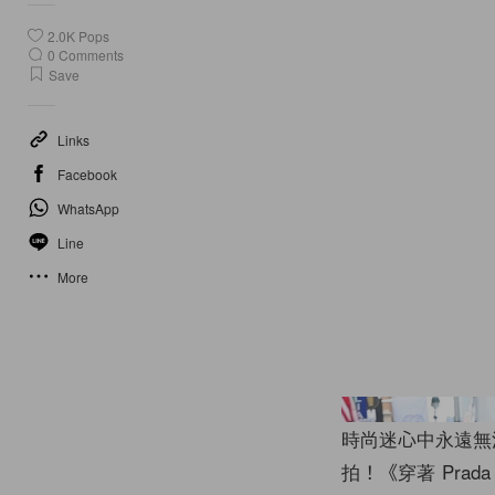
2.0K
Pops
0
Comments
Save
Links
Facebook
WhatsApp
Line
More
時尚迷心中永遠無
拍！《穿著 Prad