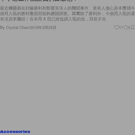
有演員李鐘碩！在本月 8 日已經低調入伍的他，日前才在
By
Crystal Chan
/
2019年3月25日
17
0
Accessories
乖乖奉上錢包：從老爹鞋到王妃同款，這 10 對白
球鞋都是潮人必買！