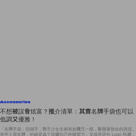
Accessories
不想被誤會炫富？推介清單：其實名牌手袋也可以
低調又優雅！
「名牌手袋」四個字，對不少女生都有如魔咒一樣，散發著致命的誘惑。
有些人買名牌，的確是為了炫耀自己的購買力，又或是迎合 Logo 熱潮，
雙 C 標誌、LV Monogram
By
Ashley Pang
/
2019年3月25日
87
0