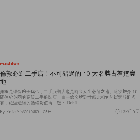
Fashion
倫敦必逛二手店！不可錯過的 10 大名牌古着挖寶
地
無論是環保份子與否，二手服裝店也是時尚女生必逛之地。這次推介 10
間位於英國的高質二手服裝店，由一線名牌到性價比相宜的街頭服飾皆
有，旅遊途經的話絕對值得一逛： Rokit
By
Katie Yip
/
2019年3月25日
1.3K
0