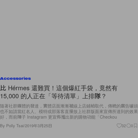
Accessories
比 Hérmes 還難買！這個爆紅手袋，竟然有
15,000 的人正在「等待清單」上排隊？
隨著社群媒體的發達，實體店面漸漸被線上店鋪給取代，傳統的廣告噱頭
也不如請當紅名人、模特或部落客直接放上社群版面來宣傳所達到的效果
好，而前陣子 Instagram 更宣佈推出新的購物功能「Checkou
By
Polly Tsai
/
2019年3月25日
32
0