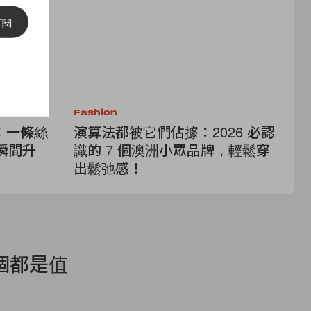
訂閱
Fashion
Cel
：一條絲
演算法都被它們佔據：2026 必認
拒
瞬間升
識的 7 個澳洲小眾品牌，輕鬆穿
與
出鬆弛感！
3
單
 個都是值