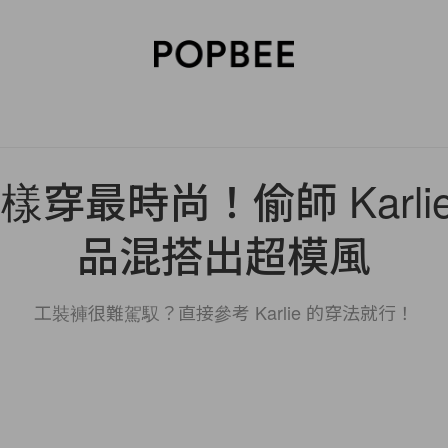
SORIES
BEAUTY
WELLNESS
LIFESTYLE
CELEBRITIES
V
穿最時尚！偷師 Karli
品混搭出超模風
工裝褲很難駕馭？直接參考 Karlie 的穿法就行！