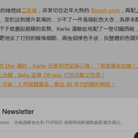
d 的橄欖綠
工裝褲
，非常切合近年大熱的
Boyish style
，再配
。至於說到提升氣場的，少不了一件長版駝色大衣，為原本
子就盡顯超模的氣勢。Karlie 還敏銳地配了一雙切爾西靴
更增添了打扮的線條細節。再挽個啡色手袋，與整體的色調
作的 Dior 婚紗，Karlie 分享初次試身心情：「我就像灰姑娘
，Bella 這身 Off-duty 打扮又酷又性感！
rber 示範：3 件關鍵單品，穿出 90 年代的簡約時髦！
ewsletter
sletter，你每週都會收到 POPBEE 獨家時尚新聞和最新潮流資訊。