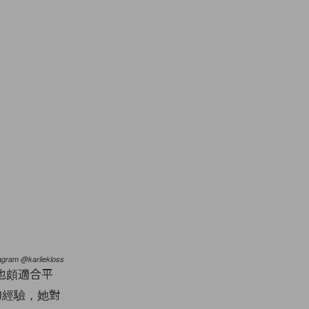
agram @karliekloss
也頗適合平
的經驗，她對