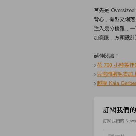
首先是 Oversize
背心，有型又俐落
注入幾分優雅，一下
加亮眼，方頭設計
延伸閱讀：
>
花 700 小時製
>
只需開胸毛衣加上冷帽
>
超模 Kaia Ge
訂閱我們的 N
訂閱我們的 New