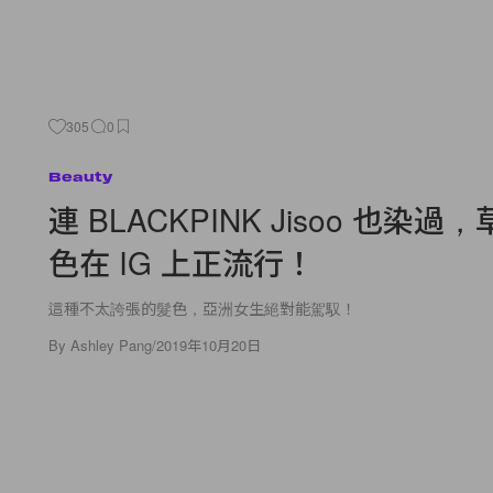
305
0
Beauty
連 BLACKPINK Jisoo 也染過
色在 IG 上正流行！
這種不太誇張的髮色，亞洲女生絕對能駕馭！
By
Ashley Pang
/
2019年10月20日