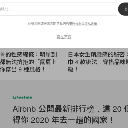
點擊訂閱即表示您同意我們的
服務條款
與
隱私政策
。
現在不要
Fashion
骨的性感線條：明星到
日本女生精緻感的秘密
都無法抗拒的「露肩上
巾 4 款綁法，穿搭品味
你穿出 9 種風格！
級！
Lifestyle
Airbnb 公開最新排行榜，這 20
得你 2020 年去一趟的國家！