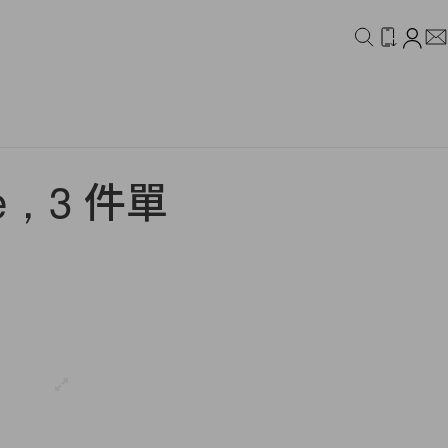
IDEO
CAMPAIGN
e，3 件單