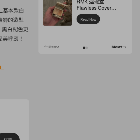
RMK 遮瑕盒
Flawless Cover
上基本款白
Concealer
酷帥的造型
Read Now
，黑白配色更
完美呼應！
Prev
Next
！」
訂閱