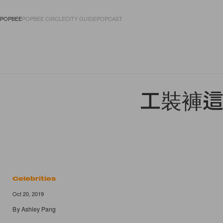
POPBEE
POPBEE CIRCLE
CITY GUIDE
POPCAST
FASHION
ACCES
工裝褲這樣
Celebrities
Oct 20, 2019
By
Ashley Pang