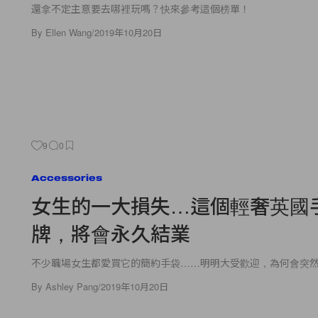
還拿不定主意要去哪裡玩嗎？快來參考這個榜單！
By
Ellen Wang
/
2019年10月20日
9
0
Accessories
女生的一大損失…這個輕奢英國
牌，將會永久結業
不少職場女生都愛買它的簡約手袋……明明大受歡迎，為何會突
By
Ashley Pang
/
2019年10月20日