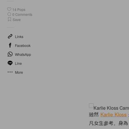
14
Pops
0
Comments
Save
Links
Facebook
WhatsApp
Line
More
雖然
Karlie Kloss
凡女生參考。身