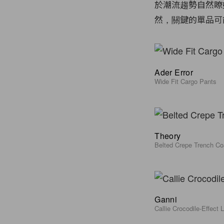
於潮流趨勢自然瞭
然，關鍵的單品可
Ader Error
Wide Fit Cargo Pants
Theory
Belted Crepe Trench Co
Ganni
Callie Crocodile-Effect