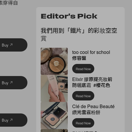
素穿得自
Editor's Pick
我們用到「鐵片」的彩妝空空
賞
Buy
too cool for school
修容盤
Read Now
Elixir 膠原提亮妝前
Buy
防曬底霜 #櫻花色
Read Now
Clé de Peau Beauté
鑽光雲霧粉餅
Buy
Read Now