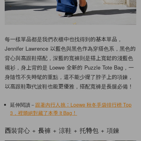
每一樣單品都是我們衣櫃中也找得到的基本單品，
Jennifer Lawrence 以藍色與黑色作為穿搭色系，黑色的
背心與高跟鞋搭配，深藍的寬褲則是搭上寬鬆的淺藍色
襯衫，身上背的是 Loewe 全新的 Puzzle Tote Bag，一
身隨性不失時髦的重點，還不能少提了脖子上的項鍊，
以高跟鞋取代波鞋也能更優雅，搭配寬褲是長腿必備！
延伸閱讀－
跟著內行人挑：Loewe 秋冬手袋排行榜 Top
3，裡頭絕對藏了本季 It Bag！
西裝背心 + 長褲 + 涼鞋 + 托特包 + 項鍊