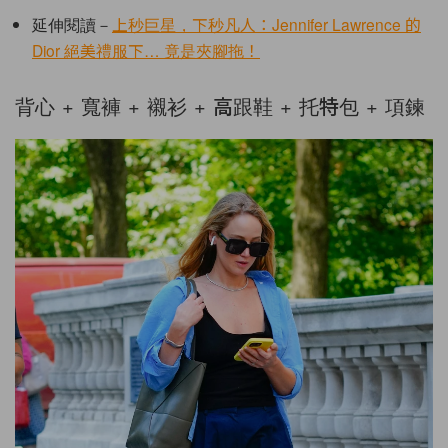
延伸閱讀－
上秒巨星，下秒凡人：Jennifer Lawrence 的
Dior 絕美禮服下… 竟是夾腳拖！
背心 + 寬褲 + 襯衫 + 高跟鞋 + 托特包 + 項鍊