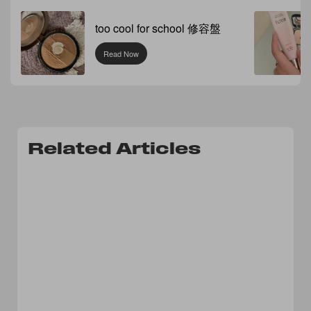
too cool for school 修容盤
Read Now
Related Articles