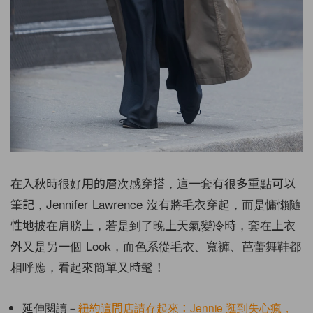
在入秋時很好用的層次感穿搭，這一套有很多重點可以
筆記，Jennifer Lawrence 沒有將毛衣穿起，而是慵懶隨
性地披在肩膀上，若是到了晚上天氣變冷時，套在上衣
外又是另一個 Look，而色系從毛衣、寬褲、芭蕾舞鞋都
相呼應，看起來簡單又時髦！
延伸閱讀－
紐約這間店請存起來：Jennie 逛到失心瘋，