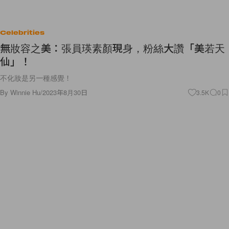
Celebrities
無妝容之美：張員瑛素顏現身，粉絲大讚「美若天
仙」！
不化妝是另一種感覺！
By
Winnie Hu
/
2023年8月30日
3.5K
0