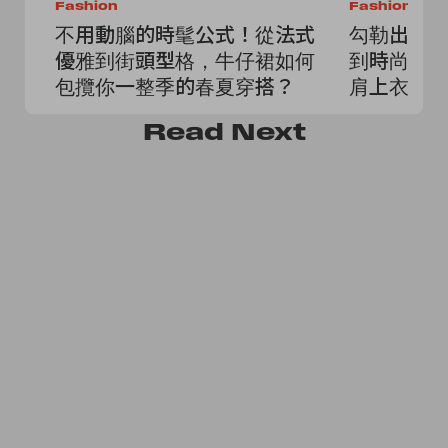
Fashion
Fashion
不用動腦的時髦公式！從法式
勾勒出鎖
優雅到街頭型格，牛仔裙如何
到時尚博
包攬你一整季的春夏穿搭？
肩上衣」，
格！
Read
Next