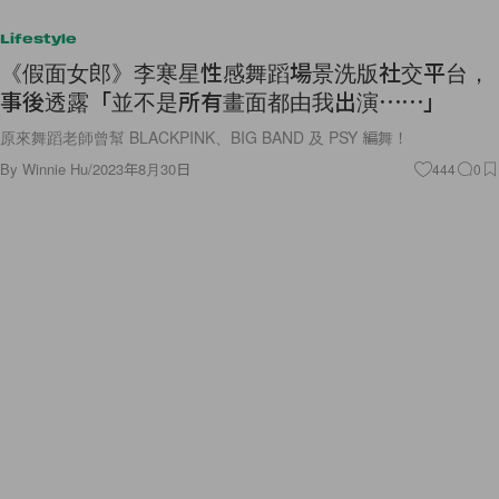
Lifestyle
《假面女郎》李寒星性感舞蹈場景洗版社交平台，
事後透露「並不是所有畫面都由我出演⋯⋯」
原來舞蹈老師曾幫 BLACKPINK、BIG BAND 及 PSY 編舞！
By
Winnie Hu
/
2023年8月30日
444
0