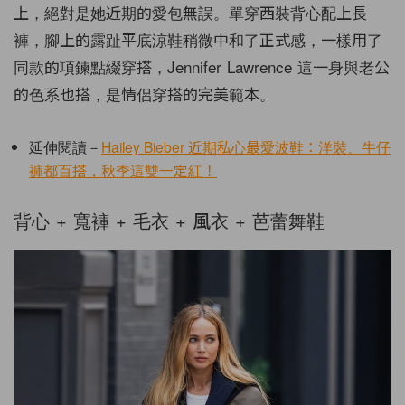
上，絕對是她近期的愛包無誤。單穿西裝背心配上長
褲，腳上的露趾平底涼鞋稍微中和了正式感，一樣用了
同款的項鍊點綴穿搭，Jennifer Lawrence 這一身與老公
的色系也搭，是情侶穿搭的完美範本。
延伸閱讀－
Hailey Bieber 近期私心最愛波鞋：洋裝、牛仔
褲都百搭，秋季這雙一定紅！
背心 + 寬褲 + 毛衣 + 風衣 + 芭蕾舞鞋