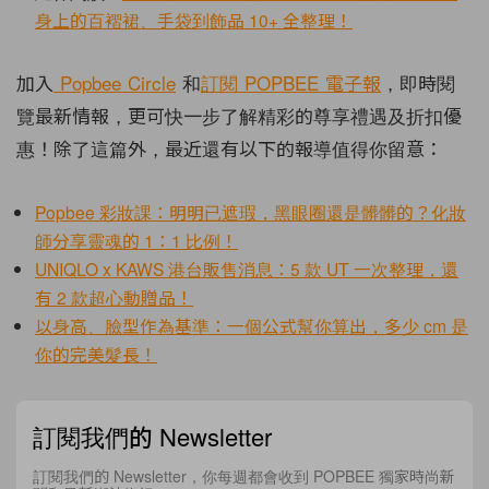
身上的百褶裙、手袋到飾品 10+ 全整理！
加入
Popbee Circle
和
訂閱
POPBEE
電子報
，即時閱
覽最新情報，更可快一步了解精彩的尊享禮遇及折扣優
惠！除了這篇外，最近還有以下的報導值得你留意：
Popbee 彩妝課：明明已遮瑕，黑眼圈還是髒髒的？化妝
師分享靈魂的 1：1 比例！
UNIQLO x KAWS 港台販售消息：5 款 UT 一次整理，還
有 2 款超心動贈品！
以身高、臉型作為基準：一個公式幫你算出，多少 cm 是
你的完美髮長！
訂閱我們的 Newsletter
訂閱我們的 Newsletter，你每週都會收到 POPBEE 獨家時尚新