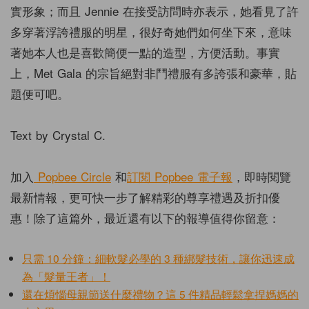
實形象；而且 Jennie 在接受訪問時亦表示，她看見了許
多穿著浮誇禮服的明星，很好奇她們如何坐下來，意味
著她本人也是喜歡簡便一點的造型，方便活動。事實
上，Met Gala 的宗旨絕對非鬥禮服有多誇張和豪華，貼
題便可吧。
Text by Crystal C.
加入
Popbee Circle
和
訂閱
Popbee
電子報
，即時閱覽
最新情報，更可快一步了解精彩的尊享禮遇及折扣優
惠！除了這篇外，最近還有以下的報導值得你留意：
只需 10 分鐘：細軟髮必學的 3 種綁髮技術，讓你迅速成
為「髮量王者」！
還在煩惱母親節送什麼禮物？這 5 件精品輕鬆拿捏媽媽的