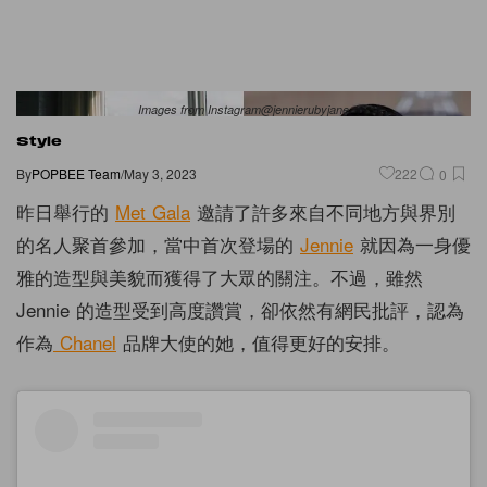
Images from Instagram@jennierubyjane
Style
By
POPBEE Team
/
May 3, 2023
222
0
昨日舉行的
Met Gala
邀請了許多來自不同地方與界別
的名人聚首參加，當中首次登場的
Jennie
就因為一身優
雅的造型與美貌而獲得了大眾的關注。不過，雖然
Jennie 的造型受到高度讚賞，卻依然有網民批評，認為
作為
Chanel
品牌大使的她，值得更好的安排。