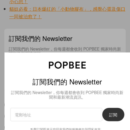
小心思！
貓奴必看：日本爆紅的「小動物膠布」，感覺心靈及傷口
一同被治愈了！
訂閱我們的 Newsletter
訂閱我們的 Newsletter，你每週都會收到 POPBEE 獨家時尚新
聞和最新潮流資訊。
訂閱
訂閱我們的 Newsletter
點擊訂閱即表示您同意我們的
服務條款
與
隱私政策
。
訂閱我們的 Newsletter，你每週都會收到 POPBEE 獨家時尚新
聞和最新潮流資訊。
CHANEL
OUTFIT
MET GALA
訂閱
BLACKPINK
造型
女明星造型
JENNIE
BLACKPINK JENNIE
JENNIE KIM
點擊訂閱即表示您同意我們的
服務條款
與
隱私政策
。